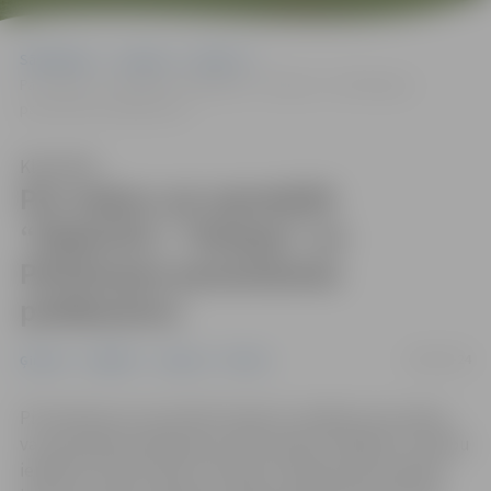
Sākumlapa
Jaunumi
Ģimene
Par maksu var apmeklēt “Kāpēcīšu”, “Rotaļas” un Pārlielupes
pamatskolas peldbaseinu
Klausīties
Par maksu var apmeklēt
“Kāpēcīšu”, “Rotaļas” un
Pārlielupes pamatskolas
peldbaseinu
24/09/2024
Ģimene
Izglītība
Jaunumi
Pilsēta
Pirmsskolas vecuma bērni kopā ar vecākiem par maksu
var apmeklēt peldbaseinu bērnudārzā “Kāpēcīši” Ganību
ielā 66, bet bērnudārza “Rotaļa” peldbaseinā Lāčplēša