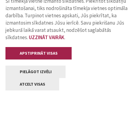
Šī tīmekļa vietne izmanto sīkdatnes. Piekrītot sīkdatņu
izmantošanai, tiks nodrošināta tīmekļa vietnes optimāla
darbība. Turpinot vietnes apskati, Jūs piekrītat, ka
izmantosim sīkdatnes Jūsu ierīcē. Savu piekrišanu Jūs
jebkurā laikā varat atsaukt, nodzēšot saglabātās
sīkdatnes.
UZZINĀT VAIRĀK
.
APSTIPRINĀT VISAS
PIELĀGOT IZVĒLI
ATCELT VISAS