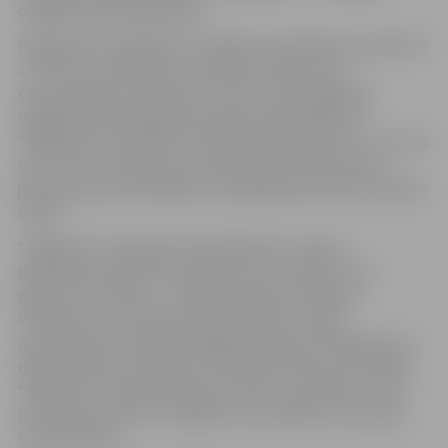
obligāti iepriekš jāpiesaka.
Peldbaseins “Kāpēcīšos” pieejams otrdienās no pulksten
17 līdz 19, trešdienās no pulksten 16 līdz 19 un
ceturtdienās no pulksten 17 līdz 19. Apmeklējums
obligāti iepriekš jāpiesaka. Baseina apmeklējums
“Kāpēcīšos” paredzēts vecākam kopā ar bērnu, un, lai tas
būtu drošs, vecākam visu laiku jābūt kopā ar bērnu,
jāuzņemas pilna atbildība un jārūpējas par bērna drošību
ūdenī.
“Kāpēcīšos” pieejami divi peldbaseini: mazais
peldbaseins piemērots bērniem vecumā līdz trim
gadiem, bet lielais – vecākiem bērniem. Baseinā
vienlaikus var atrasties līdz 10 bērniem, tāpēc
apmeklējums iepriekš obligāti jāpiesaka. Pieteikties var
darba dienās no pulksten 12 līdz 16 pa tālruni 20119430.
“Kāpēcīšu” baseinā pieejams krēsls ar pacēlāju, un tas
baseinā ļauj iecelt 2–12 gadus vecus bērnus ar kustību
traucējumiem.