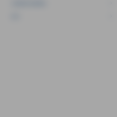
UZŅĒMĒJDARBĪBA
NVO