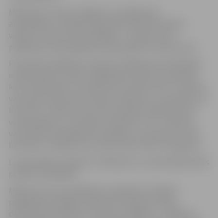
Maksa par stundas “Kāpēcīšu” peldbaseina
apmeklējumu Jelgavā deklarētam bērnam kopā ar
vecāku ir 5,24 eiro, bet pārējiem – 10,24 eiro. Par
peldbaseina apmeklējumu jānorēķinās ar bankas karti.
Pirmsskolas izglītības “Rotaļa” peldbaseinā nodarbības
notiek kopā ar vecāku peldēšanas trenera uzraudzībā
katru darba dienu: no pulksten 15.15 līdz 15.45 – bērniem
vecumā no diviem līdz sešiem mēnešiem, no pulksten 16
līdz 16.30 – bērniem vecumā no sešiem mēnešiem līdz
vienam gadam, no pulksten 16.45 līdz 17.25 – bērniem
vecumā no viena gada līdz 2 gadiem, no pulksten 17.40
līdz 18.20 – bērniem vecumā no diviem līdz trim gadiem.
Lai apmeklētu “Rotaļas” peldbaseinu, iepriekš jāpiesakās
pa tālruni 67007000.
Maksa par vienu peldēšanas nodarbību “Rotaļas”
peldbaseinā Jelgavas administratīvajā teritorijā
deklarētiem bērniem ir 5,05 eiro, pārējiem – 10,09 eiro.