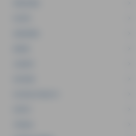
PAŠVALDĪBA
PILSĒTA
SABIEDRĪBA
ĢIMENE
JAUNIEŠI
SATIKSME
SOCIĀLAIS ATBALSTS
SPORTS
TŪRISMS