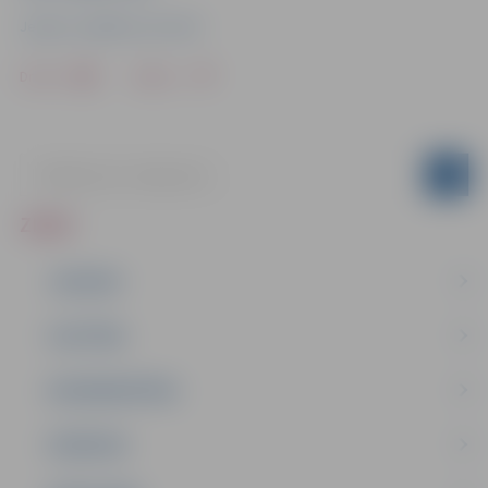
Jelgavas Izglītības pārvalde
Drukāt
Dalīties
ZIŅAS
JAUNUMI
IZGLĪTĪBA
NODARBINĀTĪBA
PASĀKUMI