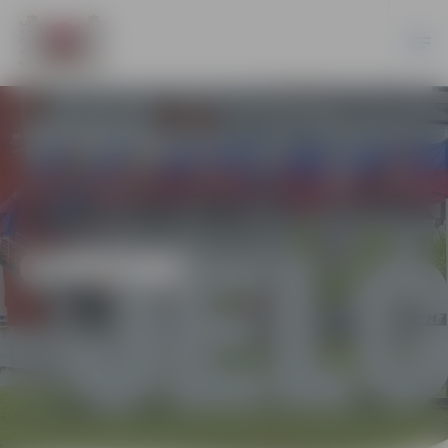
ĢIMENE