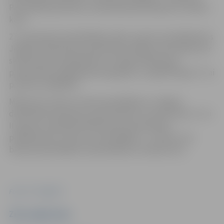
Par peldētapmācības nodarbībām jānorēķinās ar bankas
karti.
27. septembrī apmeklētājus sāks uzņemt arī peldbaseins
Jelgavas Pārlielupes pamatskolā. Sīkāku informāciju par
skolas baseina pieejamību var iegūt Pārlielupes
pamatskolas mājaslapā www.jppsk.lv, sadaļā “Baseins” vai
pa tālruni 24556763.
Maksa par vienas stundas apmeklējumu Jelgavā
deklarētiem bērniem, pensionāriem un personām ar I vai
II grupas invaliditāti Pārlielupes pamatskolas
peldbaseinā ir 2,62 eiro, bet pārējiem – 5,24 eiro. Par
baseina apmeklējumu jānorēķinās ar bankas karti.
Foto: PII "Kāpēcīši"
Ziņu sagatavoja