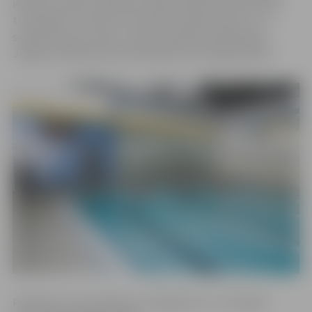
ielā 5 par maksu pieejamas ūdens peldes bērniem līdz
trim gadiem trenera uzraudzībā. Tāpat ikviens no 27.
septembra par maksu varēs apmeklēt peldbaseinu
Jelgavas Pārlielupes pamatskolā Loka maģistrālē 29.
Peldbaseina apmeklējums “Kāpēcīšos” un “Rotaļā”