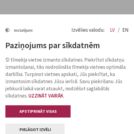
Izvēlies valodu:
LV
EN
Iestatījumi
Paziņojums par sīkdatnēm
Šī tīmekļa vietne izmanto sīkdatnes. Piekrītot sīkdatņu
izmantošanai, tiks nodrošināta tīmekļa vietnes optimāla
darbība. Turpinot vietnes apskati, Jūs piekrītat, ka
izmantosim sīkdatnes Jūsu ierīcē. Savu piekrišanu Jūs
jebkurā laikā varat atsaukt, nodzēšot saglabātās
sīkdatnes.
UZZINĀT VAIRĀK
.
APSTIPRINĀT VISAS
PIELĀGOT IZVĒLI