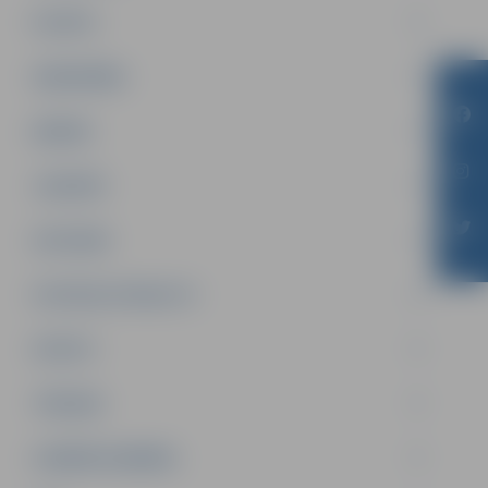
PILSĒTA
SABIEDRĪBA
ĢIMENE
JAUNIEŠI
SATIKSME
SOCIĀLAIS ATBALSTS
SPORTS
TŪRISMS
UZŅĒMĒJDARBĪBA