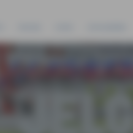
TA
PAŠVALDĪBA
IESTĀDES
KAPITĀLSABIEDRĪBAS