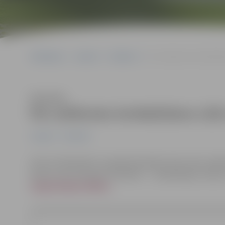
Sākumlapa
Jaunumi
Satiksme
Par satiksmes ierobežoša
Klausīties
Par satiksmes ierobežošanu Lāču
Jaunumi
Satiksme
Līdz 10. februārim turpinās būvdarbi Lāču ielā, sati
ielai Nr. 66. Veicamie būvdarbi – kanalizācijas izbū
organizācijas shēmu
.