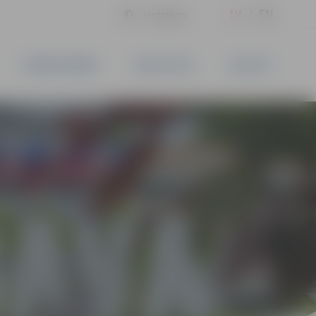
LV
EN
Iestatījumi
UZŅĒMĒJDARBĪBA
PAKALPOJUMI
KONTAKTI