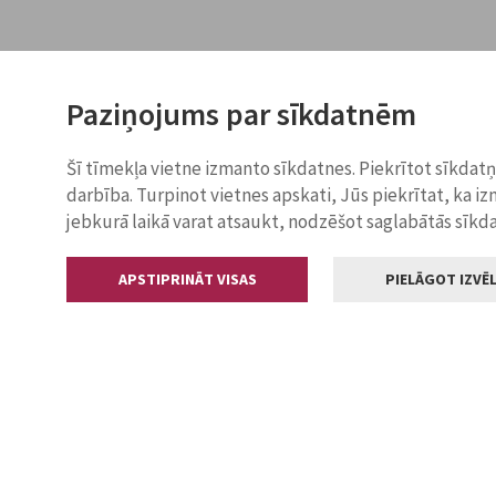
Paziņojums par sīkdatnēm
Šī tīmekļa vietne izmanto sīkdatnes. Piekrītot sīkdat
darbība. Turpinot vietnes apskati, Jūs piekrītat, ka i
jebkurā laikā varat atsaukt, nodzēšot saglabātās sīkd
APSTIPRINĀT VISAS
PIELĀGOT IZVĒL
Kontakti
Jelgavas valstp