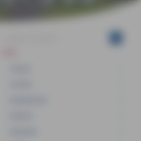
ZIŅAS
JAUNUMI
IZGLĪTĪBA
NODARBINĀTĪBA
PASĀKUMI
PAŠVALDĪBA