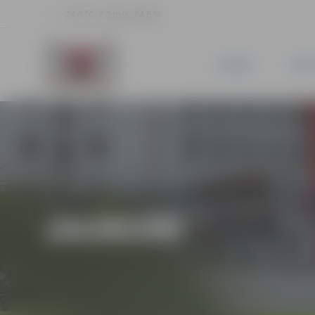
24.6 °C, 2.3 m/s, 64.6 %
JAUNUMI
PILSĒ
JAUNUMI