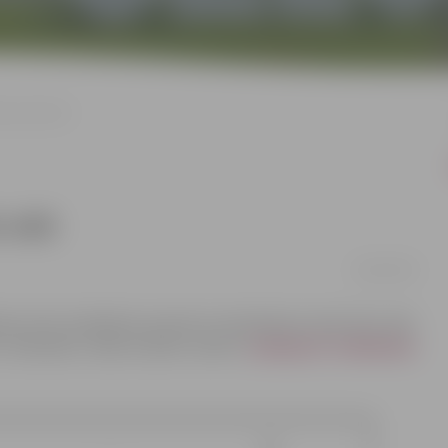
nu Lāču ielā
 ielā
06/02/2020
ksme tiks ierobežota posmā no Varavīksnes ielas līdz Lāču
ve. Būvdarbu laikā aicinām ievērot
saskaņoto Satiksmes