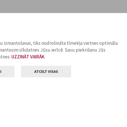
ņu izmantošanai, tiks nodrošināta tīmekļa vietnes optimāla
zmantosim sīkdatnes Jūsu ierīcē. Savu piekrišanu Jūs
atnes.
UZZINĀT VAIRĀK
.
I
ATCELT VISAS
Klientu apkalpošana
ilsētas pašvaldība
Darba laiks