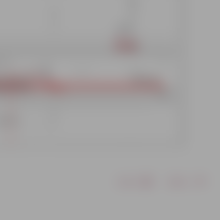
Drukāt
Dalīties