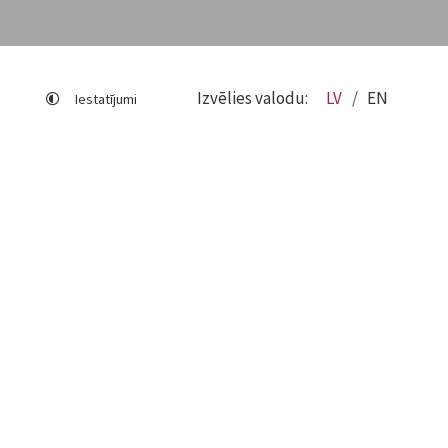
Izvēlies valodu:
LV
EN
Iestatījumi
Lapas karte
Viegli lasīt