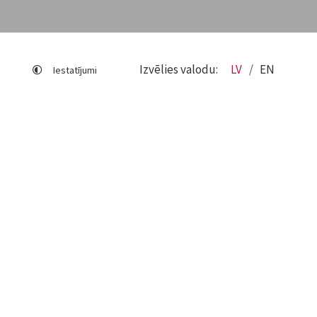
Izvēlies valodu:
LV
EN
Iestatījumi
Lapas karte
Viegli lasīt