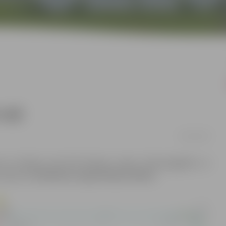
ceļā
20/02/2020
mā no Ziediņu ceļa līdz Rubeņu ceļam. Ūdensapgādes un
saskaņoto
Satiksmes organizācijas shēmu
.