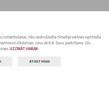
ņu izmantošanai, tiks nodrošināta tīmekļa vietnes optimāla
zmantosim sīkdatnes Jūsu ierīcē. Savu piekrišanu Jūs
atnes.
UZZINĀT VAIRĀK
.
I
ATCELT VISAS
Klientu apkalpošana
ilsētas pašvaldība
Darba laiks