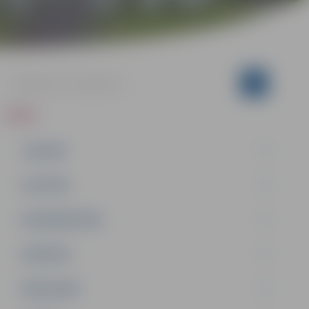
ZIŅAS
JAUNUMI
IZGLĪTĪBA
NODARBINĀTĪBA
PASĀKUMI
PAŠVALDĪBA