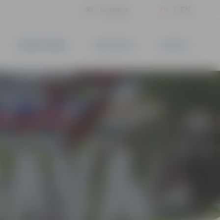
LV
EN
Iestatījumi
UZŅĒMĒJDARBĪBA
PAKALPOJUMI
KONTAKTI