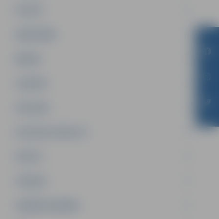
PILSĒTA
SABIEDRĪBA
ĢIMENE
JAUNIEŠI
SATIKSME
SOCIĀLAIS ATBALSTS
SPORTS
TŪRISMS
UZŅĒMĒJDARBĪBA