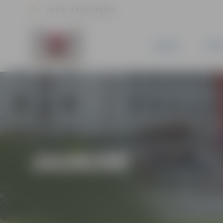
24.7 °C, 2.9 m/s, 44.9 %
JAUNUMI
PILSĒ
JAUNUMI