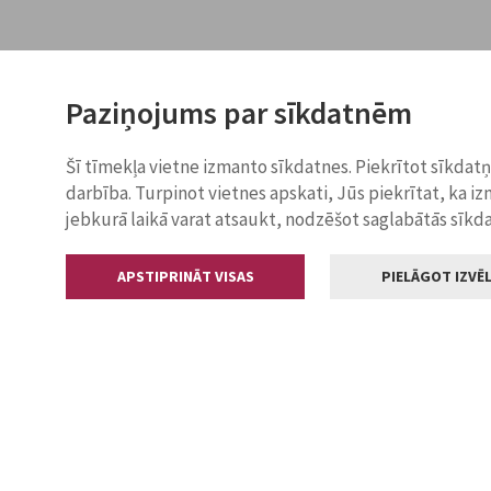
Paziņojums par sīkdatnēm
Šī tīmekļa vietne izmanto sīkdatnes. Piekrītot sīkdat
darbība. Turpinot vietnes apskati, Jūs piekrītat, ka i
jebkurā laikā varat atsaukt, nodzēšot saglabātās sīkd
APSTIPRINĀT VISAS
PIELĀGOT IZVĒL
Kontakti
Jelgavas valstp