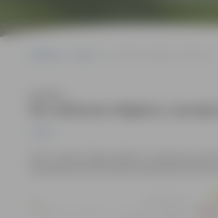
Sākumlapa
Jaunumi
Par satiksmes slēgšanu Jaunajā ceļā
Klausīties
Par satiksmes slēgšanu Jaunajā 
Jaunumi
Līdz 8. martam slēgta satiksme Jaunajā ceļā, pos
kanalizācijas izbūves būvdarbu laikā aicinām ievērot 