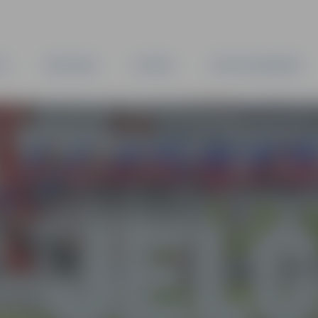
TA
PAŠVALDĪBA
IESTĀDES
KAPITĀLSABIEDRĪBAS