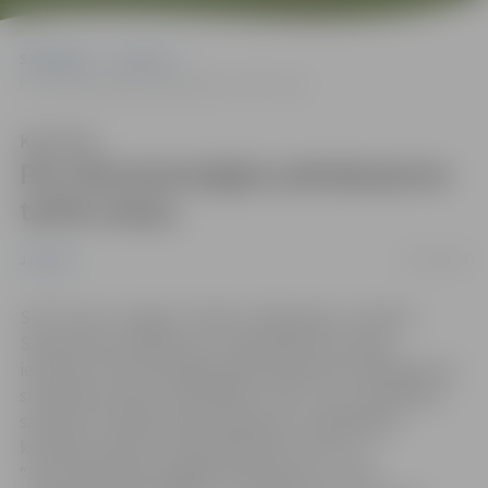
Sākumlapa
Jaunumi
Par siltumenerģijas pakalpojuma tarifa maiņu
Klausīties
Par siltumenerģijas pakalpojuma
tarifa maiņu
01/10/2018
Jaunumi
SIA “Fortum Jelgava” šodien, 2018. gada 1. oktobrī,
Sabiedrisko pakalpojumu regulēšanas komisijai
iesniedza siltumenerģijas gala sabiedrisko pakalpojumu
sniedzēja noteikto (piedāvāto) tarifu, kas ir aprēķināts
saskaņā ar Sabiedrisko pakalpojumu regulēšanas
komisijas padomes 2010. gada lēmumu Nr. 1/7
“Siltumenerģijas apgādes pakalpojumu tarifu