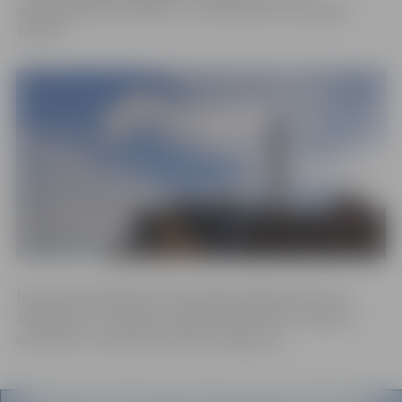
aprēķināšanas metodika”, un pamatojumu jaunajam
tarifam.
Noteiktā (piedāvātā) tarifa spēkā stāšanās datums ir
2018. gada 1. novembris. Spēkā esošā tarifa izmaiņas ir
saistītas ar kurināmā izmaksu pieaugumu.