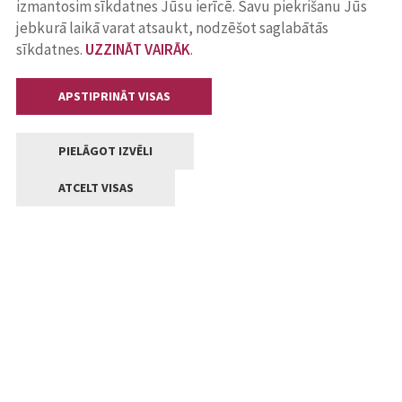
izmantosim sīkdatnes Jūsu ierīcē. Savu piekrišanu Jūs
jebkurā laikā varat atsaukt, nodzēšot saglabātās
sīkdatnes.
UZZINĀT VAIRĀK
.
APSTIPRINĀT VISAS
PIELĀGOT IZVĒLI
ATCELT VISAS
Kontakti
Jelgavas valstpilsētas pašvaldība