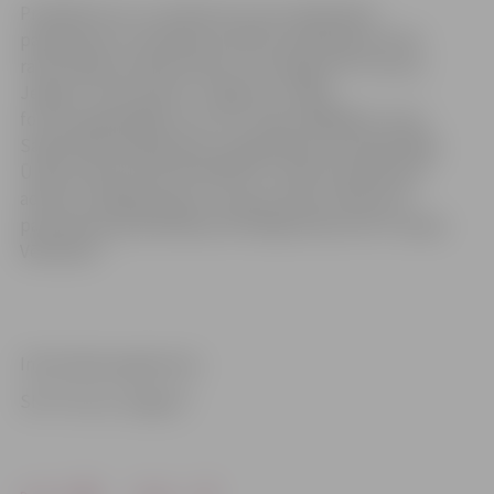
Priekšlikumus un ieteikumus par sabiedrisko
pakalpojumu sniedzēja noteikto (piedāvāto) tarifu
rakstveidā vai elektroniski var iesniegt SIA “Fortum
Jelgava” Pasta ielā 47, Jelgavā, LV-3001,
fortum.jelgava@fortum.com, fakss 63083020, kā arī
Sabiedrisko pakalpojumu regulēšanas komisijai Rīgā,
Ūnijas ielā 45, faksa Nr.67097277, elektroniskā pasta
adrese: sprk@sprk.gov.lv septiņu dienu laikā no šī
paziņojuma publicēšanas oficiālajā izdevumā “Latvijas
Vēstnesis”.
Informācija sagatavota
SIA “Fortum Jelgava”