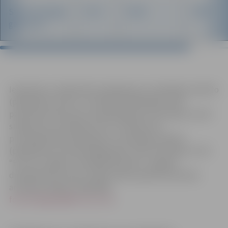
Siltumenerģijas
51.73
54.28
4.9%
gala tarifs
Iepazīties ar sabiedrisko pakalpojumu sniedzēja noteikto
(piedāvāto) tarifu un noteiktā (piedāvātā) tarifa
pamatojumā ietverto vispārpieejamo informāciju, kā arī
sniegt savus priekšlikumus un ieteikumus
par sabiedrisko pakalpojumu sniedzēja noteikto
(piedāvāto) siltumenerģijas gala tarifu lietotājs var SIA
“Fortum Jelgava” birojā Pasta ielā 47, Jelgavā,
darbadienās no plkst. 10:00-12:00, iepriekš sazinoties
ar Kasparu Beķeri, 63023446,
fortum.jelgava@fortum.com
.