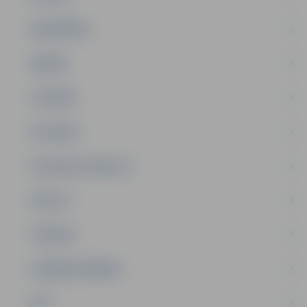
SABIEDRĪBA
ĢIMENE
JAUNIEŠI
SATIKSME
SOCIĀLAIS ATBALSTS
SPORTS
TŪRISMS
UZŅĒMĒJDARBĪBA
NVO