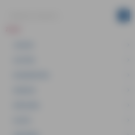
ZIŅAS
JAUNUMI
IZGLĪTĪBA
NODARBINĀTĪBA
PASĀKUMI
PAŠVALDĪBA
PILSĒTA