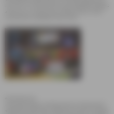
Līdz tam 8. un 9. klašu jaunieši risina sarežģītākās pakāpes
uzdevumus un izmanto savas radošās prasmes, mācot
skolasbiedriem dažādākās fizikas tēmas.
Publicitātes foto
Latvenergo skolēnu erudīcijas konkursa ”eXperiments”
neklātienes finālā fizikas zināšanās sacenšas 31 erudītākā