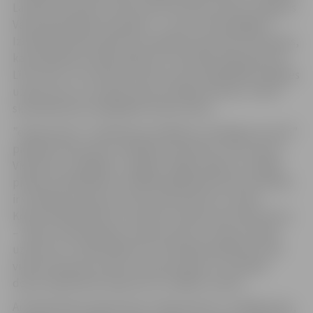
Latvijas komanda, starp kurām atrodas arī divas Jelgavas
Valsts ģimnāzijas komandas – X-rays un Mendeļējevi.
Izšķirošās kārtas laikā tiks izvēlētas tikai sešas komandas,
kas piedalīsies fināla spēlē LNT tiešraidē maija sākumā.
Līdz tam 8. un 9. klašu jaunieši risina sarežģītākās pakāpes
uzdevumus un izmanto savas radošās prasmes, mācot
skolasbiedriem dažādākās fizikas tēmas.
”eXperiments” neklātienes finālā jeb „Noslēguma testā”
piedalās tikai pašas zinošākās komandas no Kurzemes,
Vidzemes, Zemgales, Latgales, Rīgas reģiona un Rīgas
pilsētas. Neklātienes noslēdzošajā kārtā visas komandas
ir vienādā pozīcijā, jo punkti tiek skaitīti no nulles.
Kopumā dalībnieki var nopelnīt maksimums 40 punktus
– 20 par teorētiskajiem uzdevumiem un 20 par radošo
uzdevumu. Fināla spēlē LNT tiešraidē piedalīsies tikai
viena komanda no katra Latvijas reģiona. Uzvarētāji
dosies izglītojošā ceļojumā uz siltajām zemēm.
Arī līdzjutēji var gatavoties ”eXperiments” noslēgumam,