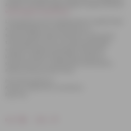
atbildot uz Einšteina sagatavotajiem cietajiem riekstiem
www.draugiem.lv/experiments.
Latvenergo koncerns erudīcijas konkursu organizē kopā
ar telekompāniju LNT, mobilo tālruņu un
telekomunikāciju iekārtu ražotāju ZTE, pilna servisa
tūrisma aģentūru Latvia Tours, graudu pārstrādes
uzņēmumu Dobeles dzirnavnieks, izdevniecību
Lielvārds, žurnālu Ilustrētā Zinātne, skolēnu un
studentu karti ISIC, vertikālo vēja tuneli Aerodium,
mācību portālu par fiziku Fizmix.
Informācija sagatavota
Konkursa ”eXperiments” koordinatore
Inga Cīrule
Drukāt
Dalīties