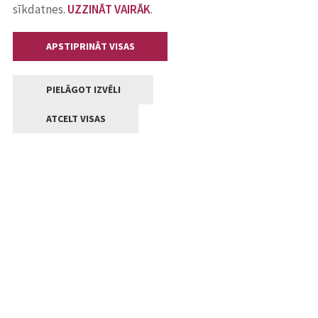
sīkdatnes.
UZZINĀT VAIRĀK
.
APSTIPRINĀT VISAS
PIELĀGOT IZVĒLI
ATCELT VISAS
Kontakti
Jelgavas valstpilsētas pašvaldība
Lielā iela 11, Jelgava, LV-3001