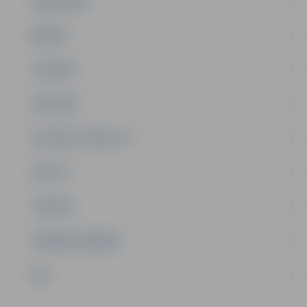
SABIEDRĪBA
ĢIMENE
JAUNIEŠI
SATIKSME
SOCIĀLAIS ATBALSTS
SPORTS
TŪRISMS
UZŅĒMĒJDARBĪBA
NVO