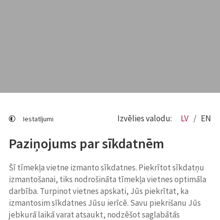
Izvēlies valodu:
LV
EN
Iestatījumi
Paziņojums par sīkdatnēm
Šī tīmekļa vietne izmanto sīkdatnes. Piekrītot sīkdatņu
izmantošanai, tiks nodrošināta tīmekļa vietnes optimāla
darbība. Turpinot vietnes apskati, Jūs piekrītat, ka
izmantosim sīkdatnes Jūsu ierīcē. Savu piekrišanu Jūs
jebkurā laikā varat atsaukt, nodzēšot saglabātās