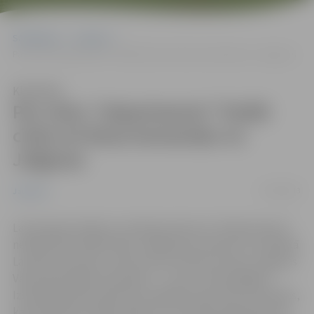
Sākumlapa
Jaunumi
Par vietu ”eXperiments” finālā cīnās arī divas komandas no Jelgavas
Klausīties
Par vietu ”eXperiments” finālā
cīnās arī divas komandas no
Jelgavas
17/04/2013
Jaunumi
Latvenergo skolēnu erudīcijas konkursa ”eXperiments”
neklātienes finālā fizikas zināšanās sacenšas 31 erudītākā
Latvijas komanda, starp kurām atrodas arī divas Jelgavas
Valsts ģimnāzijas komandas – X-rays un Mendeļējevi.
Izšķirošās kārtas laikā tiks izvēlētas tikai sešas komandas,
kas piedalīsies fināla spēlē LNT tiešraidē maija sākumā.