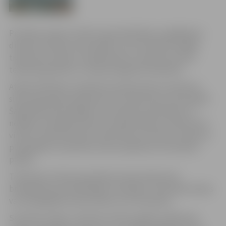
Pirmdien, plkst.11 Valsts ugunsdzēsības un glābšanas
dienests (VUGD) visā Latvijā uz trim minūtēm ieslēgs
trauksmes sirēnas, lai pārbaudītu trauksmes sirēnu
tehnisko gatavību un skaņas signāla dzirdamību.
Atbilstoši Ministru kabineta noteikumiem trauksmes
sirēnu gatavības pārbaude tiek veikta divas reizes gadā.
Šajā dienā iedzīvotājiem nav pamata satraukties un
nekāda turpmākā rīcība nav nepieciešama. VUGD aicina
viesnīcu administrāciju informēt savus ārvalstu klientus
par gaidāmo trauksmes sirēnu pārbaudi, lai neradītu
paniku.
Trauksmes sirēnas paredzētas iedzīvotāju ātrai
brīdināšanai par ārkārtējām situācijām, notikušām dabas
vai tehnogēnām katastrofām vai to draudiem.
Savukārt citkārt, izdzirdot sirēnas signālu, jāklausās