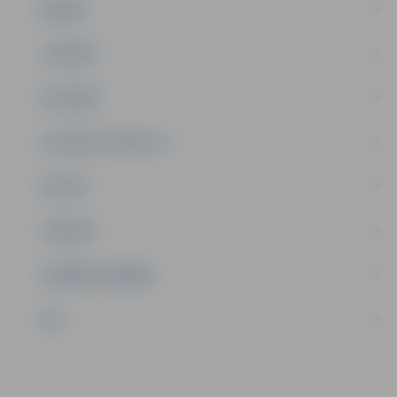
ĢIMENE
JAUNIEŠI
SATIKSME
SOCIĀLAIS ATBALSTS
SPORTS
TŪRISMS
UZŅĒMĒJDARBĪBA
NVO