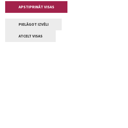
APSTIPRINĀT VISAS
PIELĀGOT IZVĒLI
ATCELT VISAS
Kontakti
Jelgavas valstpilsētas pašvaldība
Lielā iela 11, Jelgava, LV-3001
+371 63005522