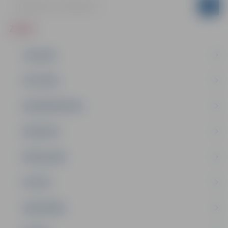
ZIŅAS
JAUNUMI
IZGLĪTĪBA
NODARBINĀTĪBA
PASĀKUMI
PAŠVALDĪBA
PILSĒTA
SABIEDRĪBA