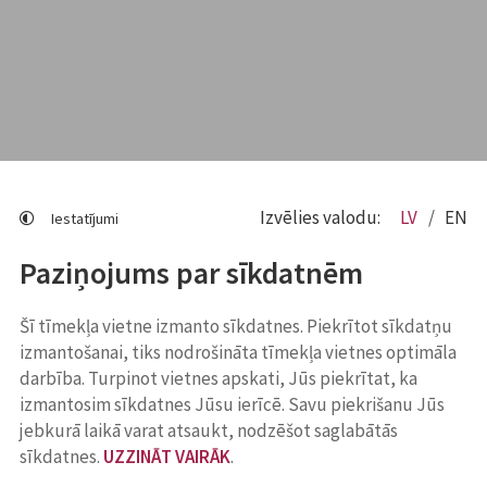
Izvēlies valodu:
LV
EN
Iestatījumi
Paziņojums par sīkdatnēm
Šī tīmekļa vietne izmanto sīkdatnes. Piekrītot sīkdatņu
izmantošanai, tiks nodrošināta tīmekļa vietnes optimāla
darbība. Turpinot vietnes apskati, Jūs piekrītat, ka
izmantosim sīkdatnes Jūsu ierīcē. Savu piekrišanu Jūs
jebkurā laikā varat atsaukt, nodzēšot saglabātās
sīkdatnes.
UZZINĀT VAIRĀK
.