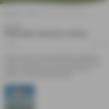
Sākumlapa
Jaunumi
Pārbaudīs trauksmes sirēnas
Klausīties
Pārbaudīs trauksmes sirēnas
30/11/2009
Jaunumi
Pirmdien, plkst.11 Valsts ugunsdzēsības un glābšanas
dienests visā Latvijā uz trim minūtēm ieslēgs trauksmes
sirēnas, lai pārbaudītu trauksmes sirēnu tehnisko
gatavību un skaņas signāla dzirdamību.