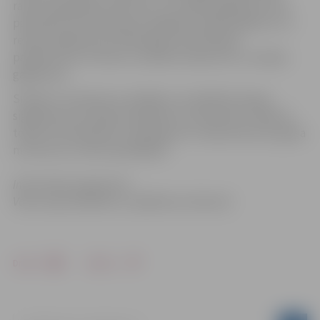
radio vai jāieslēdz televizors, kur šādos gadījumos tiks
pārraidīta informācija par iespējamo apdraudējumu un
rekomendācijas par vēlamajiem aizsardzības
pasākumiem un drošu uzvedību katastrofu un avāriju
gadījumos.
Sirēnas ir izvietotas ar aprēķinu, lai raidītais skaņas
signāls būtu dzirdams apmēram 1,5 kilometru rādiusā,
tomēr šī dzirdamība ir atkarīga arī no vēja stipruma, gaisa
mitruma un citiem apstākļiem.
Informācija sagatavota
Valsts ugunsdzēsības un glābšanas dienestā
Drukāt
Dalīties