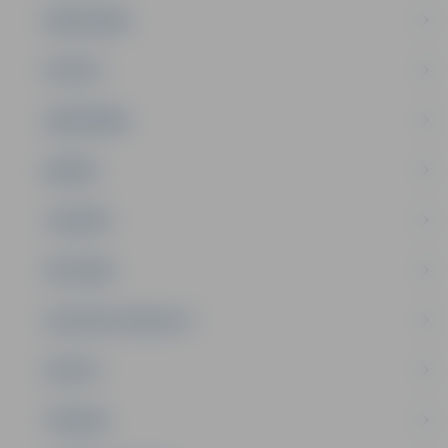
PAŠVALDĪBA
PILSĒTA
SABIEDRĪBA
ĢIMENE
JAUNIEŠI
SATIKSME
SOCIĀLAIS ATBALSTS
SPORTS
TŪRISMS