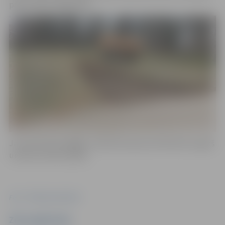
parku ārā uz Zirgu ielu.
Jaunizbūvētais gājēju celiņš būs aptuveni 40 metrus garš
un divus metrus plats.
Foto: "Pilsētsaimniecība"
Ziņu sagatavoja