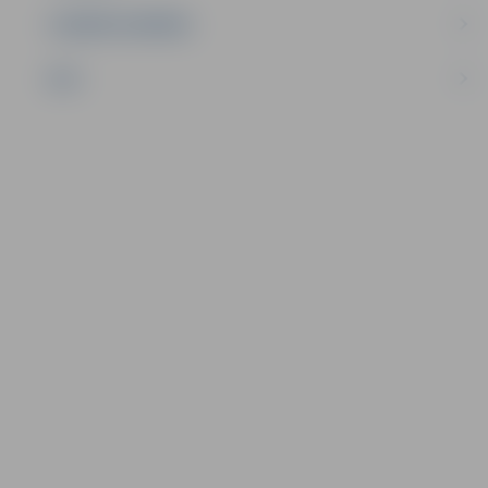
UZŅĒMĒJDARBĪBA
NVO