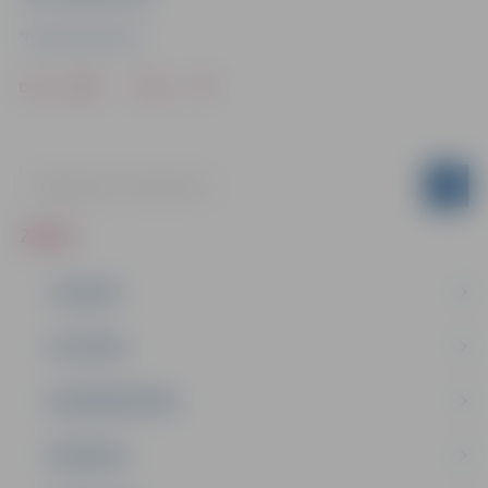
"Pilsētsaimniecība"
Drukāt
Dalīties
ZIŅAS
JAUNUMI
IZGLĪTĪBA
NODARBINĀTĪBA
PASĀKUMI