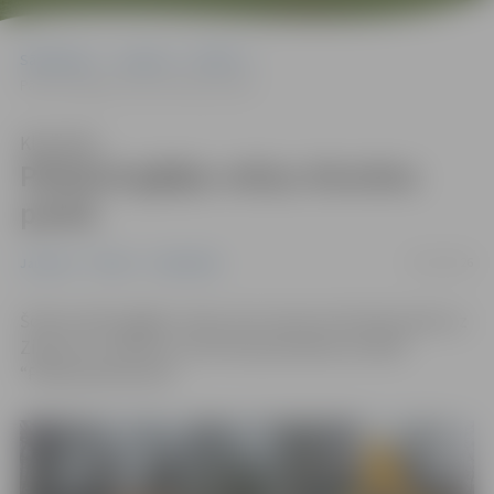
Sākumlapa
Jaunumi
Pilsēta
Pārbūvē gājēju celiņu Alunāna parkā
Klausīties
Pārbūvē gājēju celiņu Alunāna
parkā
25/03/2026
Jaunumi
Pilsēta
Sabiedrība
Šodien sākta gājēju celiņa, kas izved no Alunāna parka uz
Zirgu ielu, pārbūve, informē pašvaldības iestāde
“Pilsētsaimniecība”.