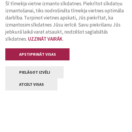
Šī tīmekļa vietne izmanto sīkdatnes. Piekrītot sīkdatņu
izmantošanai, tiks nodrošināta tīmekļa vietnes optimāla
darbība. Turpinot vietnes apskati, Jūs piekrītat, ka
izmantosim sīkdatnes Jūsu ierīcē. Savu piekrišanu Jūs
jebkurā laikā varat atsaukt, nodzēšot saglabātās
sīkdatnes.
UZZINĀT VAIRĀK
.
APSTIPRINĀT VISAS
PIELĀGOT IZVĒLI
ATCELT VISAS