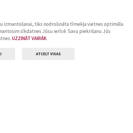
ņu izmantošanai, tiks nodrošināta tīmekļa vietnes optimāla
zmantosim sīkdatnes Jūsu ierīcē. Savu piekrišanu Jūs
atnes.
UZZINĀT VAIRĀK
.
I
ATCELT VISAS
Klientu apkalpošana
ilsētas pašvaldība
Darba laiks
, Jelgava, LV-3001
Pirmdienās
8.00 - 18.00
Otrdienās
8.00 - 17.00
22
Trešdienās
8.00 - 17.00