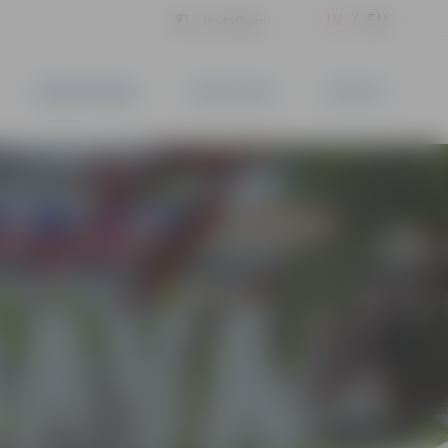
LV
EN
Iestatījumi
UZŅĒMĒJDARBĪBA
PAKALPOJUMI
KONTAKTI