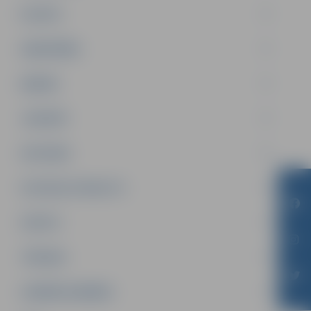
PILSĒTA
SABIEDRĪBA
ĢIMENE
JAUNIEŠI
SATIKSME
SOCIĀLAIS ATBALSTS
SPORTS
TŪRISMS
UZŅĒMĒJDARBĪBA