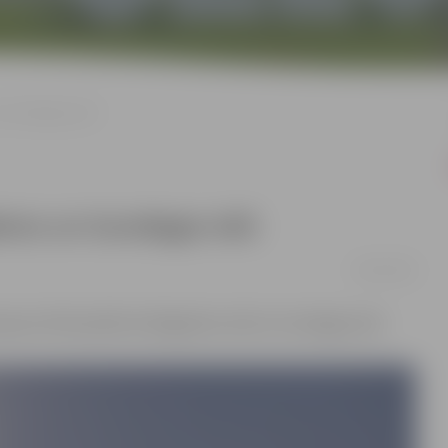
n Gundegas ielā
res un Gundegas ielā
08/12/2022
mojuma tīkla pārbūve Brigaderes ielā un Gundegas ielā.