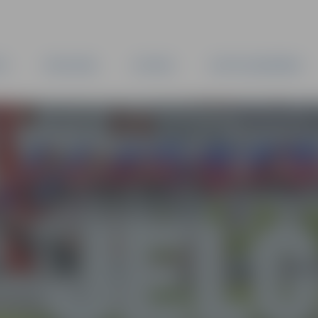
TA
PAŠVALDĪBA
IESTĀDES
KAPITĀLSABIEDRĪBAS