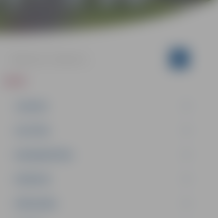
ZIŅAS
JAUNUMI
IZGLĪTĪBA
NODARBINĀTĪBA
PASĀKUMI
PAŠVALDĪBA