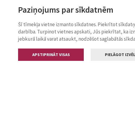
Paziņojums par sīkdatnēm
Šī tīmekļa vietne izmanto sīkdatnes. Piekrītot sīkdat
darbība. Turpinot vietnes apskati, Jūs piekrītat, ka i
jebkurā laikā varat atsaukt, nodzēšot saglabātās sīkd
APSTIPRINĀT VISAS
PIELĀGOT IZVĒL
Kontakti
Jelgavas valstp
Lielā iela 11
+371 630055