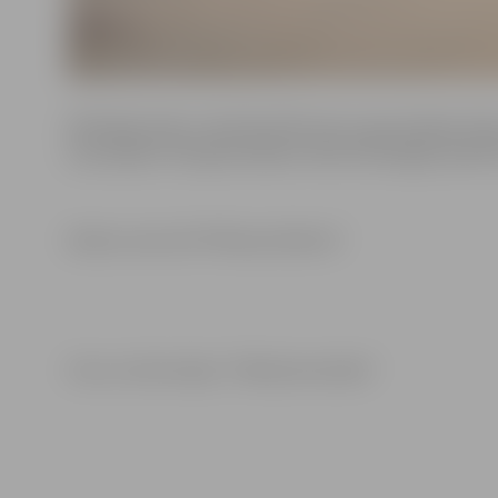
Minētajās ielās ir izbūvēta 876 metrus gara kabeļu līnij
ar jaunajiem LED gaismekļiem elektroenerģijas patēri
Darbus veica SIA “Mītavas Elektra”.
Foto un informācija: “Pilsētsaimniecība”