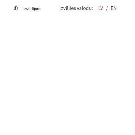
Izvēlies valodu:
LV
EN
Iestatījumi
Lapas karte
Viegli lasīt
Sociālo mediju lietošana
Sīkdatņu izmantošana