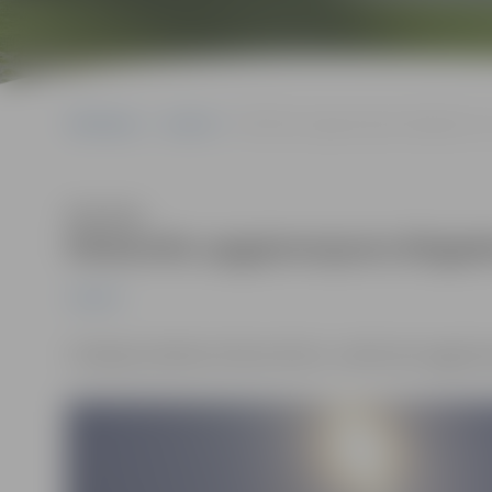
Sākumlapa
Jaunumi
Pārbūvēts apgaismojums Brigaderes u
Klausīties
Pārbūvēts apgaismojums Brigade
Jaunumi
Uzlabojot pilsētas infrastruktūru, veikta ielu apgais