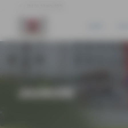
23.1 °C, 2.3 m/s, 59 %
JAUNUMI
PILSĒ
JAUNUMI