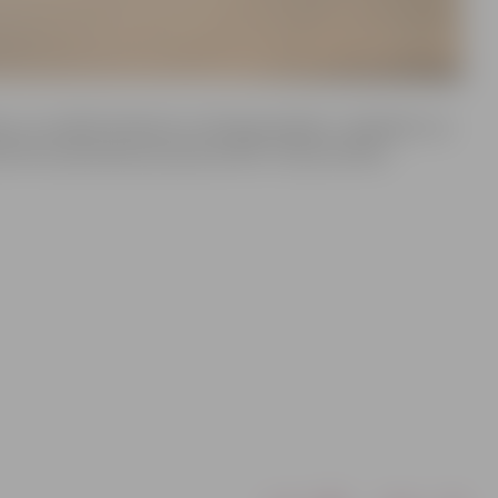
a un uzstādīti 20 balsti ar LED gaismekļiem. Jāpiebilst, ka
ņš tiks samazināts par aptuveni 65–70 procentiem.