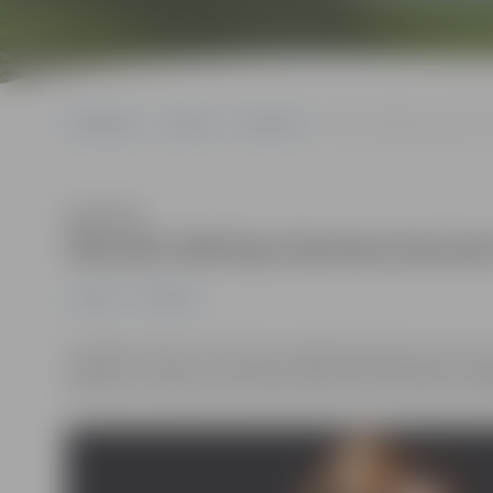
Sākumlapa
Jaunumi
Pasākumi
Pārcelts Mārtiņa Kantera
Klausīties
Pārcelts Mārtiņa Kantera koncer
Jaunumi
Pasākumi
Iestāde “Kultūra” informē, ka Mārtiņa Kantera koncert
pārcelts un koncerta norises datums tiks izziņots tuvāk