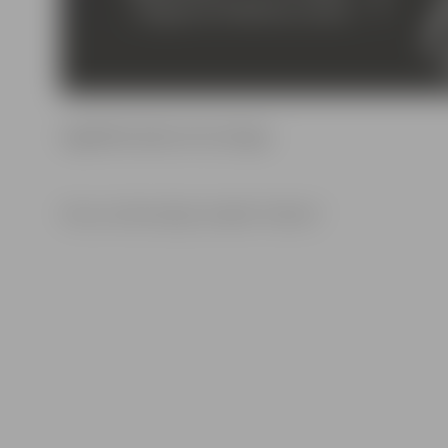
Iegādātās biļetes būs derīgas.
Foto un informācija: iestāde “Kultūra”