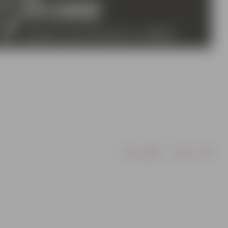
Drukāt
Dalīties