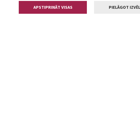
APSTIPRINĀT VISAS
PIELĀGOT IZVĒL
Kontakti
Jelgavas valstp
Lielā iela 11
+371 630055
pasts@jelga
2002-2026 jelgava.lv