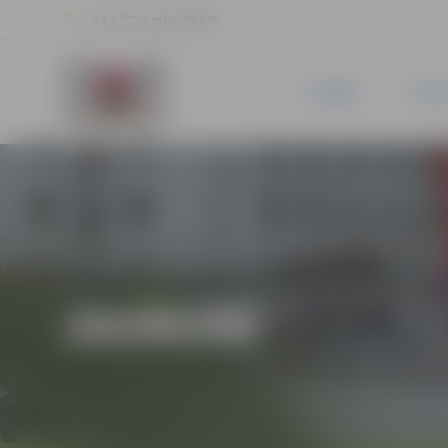
24.3 °C, 3 m/s, 46.2 %
JAUNUMI
PILSĒ
JAUNUMI