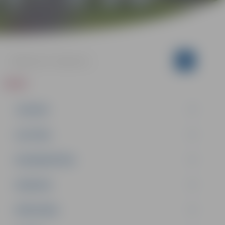
ZIŅAS
JAUNUMI
IZGLĪTĪBA
NODARBINĀTĪBA
PASĀKUMI
PAŠVALDĪBA