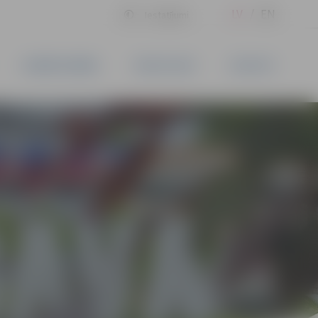
LV
EN
Iestatījumi
UZŅĒMĒJDARBĪBA
PAKALPOJUMI
KONTAKTI