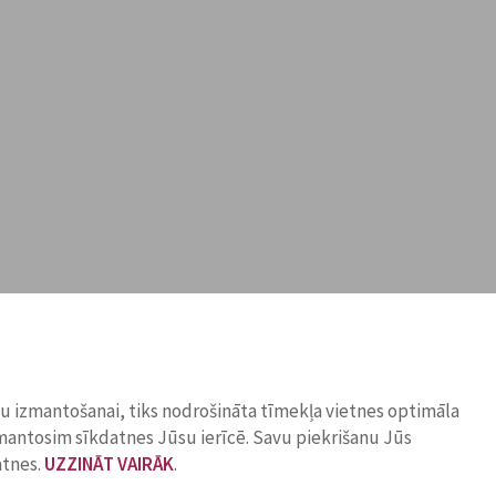
ņu izmantošanai, tiks nodrošināta tīmekļa vietnes optimāla
zmantosim sīkdatnes Jūsu ierīcē. Savu piekrišanu Jūs
atnes.
UZZINĀT VAIRĀK
.