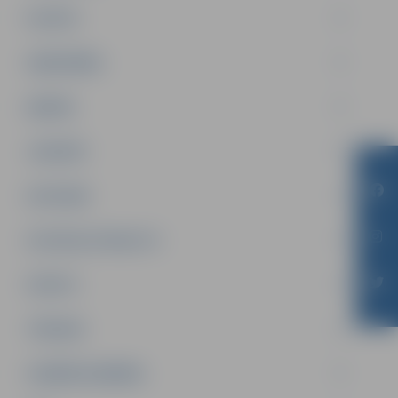
PILSĒTA
SABIEDRĪBA
ĢIMENE
JAUNIEŠI
SATIKSME
SOCIĀLAIS ATBALSTS
SPORTS
TŪRISMS
UZŅĒMĒJDARBĪBA