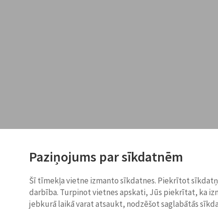
Paziņojums par sīkdatnēm
Šī tīmekļa vietne izmanto sīkdatnes. Piekrītot sīkdat
darbība. Turpinot vietnes apskati, Jūs piekrītat, ka i
jebkurā laikā varat atsaukt, nodzēšot saglabātās sīkd