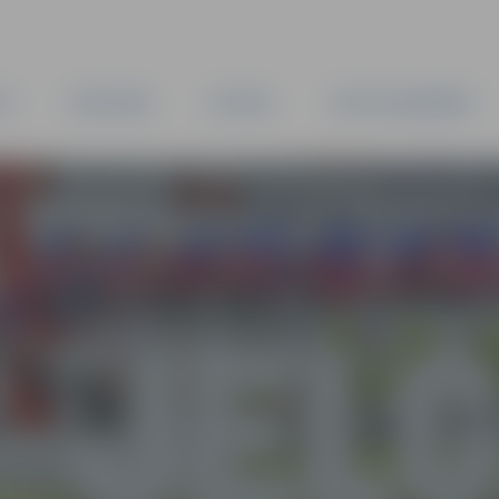
TA
PAŠVALDĪBA
IESTĀDES
KAPITĀLSABIEDRĪBAS