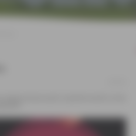
 koncerts
ts
16/09/2022
s Jelgavas Kultūras namā 17. septembrī nenotiks. Tas tiek
ajā laikā.