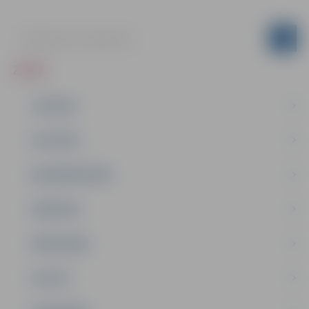
ZIŅAS
JAUNUMI
IZGLĪTĪBA
NODARBINĀTĪBA
PASĀKUMI
PAŠVALDĪBA
PILSĒTA