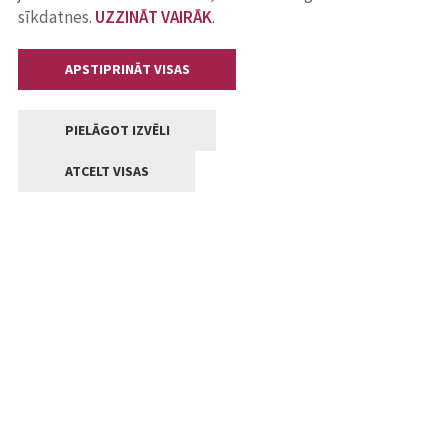
sīkdatnes.
UZZINĀT VAIRĀK
.
APSTIPRINĀT VISAS
PIELĀGOT IZVĒLI
ATCELT VISAS
Kontakti
Jelgavas valstpilsētas pašvaldība
Lielā iela 11, Jelgava, LV-3001