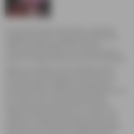
Atzīmējot Pareizticīgo Ziemassvētkus, Sabiedrības
integrācijas pārvalde un Jelgavas Nacionālo kultūras
biedrību asociācija organizē svētku koncertu
„Pareizticīgo Ziemassvētki”, kas norisināsies 9.janvārī
pulksten 13 Jelgavas pilsētas kultūras nama Lielajā zālē.
Šogad visus svinīgā koncerta apmeklētājus priecēs:
solisti Eliāna Sanda Veinberga un Jānis Kurševs, Eva
Tersarkisova (vijole), Megija Bruce (kokle), Daniils
Mickevičs (klavieres), Latvijas Pareizticīgās Baznīcas vīru
koris “Logos” (vad. J.Šenroks), Rīgas Visu Svēto
pareizticīgo baznīcas ansamblis (vad. K.Sisojeva),
Jelgavas 2.pamatskolas bērnu koris „Zvonņica” (vad.
J.Vavilova) un Jelgavas 5.vidusskolas ansamblis (vad.
M.Rutkovska un D.Samoiļenko) Jelgavas 6.vidusskolas
ansamblis (vad. D.Gorbunova), Rīgas 96.vidusskolas