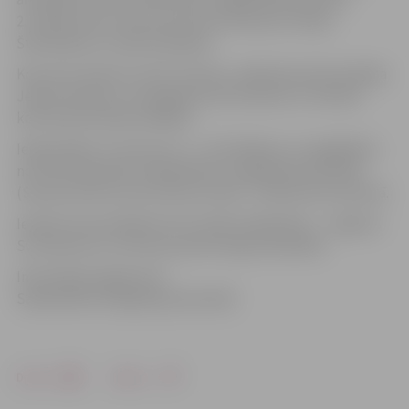
2.-6.klašu koris. Koncerta koncertmeistari Sintija
Šteinkopfa un Lilija Sarkisjana.
Koncerta režisore Lolita Truksne, mākslinieciskā vadītāja
Jeļena Vavilova, scenogrāfe Anna Ziemele un literārā
konsultante Raisa Andžāne.
Ieejas biļete uz koncertu: 1,- EUR. Biļetes var iegādāties
no 5.līdz 9.janvārim Sabiedrības integrācijas pārvaldē
(Sarmas iela 4), bet Kultūras namā – tikai koncerta dienā.
Ieņēmumi par biļetēm tiks ziedoti labdarībai – Jelgavas
Sv.Simeona un Sv.Annas pareizticīgo katedrālei.
Informācija sagatavota
Sabiedrības integrācijas pārvaldē
Drukāt
Dalīties