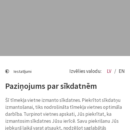
Izvēlies valodu:
LV
EN
Iestatījumi
Paziņojums par sīkdatnēm
Šī tīmekļa vietne izmanto sīkdatnes. Piekrītot sīkdatņu
izmantošanai, tiks nodrošināta tīmekļa vietnes optimāla
darbība. Turpinot vietnes apskati, Jūs piekrītat, ka
izmantosim sīkdatnes Jūsu ierīcē. Savu piekrišanu Jūs
jebkurā laikā varat atsaukt, nodzēšot saglabātās