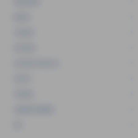
SABIEDRĪBA
ĢIMENE
JAUNIEŠI
SATIKSME
SOCIĀLAIS ATBALSTS
SPORTS
TŪRISMS
UZŅĒMĒJDARBĪBA
NVO