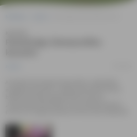
Sākumlapa
Jaunumi
Pareizticīgo Ziemassvētku koncerts
Klausīties
Pareizticīgo Ziemassvētku
koncerts
05/01/2016
Jaunumi
Atzīmējot Pareizticīgo Ziemassvētkus, Sabiedrības
integrācijas pārvalde un Jelgavas Nacionālo kultūras
biedrību asociācija organizē svētku koncertu
„Pareizticīgo Ziemassvētki”, kas norisināsies 9.janvārī
pulksten 13 Jelgavas pilsētas kultūras nama Lielajā zālē.