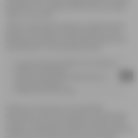
visvairāk emuāru izmanto studējošā skolēni un studenti,
bibliotekāri un IT speciālisti. Emuāru lasa visos Latvijas
reģionos, arī ārzemēs.
100 dienu laikā sarakstīti 148 raksti, publicētas desmit
aptaujas, kā arī dzejoļi, domugraudi, grāmatu topi u.c.
Pārlielupes bibliotēkas emuāra radošais kolektīvs savā
darbībā balstās uz trim populārām atziņām:
1.Tas jaunais laiks, kas šalkās trīs, tas nenāks, ja
ļaudis to nevedīs
(Rainis)
2.Par katru olu jaundētu piekladzināt pilnu
kaimiņa sētu
(Plūdons)
3.Viegli par dzīvi
(Ufo/Fredis)
Pasākuma viesi iepazinās ar emuāra darbības
prezentāciju un četru autoru pieredzi. Interesanta bija
vieslektora Jāņa Ziediņa uzstāšanās par blogu izveides
iespējām, par blogosfēras attīstību Latvijā un pasaulē, kā
arī atziņas par personīgo pieredzi blogu veidošanā.