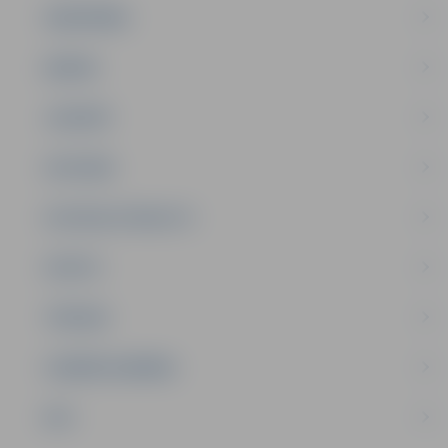
SABIEDRĪBA
ĢIMENE
JAUNIEŠI
SATIKSME
SOCIĀLAIS ATBALSTS
SPORTS
TŪRISMS
UZŅĒMĒJDARBĪBA
NVO