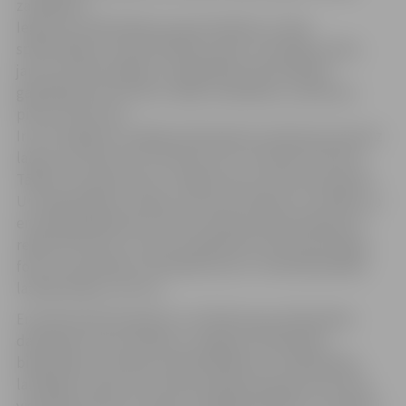
zaudējumi.
Ieguvumi: bibliotēkas popularizēšana un tēla
spodrināšana, atpazīstamība, pašu un lasītāju prieks,
jaunu prasmju apguve, blogosfēras aktivizēšana,
gandarījums par autoru ideju realizēšanu, prieks par
pirmo LETAs ziņu.
Ir arī zaudējumi: izrādās darbošanās emuārā prasa daudz
laika, jo princips 24/7 attiecas arī uz emuāra autoriem.
Tāpēc no vienas puses ir viegli, bet no otras puses grūti.
Un visgrūtākais ir saprast, ka nav brīvdienu un svētku, jo
emuārs jāpapildina arī tad. Emuāram piepulcējušies 9
reģistrēti autori un četri nereģistrēti, kas iesūta idejas,
foto un materiālus. Aktīvākie autori ir tieši bibliotēkas
lasītāji: Maija un Arturs.
Emuārā iesaistīti gandrīz visi Pārlielupes bibliotēkas
darbinieki, kā arī vairāki no Jelgavas Zinātniskās
bibliotēkas. Līdztekus bibliotekāriem un bibliotēkas
lasītājiem raksta arī emuāra lasītāji. Aptaujas liecina,ka