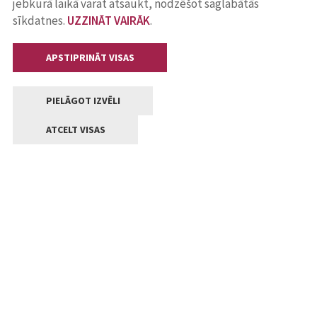
jebkurā laikā varat atsaukt, nodzēšot saglabātās
sīkdatnes.
UZZINĀT VAIRĀK
.
APSTIPRINĀT VISAS
PIELĀGOT IZVĒLI
ATCELT VISAS
Kontakti
Jelgavas valstpilsētas pašvaldība
Lielā iela 11, Jelgava, LV-3001