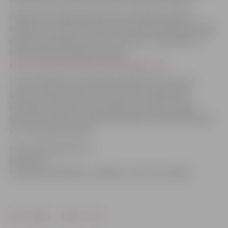
Pasākuma noslēgumā interesenti mācījās praktiski
izveidot savu pirmo blogu emuāra autores Maijas rūpīgā
vadībā. Par pasākuma norisi ir izveidots videosižets un
interaktīva foto galerija emuārā
http://parlielupesbiblioteka.blogspot.com
Emuāra 100 dienu pastāvēšanas laikā krietni augusi
autoru prasme teksta, fotomateriālu radīšanā un
apstrādē, interaktīvu foto galeriju izveidē un video
sižetu filmēšanā, montāžā, apstrādē un publicēšanā gan
You Tube, gan emuārā.
Informāciju sagatavoja
V.Godmane
Pārlielupes bibliotēkas vadītāja un emuāra radītāja
Drukāt
Dalīties