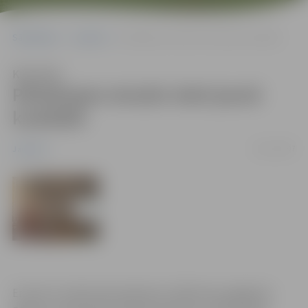
Sākumlapa
Jaunumi
Pārlielupes emuārs ieiet jaunā kvalitātē
Klausīties
Pārlielupes emuārs ieiet jaunā
kvalitātē
26/11/2007
Jaunumi
Emuārs izturējis laika pārbaudi, 100 dienas pagājušas