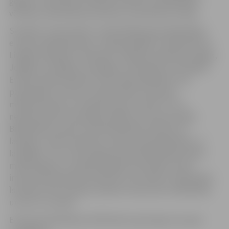
godam: nostiprināts radošais kolektīvs, pārbaudītas
vērtības, pilnveidotas prasmes, iecerēti jauni mērķi.
Sestdien, 24.novembrī, notika Pārlielupes bibliotēkas
emuāra radošā darbnīca. Tajā piedalījās 27 dalībnieki no
Liepājas, Baložiem, Pļaviņām, Salaspils, Rēzeknes, Rīgas,
Jelgavas, Kuldīgas, Dundagas, Ozolniekiem, Rundāles.
Emuārs radās spontāni, bez priekšzināšanām, bez
pamācībām, intuitīvi, jo bija skaidrs koncepts,
mērķauditorija un tematika, par ko rakstīt. Tas ir
nekomerciāls, brīvprātīgs, 100% entuziasma auglis.
Bibliotēkas emuārs vairo bibliotēkas prestižu un
lasītājus, veido interaktīvu saikni starp bibliotēku un
lasītājiem. Tas ir informācijas kanāls bibliotēkas darba
mārketingam un sabiedriskajām attiecībām, kā arī
interneta auditorijas piesaistei, kas nenāk uz bibliotēku.
Īstenojot 24/7 principu, daudzi uzzina, kas ir bibliotēka
un ko tur var darīt.
Emuāra pastāvēšanas 100 dienās ir gan ieguvumi, gan