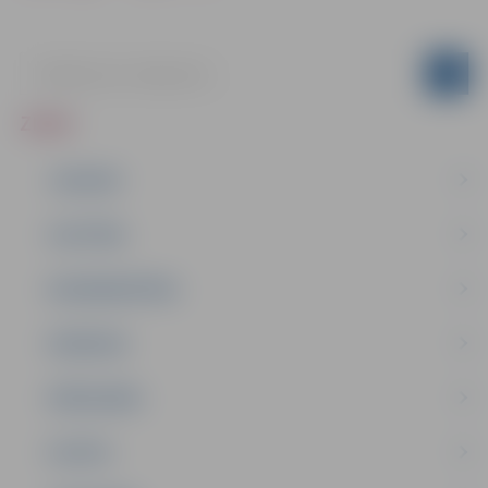
ZIŅAS
JAUNUMI
IZGLĪTĪBA
NODARBINĀTĪBA
PASĀKUMI
PAŠVALDĪBA
PILSĒTA