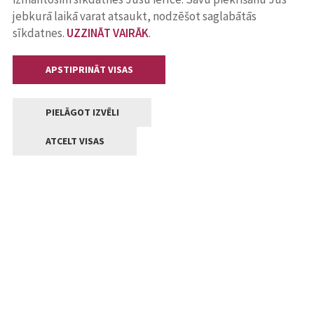
jebkurā laikā varat atsaukt, nodzēšot saglabātās
sīkdatnes.
UZZINĀT VAIRĀK
.
APSTIPRINĀT VISAS
PIELĀGOT IZVĒLI
ATCELT VISAS
Kontakti
Jelgavas valstpilsētas pašvaldība