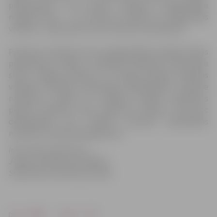
piemērošanu, kas paredz piemērot paaugstinātu
nodokļa likmi – 1,5 procentu apmērā no kadastrālās
vērtības – īpašumiem, kuros neviens nav deklarēts.
Pieņemto noteikumu par paaugstinātās nodokļa likmes
piemērošanu mērķis ir palielināt deklarēto iedzīvotāju
skaitu Jelgavas pilsētā, un šī gada pirmajos mēnešos
vērojama aktīvāka iedzīvotāju deklarēšanās. Saistošie
noteikumi mudina arī izīrējamo platību īpašniekus
piekrist deklarēt savos īpašumos īrniekus, kam pēc
deklarēšanās būs tiesības izmantot pašvaldības
noteiktos sociālos pakalpojumus.
Informācija sagatavota
Jelgavas pilsētas pašvaldības
Sabiedrisko attiecību pārvaldē
Drukāt
Dalīties