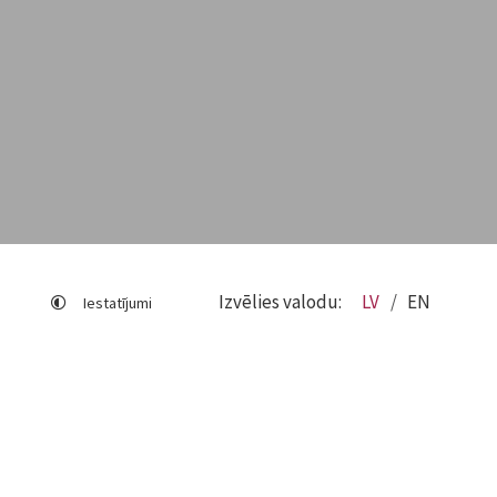
Izvēlies valodu:
LV
EN
Iestatījumi