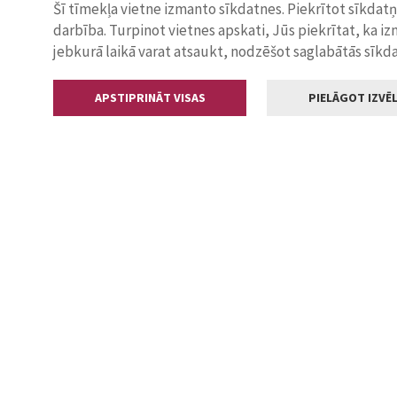
Šī tīmekļa vietne izmanto sīkdatnes. Piekrītot sīkdat
darbība. Turpinot vietnes apskati, Jūs piekrītat, ka i
jebkurā laikā varat atsaukt, nodzēšot saglabātās sīkd
APSTIPRINĀT VISAS
PIELĀGOT IZVĒL
Kontakti
Jelgavas valstp
Lielā iela 11
+371 630055
pasts@jelga