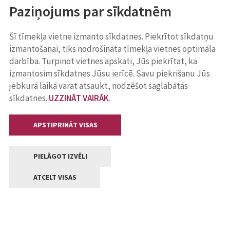
Paziņojums par sīkdatnēm
Šī tīmekļa vietne izmanto sīkdatnes. Piekrītot sīkdatņu
izmantošanai, tiks nodrošināta tīmekļa vietnes optimāla
darbība. Turpinot vietnes apskati, Jūs piekrītat, ka
izmantosim sīkdatnes Jūsu ierīcē. Savu piekrišanu Jūs
jebkurā laikā varat atsaukt, nodzēšot saglabātās
sīkdatnes.
UZZINĀT VAIRĀK
.
APSTIPRINĀT VISAS
PIELĀGOT IZVĒLI
ATCELT VISAS