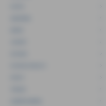
PILSĒTA
SABIEDRĪBA
ĢIMENE
JAUNIEŠI
SATIKSME
SOCIĀLAIS ATBALSTS
SPORTS
TŪRISMS
UZŅĒMĒJDARBĪBA