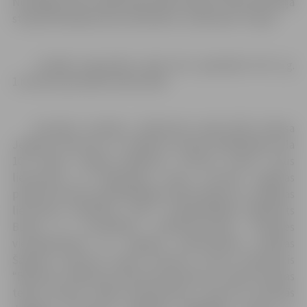
Norvēģijā, kā arī mākslinieka darbi iekļauti zelta kolekcijā
starptautiskajā konkursā Exhlibris „Gubernija“ Šauļos.
Izstādē eksponētie darbi būs apskatāmi līdz š.g.
1.martam pārvaldes darba laikā.
Savukārt sestdien, 16.februārī plkst.13:00 Ģ.Eliasa
Jelgavas Vēstures un mākslas muzejā (Akadēmijas iela
10) notiks svinīgs pasākums “Lietuva mana”. Visus
lietuviešus un klātesošos viesus uzrunās Jelgavas
pilsētas domes priekšsēdētājs Andris Rāviņš un Jelgavas
lietuviešu biedrības „Vītis” priekšsēdētājs Aļģimants
Burba. Ar muzikāliem priekšnesumiem uzstāsies
viesmākslinieki no Jelgavas sadraudzības pilsētas
Šauļiem (Lietuva) Šauļu kultūras centra kamerkoris
“Bičiuliai” māksl.vad. Rita Daunkantaite un Šauļu Drāmas
teātra aktieris Vladas Baranauskas, koncertu kuplinās