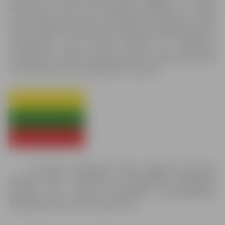
lietuviešiem, kad tiek organizēti pasākumi un kopā
aicināti kopienas ļaudis, lai simboliski pateiktos visiem
tiem cilvēkiem, kas bija tik drosmīgi un pašaizliedzīgi, lai
nostiprinātu savas zemes brīvību un atjaunotu
valstiskumu. Valsts dzimšanas diena ir svētki visai tautai
un tautiešiem, lai kur pasaulē tie atrastos.
Par godu neatkarības dienai Jelgavas lietuviešu
biedrība “Vītis” sadarbībā ar Sabiedrības integrācijas
pārvaldi rīko Lietuvas Republikas proklamēšanas
101.gadadienai veltītus pasākumus: