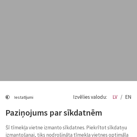
Izvēlies valodu:
LV
EN
Iestatījumi
Paziņojums par sīkdatnēm
Šī tīmekļa vietne izmanto sīkdatnes. Piekrītot sīkdatņu
izmantošanai, tiks nodrošināta tīmekļa vietnes optimāla