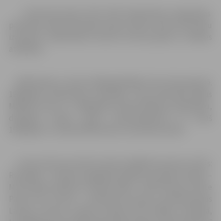
11.februārī plkst.17:00 JPPA Sabiedrības integrācijas
pārvaldes zālē (Skolotāju iela8, 3.stāvs) notiks lietuviešu
izcelsmes mākslinieka Laimuta Šiurnas gleznu izstādes
atklāšana.
Mākslinieks ir dzimis 1963.gadā Rīgā, lietuviešu ģimenē.
1982.gadā mākslinieks absolvējis Jaņa Rozentāla Rīgas
Mākslas skolu un 1995.gadā Latvijas Mākslas akadēmiju,
darbojies Induļa Zariņa meistardarbnīcā un kopš
1995.gada ir Latvijas Mākslinieku savienības biedrs.
Laimuta Šiurnas darbi atrodas dažādās pasaules valstīs:
Rumānijā – Prahovas apgabala mākslas muzejā, Krievijā –
M.A.Vrubeļa mākslas muzejā; Itālijā – MAPP Museo d’Arte
Paolo Pini, Lietuvā – Gubernija muzejā, privātkolekcijās
Latvijā, Lietuvā, Izraēlā, Krievijā, ASV, Dānijā, Zviedrijā,