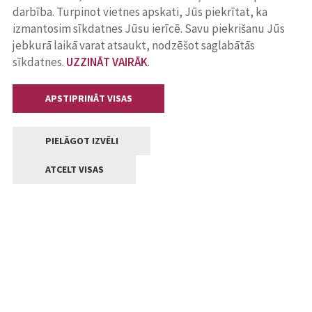
darbība. Turpinot vietnes apskati, Jūs piekrītat, ka
izmantosim sīkdatnes Jūsu ierīcē. Savu piekrišanu Jūs
jebkurā laikā varat atsaukt, nodzēšot saglabātās
sīkdatnes.
UZZINĀT VAIRĀK
.
APSTIPRINĀT VISAS
PIELĀGOT IZVĒLI
ATCELT VISAS
Kontakti