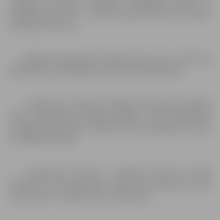
Jelgavas lietuviešu biedrības ilggadējie draugi un
sadarbības partneri – folkloras kopa „Dimzēns” kopā ar
vadītāju Veltu Leju.
Pasākuma organizatori laipni aicina visus uz Lietuvas
Republikas proklamēšanai veltītiem pasākumiem.
Pasākumus organizē Jelgavas lietuviešu biedrība
“Vītis” sadarbībā ar Jelgavas pilsētu, JPPA Sabiedrības
integrācijas pārvalde un Ģederta Eliasa Jelgavas Vēstures
un mākslas muzeju.
Organizatori informē – pasākuma laikā var notikt
filmēšana un fotografēšana. Uzņemtais materiāls var tikt
reproducēts un izplatīts bez ierobežojuma.