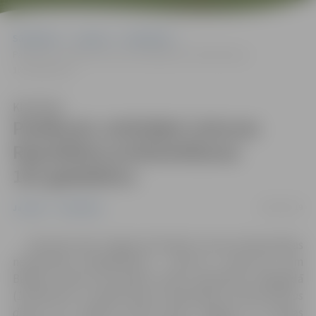
Sākumlapa
Jaunumi
Sabiedrība
Pasākumi, atzīmējot Lietuvas Republikas proklamēšanas
101.gadadienu
Klausīties
Pasākumi, atzīmējot Lietuvas
Republikas proklamēšanas
101.gadadienu
08/02/2019
Jaunumi
Sabiedrība
Februāra vidū Jelgavā atzīmēsim Lietuvas Republikas
neatkarības 101.gadadienu. Lietuva ir pirmā no trim
Baltijas valstīm, kas ieguva Valsts neatkarību 1918.gadā
(
16.februāris ir oficiālā Lietuvas Republikas proklamēšanas
diena
). Šī ir gaidīta svētku diena Jelgavas un Latvijas