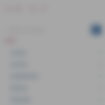
Drukāt
Dalīties
ZIŅAS
JAUNUMI
IZGLĪTĪBA
NODARBINĀTĪBA
PASĀKUMI
PAŠVALDĪBA