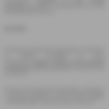
interesentiem
“Mājaslapas un bloga izstrādes
tehnoloģijas un procesi;”
. Konsultāciju laiki pl. 15.00-
15.40; 16.00-16.40; 17.00-17.40.
28. martā
Praktiska seminārnodarbība mājražotājiem, amatniekiem
un mazajiem uzņēmējiem un citiem
interesentiem
“Digitālās reklāmas izveide izmantojot
brīvpieejamās tiešsaistes programmas”
Nodarbību laiks
pl. 10:00-11:30.
Praktiska seminārnodarbība mājražotājiem, amatniekiem
un mazajiem uzņēmējiem un citiem interesenti
“Google!
– vai Tu mani redzi?”
Nodarbību laiks pl. 15:00-16:30