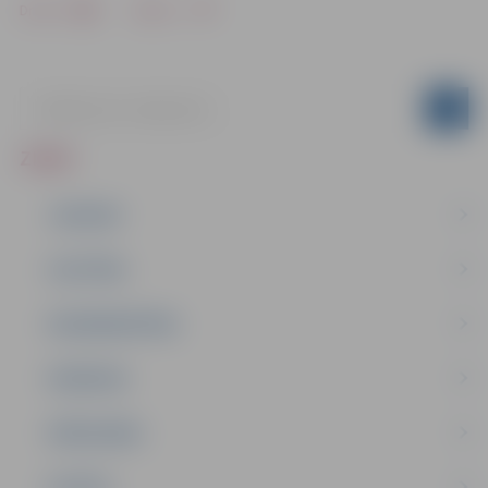
Drukāt
Dalīties
ZIŅAS
JAUNUMI
IZGLĪTĪBA
NODARBINĀTĪBA
PASĀKUMI
PAŠVALDĪBA
PILSĒTA