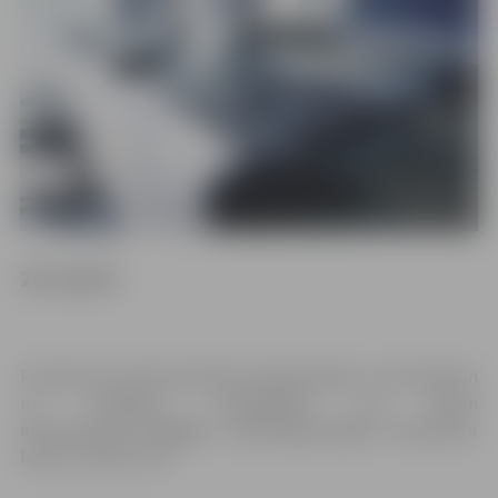
26. martā
Praktiska seminārnodarbība mājražotājiem, amatniekiem
un mazajiem uzņēmējiem un citiem
interesentiem
“Google! – vai Tu mani redzi?”
Nodarbību
laiks pl. 10:00-11:30.