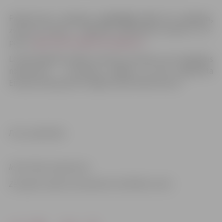
Pasākumiem iespējams
pieteikties līdz 22.
martam
,
zvanot pa tālruni – 63012155, 63012149 vai rakstot uz e-
pastu:
liga.mikelsone@zrkac.jelgava.lv
.
Latvijā Digitālā nedēļa notiek jau desmito reizi (Agrākais
nosaukums – E-prasmju nedēļa). Tā tiek organizēta
Eiropas kampaņas ALL Digital week 2019 ietvaros.
Foto: publicitāte
Informāciju sagatavoja
Zemgales reģiona kompetenču attīstības centrs