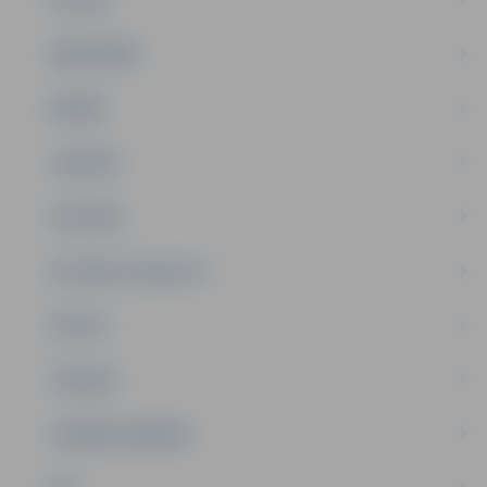
SABIEDRĪBA
ĢIMENE
JAUNIEŠI
SATIKSME
SOCIĀLAIS ATBALSTS
SPORTS
TŪRISMS
UZŅĒMĒJDARBĪBA