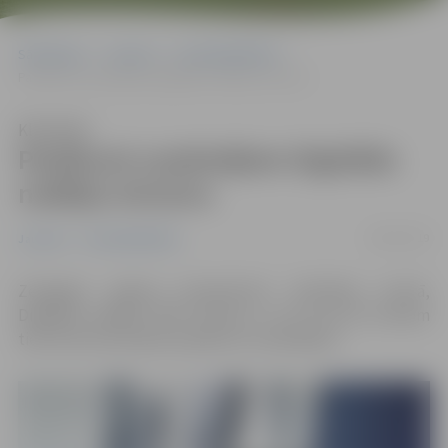
Sākumlapa
Jaunumi
Uzņēmējdarbība
Pasākumi uzņēmējiem Digitālās nedēļas ietvaros
Klausīties
Pasākumi uzņēmējiem Digitālās
nedēļas ietvaros
08/03/2019
Jaunumi
Uzņēmējdarbība
Zemgales reģiona kompetenču attīstības centrā,
Digitālās nedēļas 2019. ietvaros, no 26. līdz 28. martam
tiek rīkoti bezmaksas pasākumi uzņēmējiem.