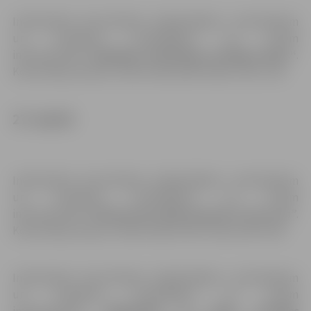
Individuālas konsultācijas mājražotājiem, amatniekiem
un mazajiem uzņēmējiem un citiem
interesentiem
“
Digitālais mārketings sociālajos tīklos
“
.
Konsultāciju laiki pl. 15.00-15.40; 16.00-16.40; 17.00-17.40.
27. martā
Individuālas konsultācijas mājražotājiem, amatniekiem
un mazajiem uzņēmējiem un citiem
interesentiem
“Pārdod savu ideju pasaulei ar Etsy.com”
.
Konsultāciju laiki pl. 10.00-10.40; 11.00-11.40; 12.00-12.40.
Individuālas konsultācijas mājražotājiem, amatniekiem
un mazajiem uzņēmējiem un citiem