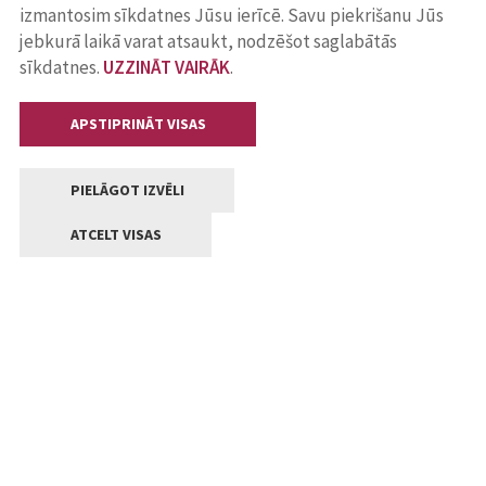
izmantosim sīkdatnes Jūsu ierīcē. Savu piekrišanu Jūs
jebkurā laikā varat atsaukt, nodzēšot saglabātās
sīkdatnes.
UZZINĀT VAIRĀK
.
APSTIPRINĀT VISAS
PIELĀGOT IZVĒLI
ATCELT VISAS
Kontakti
Jelgavas valstpilsētas pašvaldība