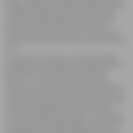
Bulgārijas, Nīderlandes, Kanādas, Norvēģijas un Francijas.
Festivālā būs apskatāmi ne tikai konkursam tapušie
darbi, bet arī papildu dažādi ledus mākslas objekti,
piemēram, ledus bārs, demo skulptūras un foto
skulptūras. Kopumā konkursa darbu un papildu ledus
skulptūru veidošanai tiks izlietotas vairāk nekā 70 tonnas
ledus.
Arī šogad plānota vērienīga un daudzpusīga izklaides
programma. Festivāla atklāšanas ceremonijā pasākuma
apmeklētājiem būs iespēja redzēt 700 pasaules
brīnumus – tos uz skatuves uzburs deju studija
“Benefice”, tautas deju ansamblis “Diždancis”, bērnu un
jauniešu deju kolektīvs “Vēja zirdziņš”, koris “Mītava” un
citi kolektīvi. Tāpat pirmajā festivāla vakarā būs skatāms
bundzinieka no Jelgavas Gundara Lintiņa jubilejas
koncerts “Draugi! Man šodien dzimene”, kurā uzstāsies
arī mūziķi un tautā iemīļoti dziedātāji, ar kuriem jubilārs
ir sadarbojies savas muzikālās karjeras laikā. Visas trīs