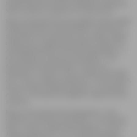
festivāla dienas būs skulptūru spīdēšana un uguņošana.
Sīkāk ar pasākumu programmu var
iepazīties šeit
.
Biļetes iepriekšpārdošanā varēs iegādāties lētāk. Dažādas
atlaides piemērotas ne tikai skolēniem, studentiem un
pensionāriem, bet arī ģimenēm, kā arī uzrādot Jelgavas
skolēna karti un Jelgavas iedzīvotāja karti. Biļešu cena
iepriekšpārdošanā līdz 4. februārim: pieaugušajiem – 4
eiro; skolēniem, studentiem, pensionāriem – 2 eiro;
ģimenes biļete (divi pieaugušie + divi bērni vai
pieaugušais + trīs bērni) – 6 eiro; ar Jelgavas iedzīvotāja
karti – 2 eiro; ar Jelgavas skolēna karti – 1 eiro; ar kuponu,
kas būs atrodams “Jelgavas Vēstneša” 21. un 28. janvāra
numurā – 2 eiro. Biļetes var iegādāties Jelgavas kultūras
nama kasē.
Biļešu cena festivāla dienās: pieaugušajiem – 5 eiro;
skolēniem, studentiem, pensionāriem – 3 eiro; ģimenes
biļete – 10 eiro; ar Jelgavas iedzīvotāja karti – 3 eiro; ar
Jelgavas skolēna karti – 2 eiro. Festivāla laikā biļetes