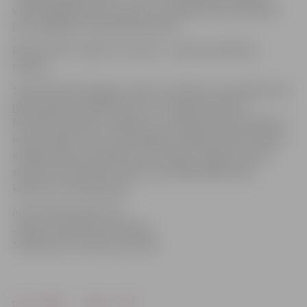
varēs iegādāties Pasta salā un norēķināties par biļetēm
būs iespējams tikai skaidrā naudā.
Bērniem līdz 7 gadu vecumam – ieeja festivālā bez
maksas.
Starptautiskā Sniega un ledus skulptūru asociācija katru
gadu apkopo lielākos ledus un sniega skulptūru
festivālus pasaulē. Jelgavas un Latvijas vārds jau ilgstoši
ieņem stabilu vietu starp tādām vadošām valstīm ledus
mākslā kā Ķīna, Kanāda, ASV, Krievija. Jelgavas Ledus
skulptūru festivāls ir kļuvis par lielāko šāda veida
konkursu Ziemeļeiropā.
Informācija sagatavota
Jelgavas pilsētas pašvaldības
Sabiedrisko attiecību pārvaldē
Drukāt
Dalīties