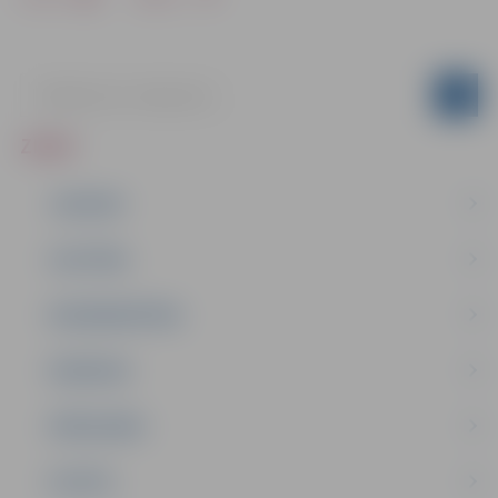
ZIŅAS
JAUNUMI
IZGLĪTĪBA
NODARBINĀTĪBA
PASĀKUMI
PAŠVALDĪBA
PILSĒTA