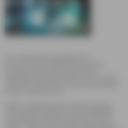
Foto: Jelgavas pilsētas pašvaldības arhīvs
No 5. līdz 7. februārim Jelgavā, Pasta salā, notiks
18.Starptautiskais Ledus skulptūru festivāls.
Apmeklētāji varēs aplūkot skulptūras, ko būs veidojuši
mākslinieki no desmit valstīm. Skulptūras tiks veidotas
par tēmu “Pasaules brīnumi”.
Dalībai festivālā žūrijas komisija atlasījusi 30 pasaulē
atzītus, populārus tēlniekus, kuri guvuši godalgotas
vietas dažādos starptautiskos konkursos, no desmit
valstīm – Latvijas, Lietuvas, Krievijas, Polijas, Igaunijas,