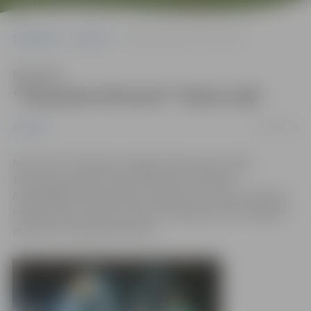
Sākumlapa
Jaunumi
“Pasaules brīnumi” Pasta salā
Klausīties
“Pasaules brīnumi” Pasta salā
18/01/2016
Jaunumi
No 5. līdz 7. februārim Jelgavā, Pasta salā, notiks
18.Starptautiskais Ledus skulptūru festivāls.
Apmeklētāji varēs aplūkot skulptūras, ko būs veidojuši
mākslinieki no desmit valstīm. Skulptūras tiks veidotas
par tēmu “Pasaules brīnumi”.