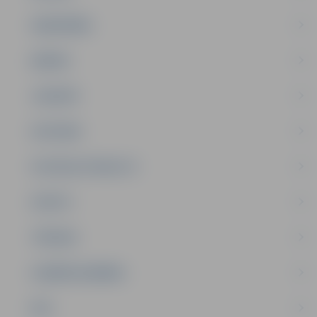
SABIEDRĪBA
ĢIMENE
JAUNIEŠI
SATIKSME
SOCIĀLAIS ATBALSTS
SPORTS
TŪRISMS
UZŅĒMĒJDARBĪBA
NVO