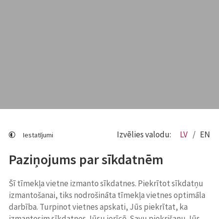
Izvēlies valodu:
LV
EN
Iestatījumi
Paziņojums par sīkdatnēm
Šī tīmekļa vietne izmanto sīkdatnes. Piekrītot sīkdatņu
izmantošanai, tiks nodrošināta tīmekļa vietnes optimāla
darbība. Turpinot vietnes apskati, Jūs piekrītat, ka
izmantosim sīkdatnes Jūsu ierīcē. Savu piekrišanu Jūs