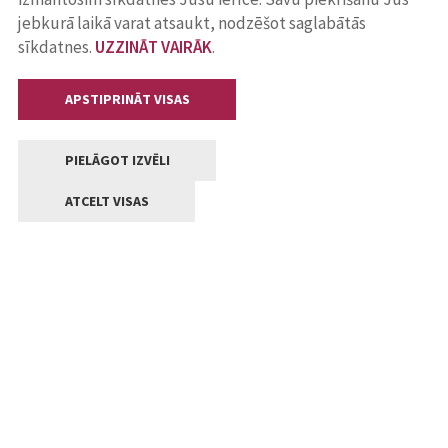
jebkurā laikā varat atsaukt, nodzēšot saglabātās
sīkdatnes.
UZZINĀT VAIRĀK
.
APSTIPRINĀT VISAS
PIELĀGOT IZVĒLI
ATCELT VISAS
Kontakti
Jelgavas valstpilsētas pašvaldība