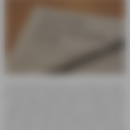
“Atzīmes diktātā netiks liktas, un to ikviens var rakstīt,
gan norādot savu vārdu, gan anonīmi, jo iniciatīvas mērķis
ir sniegt iespēju ikvienam novērtēt zināšanas latviešu
valodas pareizrakstībā. Interesenti, kuri uzdevumu būs
pildījuši tiešsaistē, kļūdu labojumu varēs apskatīt savā e-
pastā aptuveni mēnesi pēc pasākuma. Diktora lomu,
lasot diktātu Rīgā, Gaismas pilī, šogad uzņēmusies