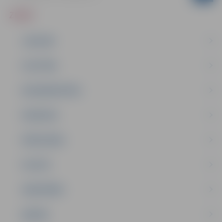
ZIŅAS
JAUNUMI
IZGLĪTĪBA
NODARBINĀTĪBA
PASĀKUMI
PAŠVALDĪBA
PILSĒTA
SABIEDRĪBA
ĢIMENE