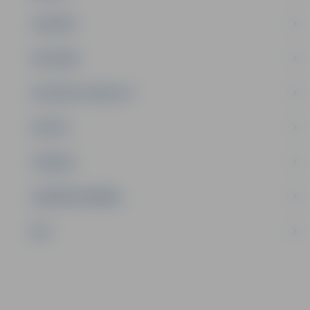
JAUNIEŠI
SATIKSME
SOCIĀLAIS ATBALSTS
SPORTS
TŪRISMS
UZŅĒMĒJDARBĪBA
NVO