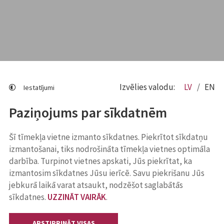
Izvēlies valodu:
LV
EN
Iestatījumi
Paziņojums par sīkdatnēm
Šī tīmekļa vietne izmanto sīkdatnes. Piekrītot sīkdatņu
izmantošanai, tiks nodrošināta tīmekļa vietnes optimāla
darbība. Turpinot vietnes apskati, Jūs piekrītat, ka
izmantosim sīkdatnes Jūsu ierīcē. Savu piekrišanu Jūs
jebkurā laikā varat atsaukt, nodzēšot saglabātās
sīkdatnes.
UZZINĀT VAIRĀK
.
APSTIPRINĀT VISAS