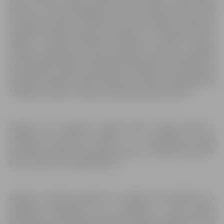
aktrise un runas pedagoģe Zane Daudziņa. Aptuveni 300
vārdu garo tekstu “Pasaka par vārdu tapšanu” īpaši šim
nolūkam radījis dzejnieks, publicists un tulkotājs Ilmārs
Šlāpins. Savukārt diktāta atbilstību latviešu valodas
normām pārbaudīja un apstiprināja Latvijas Universitātes
Humanitāro zinātņu fakultātes Latvistikas un baltistikas
nodaļas profesore Andra Kalnača,” informē nodibinājuma
“Pasaules valoda” valdes loceklis Raimonds Grants.
Diktāts tiks translēts tiešajā ēterā Latvijas Radio 1
raidījumā “Kultūras Rondo”, un interesenti varēs
pierakstīt diktātu, klausoties radio, lai vēlāk salīdzinātu
savu veikumu ar oriģināltekstu.
Labāko rezultātu ieguvēji arī šogad tiks apbalvoti ar
vērtīgām grāmatām no uzņēmuma “Jāņa Rozes
grāmatnīca”. 2019. gadā diktātu latviešu valodā klātienē