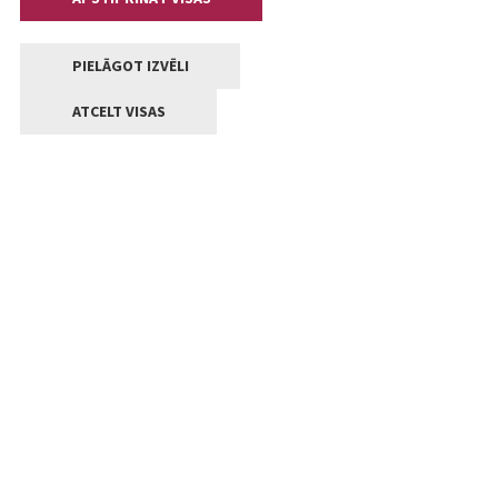
PIELĀGOT IZVĒLI
ATCELT VISAS
Kontakti
Jelgavas valstpilsētas pašvaldība
Lielā iela 11, Jelgava, LV-3001
+371 63005522
pasts@jelgava.lv