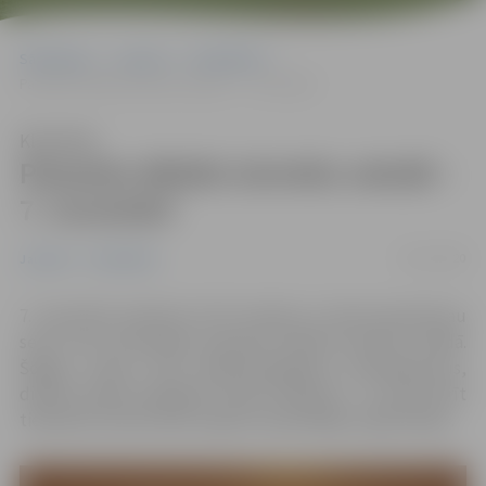
Sākumlapa
Jaunumi
Sabiedrība
Pasaules diktāts latviešu valodā – 7. novembrī
Klausīties
Pasaules diktāts latviešu valodā –
7. novembrī
02/11/2020
Jaunumi
Sabiedrība
7. novembrī pulksten 12.15 Latvijā un citviet pasaulē jau
sesto reizi norisināsies pasaules diktāts latviešu valodā.
Šogad, ņemot vērā epidemioloģiskos ierobežojumus,
diktātu nebūs iespējams rakstīt klātienē – to varēs darīt
tiešsaistē vietnē raksti.org bez iepriekšējas reģistrācijas.