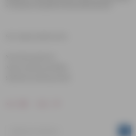
un tiešsaistē visā pasaulē rakstīja 2042 dalībnieki.
Foto: Jelgavas pilsētas arhīvs
Informācija sagatavota
Jelgavas pilsētas pašvaldības
Sabiedrisko attiecību pārvaldē
Drukāt
Dalīties