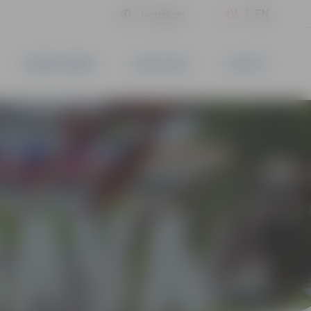
LV
EN
Iestatījumi
UZŅĒMĒJDARBĪBA
PAKALPOJUMI
KONTAKTI