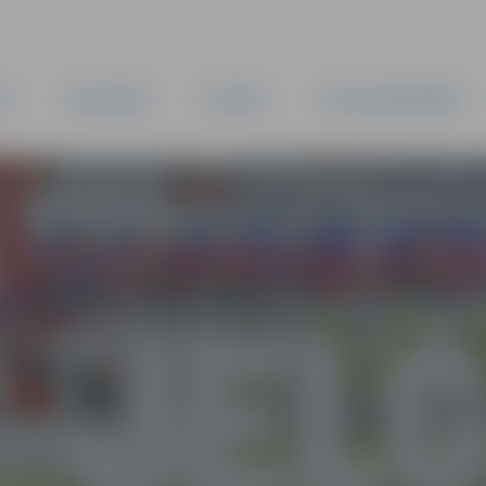
TA
PAŠVALDĪBA
IESTĀDES
KAPITĀLSABIEDRĪBAS