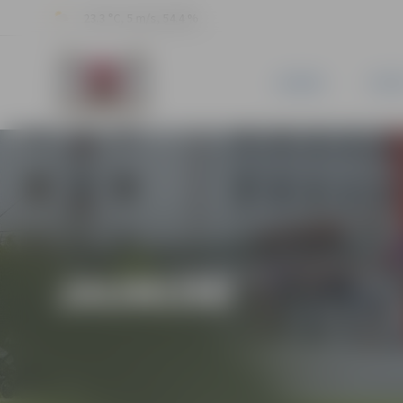
23.3 °C, 5 m/s, 54.4 %
JAUNUMI
PILSĒ
JAUNUMI