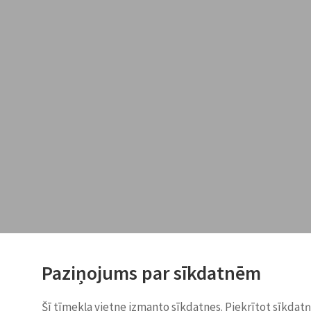
Paziņojums par sīkdatnēm
Šī tīmekļa vietne izmanto sīkdatnes. Piekrītot sīkdat