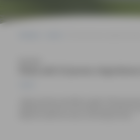
Sākumlapa
Jaunumi
Pasta salā 15 jaunas vingrošanas iekār
Klausīties
Pasta salā 15 jaunas vingrošanas
Jaunumi
Jelgavas pilsētas pašvaldības iestāde “Pilsētsaimniecīb
vingrošanas laukums, kurā uzstādītas piecpadsmit jaun
Objektā uzstādīti divi soliņi un informācijas stends.