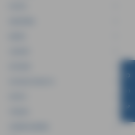
PILSĒTA
SABIEDRĪBA
ĢIMENE
JAUNIEŠI
SATIKSME
SOCIĀLAIS ATBALSTS
SPORTS
TŪRISMS
UZŅĒMĒJDARBĪBA