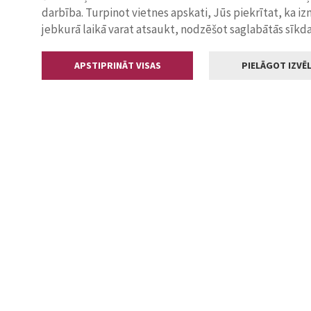
darbība. Turpinot vietnes apskati, Jūs piekrītat, ka i
jebkurā laikā varat atsaukt, nodzēšot saglabātās sīkd
APSTIPRINĀT VISAS
PIELĀGOT IZVĒL
Kontakti
Jelgavas valstp
Lielā iela 11
+371 630055
pasts@jelga