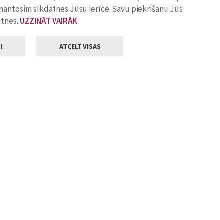
zmantosim sīkdatnes Jūsu ierīcē. Savu piekrišanu Jūs
atnes.
UZZINĀT VAIRĀK
.
I
ATCELT VISAS
Klientu apkalpošana
ilsētas pašvaldība
Darba laiks
, Jelgava, LV-3001
Pirmdienās
8.00 - 18.00
Otrdienās
8.00 - 17.00
22
Trešdienās
8.00 - 17.00
va.lv
Ceturtdienās
8.00 - 17.00
Piektdienās
8.00 - 14.30