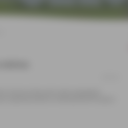
tas
 iekārtas
20/08/2018
a” informē, ka Pasta salā ir atvērts paplašinātais
as vingrošanas iekārtas un ieklāts gumijas flīžu segums.