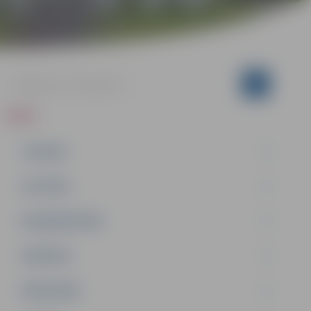
ZIŅAS
JAUNUMI
IZGLĪTĪBA
NODARBINĀTĪBA
PASĀKUMI
PAŠVALDĪBA