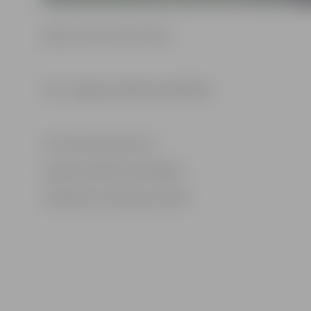
Darbus veica SIA “Fixman”.
Foto: Jelgavas pilsētas pašvaldība
Informācija sagatavota
Jelgavas pilsētas pašvaldības
Sabiedrisko attiecību pārvaldē