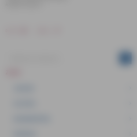
iestādē “Kultūra”
Drukāt
Dalīties
ZIŅAS
JAUNUMI
IZGLĪTĪBA
NODARBINĀTĪBA
PASĀKUMI