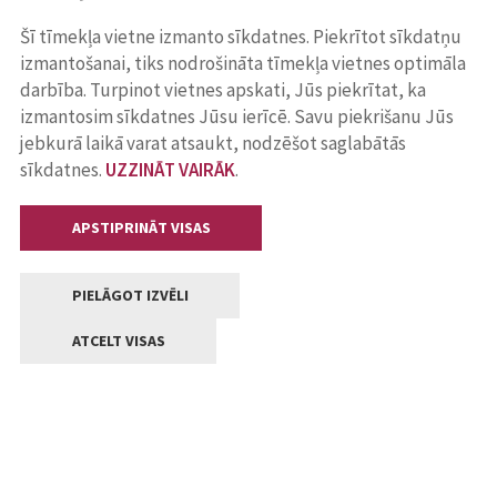
Šī tīmekļa vietne izmanto sīkdatnes. Piekrītot sīkdatņu
izmantošanai, tiks nodrošināta tīmekļa vietnes optimāla
darbība. Turpinot vietnes apskati, Jūs piekrītat, ka
izmantosim sīkdatnes Jūsu ierīcē. Savu piekrišanu Jūs
jebkurā laikā varat atsaukt, nodzēšot saglabātās
sīkdatnes.
UZZINĀT VAIRĀK
.
APSTIPRINĀT VISAS
PIELĀGOT IZVĒLI
ATCELT VISAS