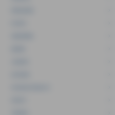
PAŠVALDĪBA
PILSĒTA
SABIEDRĪBA
ĢIMENE
JAUNIEŠI
SATIKSME
SOCIĀLAIS ATBALSTS
SPORTS
TŪRISMS