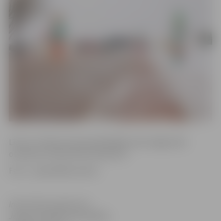
Līdz ar to Pasta sala apmeklētājiem būs slēgta līdz
otrdienai 27.februārim (ieskaitot).
Foto – pašvaldības arhīvs.
Informācija sagatavota
Jelgavas pilsētas pašvaldības