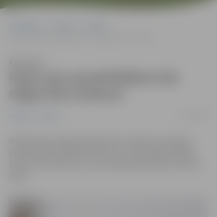
Sākumlapa
Jaunumi
Pilsēta
Pasta sala apmeklētājiem būs slēgta līdz otrdienai
Klausīties
Pasta sala apmeklētājiem būs
slēgta līdz otrdienai
26/02/2018
Jaunumi
Pilsēta
Noslēdzoties pagarinātajai ledus skulptūru apskatei,
Pasta salā tiek nojauktas teltis, kurās atradās mākslas
darbi, kā arī veikti citi ar teritorijas sakārtošanu saistītie
darbi.