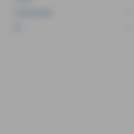
UZŅĒMĒJDARBĪBA
NVO