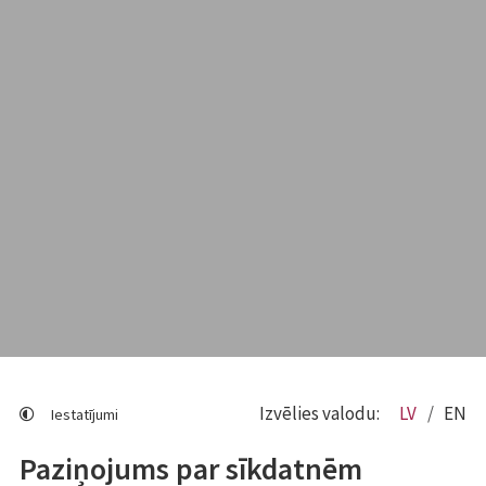
Izvēlies valodu:
LV
EN
Iestatījumi
Paziņojums par sīkdatnēm