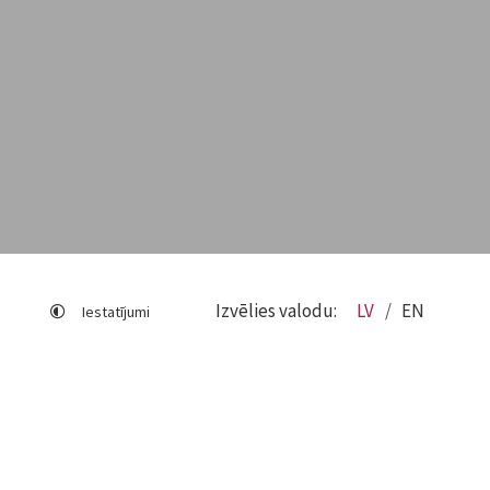
Izvēlies valodu:
LV
EN
Iestatījumi