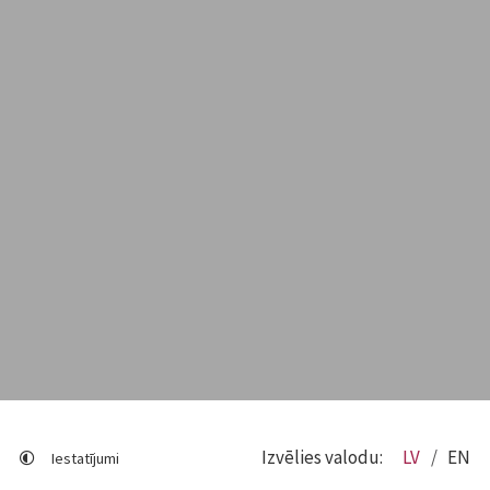
Izvēlies valodu:
LV
EN
Iestatījumi