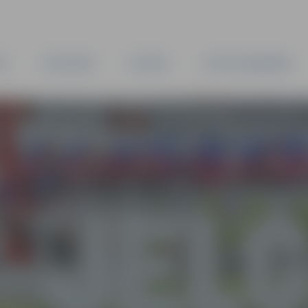
TA
PAŠVALDĪBA
IESTĀDES
KAPITĀLSABIEDRĪBAS