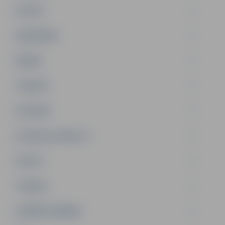
PILSĒTA
SABIEDRĪBA
ĢIMENE
JAUNIEŠI
SATIKSME
SOCIĀLAIS ATBALSTS
SPORTS
TŪRISMS
UZŅĒMĒJDARBĪBA