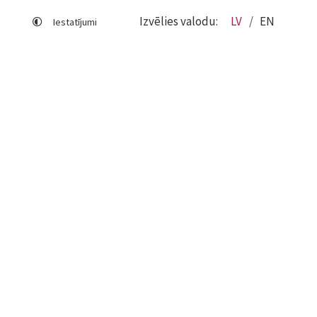
Izvēlies valodu:
LV
EN
Iestatījumi
Lapas karte
Viegli lasīt
Sociālo mediju lietošana
Sīkdatņu izmantošana