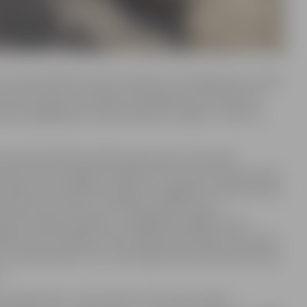
jau tradicionāli būs demo skulptūra, kas šogad taps no 500
etrus plata. Lai realizētu vērienīgo ieceri, darbu pie
nieki, ikgadējie festivāla dalībnieki Jelgavā – Kārlis un
kulptūrā tēlnieki atklās pūķa stāstu. Kā norāda
 daudzu tautu pasakās. Piemēram, Austrumu kultūrās pūķi
 pasakās tie visbiežāk ir dārgumu sargātāji un mēdz būt pat
caurduramas zvīņas, var būt gan spārnoti, gan
pveltīti ar īpašu gudrību un maģiskām spējām. Šoreiz
rāļu Grimmu pasaka “Četri brāļi amata pratēji”, kas stāsta
z vientuļas salas. Taču meistarīgie brāļi, darbojoties kopā
u.
pasaku tēli – trīs siventiņi. Ar šo varoņu stāstu