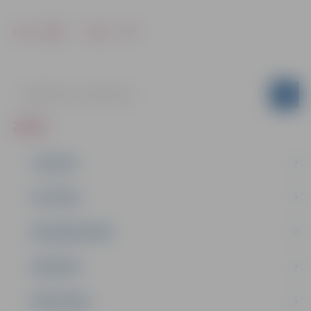
Drukāt
Dalīties
ZIŅAS
JAUNUMI
IZGLĪTĪBA
NODARBINĀTĪBA
PASĀKUMI
PAŠVALDĪBA