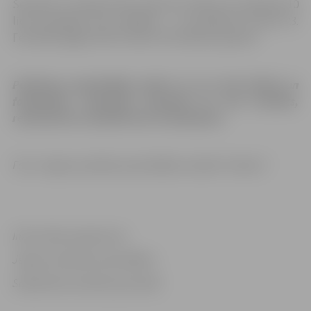
Sestdien, 9. jūnijā, Pasta sala būs atvērta no pulksten 10
līdz pusnaktij, bet svētdien – no pulksten 10 līdz 23.
Festivāls šogad veltīts tēmai “Dzīvnieku pasaule”.
Pasākuma apmeklētājs piekrīt, ka var tikt filmēts un
fotografēts. Uzņemtais materiāls var tikt translēts,
reproducēts un izplatīts bez ierobežojuma.
Foto: Jelgavas pilsētas pašvaldības iestāde “Kultūra”
Informācija sagatavota
Jelgavas pilsētas pašvaldības
Sabiedrisko attiecību pārvaldē