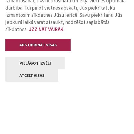
izmantošanai, tiks nodrošināta tīmekļa vietnes optimāla
darbība. Turpinot vietnes apskati, Jūs piekrītat, ka
izmantosim sīkdatnes Jūsu ierīcē. Savu piekrišanu Jūs
jebkurā laikā varat atsaukt, nodzēšot saglabātās
sīkdatnes.
UZZINĀT VAIRĀK
.
APSTIPRINĀT VISAS
PIELĀGOT IZVĒLI
ATCELT VISAS
Kontakti