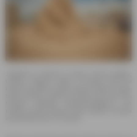
Jāatgādina, ka tēlnieki no Latvijas, Lietuvas, Beļģijas,
Ukrainas, Ungārijas, Čehijas un Krievijas darbu pie
konkursa skulptūru izveides uzsāks jau šodien, 4. jūnijā.
Smilšu skulptūru tapšanas procesam varēs sekot līdzi
tiešsaistē mājaslapā www.festivali.jelgava.lv, bet
novērtēt veikumu klātienē smilšu skulptūru festivāla
apmeklētāji aicināti 9. un 10. jūnijā.