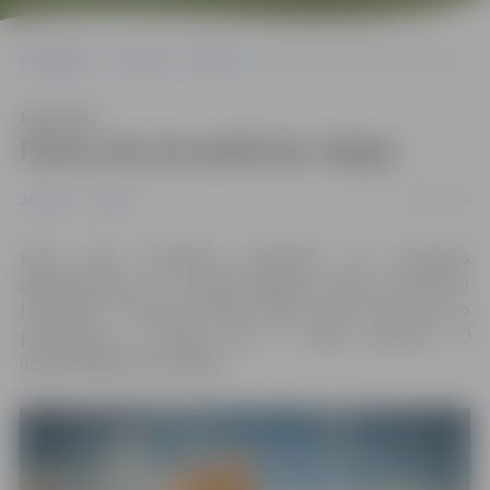
Sākumlapa
Jaunumi
Pilsēta
Pasta sala šonedēļ būs slēgta
Klausīties
Pasta sala šonedēļ būs slēgta
04/06/2018
Jaunumi
Pilsēta
Pasta salā notiekošo būvdarbu un teritorijas
sagatavošanas 12. starptautiskajam smilšu skulptūru
festivālam “Summer Signs 2018” darbu dēļ sala no
pirmdienas, 4. jūnija, līdz 9. jūnija pulksten 10
apmeklētājiem būs slēgta.