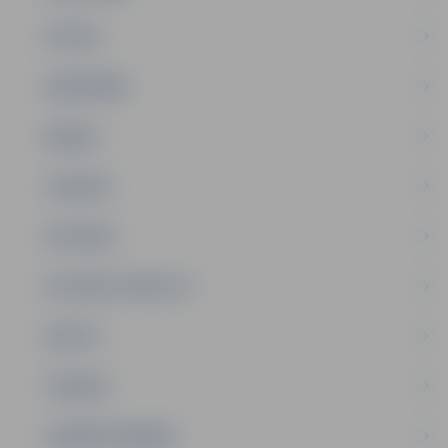
PILSĒTA
SABIEDRĪBA
ĢIMENE
JAUNIEŠI
SATIKSME
SOCIĀLAIS ATBALSTS
SPORTS
TŪRISMS
UZŅĒMĒJDARBĪBA