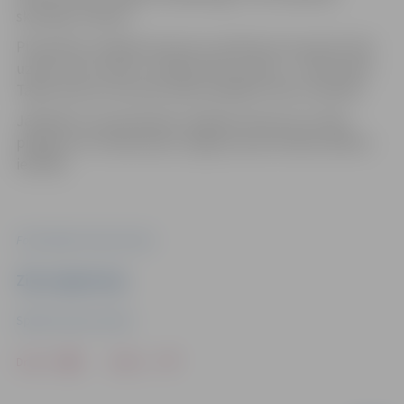
skatītāju tribīnes.
Pludmales volejbola laukumu aprīkojums pavasarī tiek
uzlikts, bet rudenī, noslēdzoties sezonai, – demontēts.
Tāpat laukumi sezonas laikā vairākkārt tiek uzirdināti.
Jāpiebilst, ka pludmales volejbola laukums ar tīklu
pieejams arī stadionā pie Jelgavas sporta halles Mātera
ielā 44a.
Foto: Sporta servisa centrs
Ziņu sagatavoja
Sporta servisa centrs
Drukāt
Dalīties