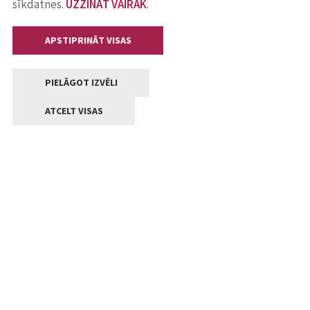
sīkdatnes.
UZZINĀT VAIRĀK
.
APSTIPRINĀT VISAS
PIELĀGOT IZVĒLI
ATCELT VISAS
Kontakti
Jelgavas valstpilsētas pašvaldība
Lielā iela 11, Jelgava, LV-3001