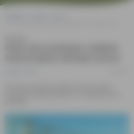
Sākumlapa
Jaunumi
Sports
Pasta salas pludmales volejbola laukumi gatavi aktīvajai sezonai
Klausīties
Pasta salas pludmales volejbola
laukumi gatavi aktīvajai sezonai
08/05/2023
Jaunumi
Sports
Pasta salas pludmales volejbola laukumos uzlikts
pludmales volejbola aprīkojums, un tie gaida sportot
gribētājus.