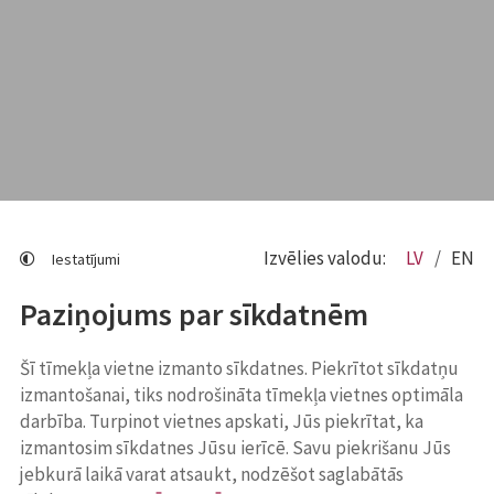
Izvēlies valodu:
LV
EN
Iestatījumi
Paziņojums par sīkdatnēm
Šī tīmekļa vietne izmanto sīkdatnes. Piekrītot sīkdatņu
izmantošanai, tiks nodrošināta tīmekļa vietnes optimāla
darbība. Turpinot vietnes apskati, Jūs piekrītat, ka
izmantosim sīkdatnes Jūsu ierīcē. Savu piekrišanu Jūs
jebkurā laikā varat atsaukt, nodzēšot saglabātās