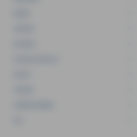
ĢIMENE
JAUNIEŠI
SATIKSME
SOCIĀLAIS ATBALSTS
SPORTS
TŪRISMS
UZŅĒMĒJDARBĪBA
NVO