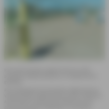
Pasta salas pludmales volejbola laukumos uzlikts
pludmales volejbola aprīkojums, un tie gaida sportot
gribētājus.
Pasta salā pieejami četri pludmales volejbola laukumi.
Viena pludmales volejbola laukuma izmērs ir 16×8 metri.
Ap laukumiem no divām pusēm izbūvēts divus līdz
četrus metrus augsts metāla žogs. Ir arī izvietotas