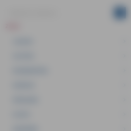
ZIŅAS
JAUNUMI
IZGLĪTĪBA
NODARBINĀTĪBA
PASĀKUMI
PAŠVALDĪBA
PILSĒTA
SABIEDRĪBA