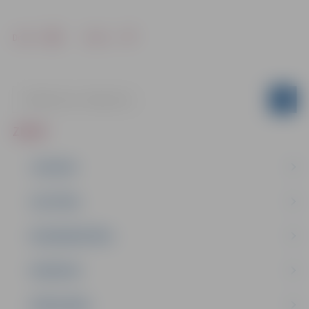
Drukāt
Dalīties
ZIŅAS
JAUNUMI
IZGLĪTĪBA
NODARBINĀTĪBA
PASĀKUMI
PAŠVALDĪBA