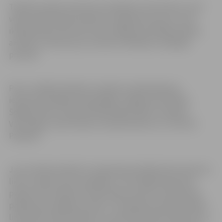
Tēlnieku darba vieta būs norobežota, bet ikviens, kurš
vēlas redzēt koka skulptūru tapšanas procesu un arī
ikdienā sekot līdzi tam, kā no baļķa top mākslas darbs,
aicināts uz Pasta salu, lai vērotu tēlniekus radošajā
procesā.
Piecu izvēlēto tēlnieku rok­rakstu pilsētnieki jau
iepazinuši dažādos iepriekšējos Jelgavas festivālos.
Šogad darbus veidos tēlnieki Māris Gailis, Armands
Vecvanags, Inese Valtere, Donāts Mockus un Tautvils
Paviļonis.
Jau no koka skulptūru simpozija pirmsākumiem akcents
likts uz baltu tautu pasakām, un arī šogad taps pieci
pasaku tēli. D.Mockus iedzīvinās varoņus no lietuviešu
pasakas par brāļiem zirņiem, T.Poviļonis iecerējis attēlot
lietuviešu teikas Pērkonu, savukārt M.Gailis veidos divus