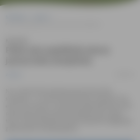
Sākumlapa
Jaunumi
Pasta salu papildinās piecas jaunas koka skulptūras
Klausīties
Pasta salu papildinās piecas
jaunas koka skulptūras
26/09/2021
Jaunumi
No 1. oktobra Pasta salā taps piecas jaunas koka
skulptūras – tur notiks koka skulptūru simpozijs “Otrā
elpa”. Pieci latviešu un lietuviešu mākslinieki koka mūžu
nodzīvojušos bluķus pārvērtīs dažādos baltu pasaku
tēlos, ar koka tēlniecības darbiem papildinot pagājušajā
gadā aizsākto brīvdabas galeriju.