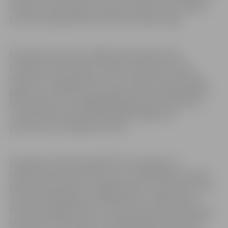
latviešu tautas pasakas “Lapsa un dzērve” personāžus,
bet A.Vecvanags kokā atdzīvinās Kraukļa kungu.
Pasta salas zonā, kur veidojas koka pasaku tēlu
ansamblis, iebetonējot skulptūru pamatnes. Koka
skulptūru simpozijs pirmo reizi notika pirms deviņiem
gadiem. Tad tēlnieki koka pasaku tēlus veidoja pilsētas
bērnudārziem, bet pagājušajā gadā radītie darbi tika
izvietoti Pasta salas dienvidu galā. Šogad tiem
pievienosies arī šā gada veikums.
Simpozija “Otrā elpa” gaitā līdz šim tapušas 27
lielformāta koka skulptūras, kuru lielākā daļa izvietota
pilsētas bērnudārzos, integrējot bērnu rotaļu laukumos.
Savukārt 2018. gadā, atzīmējot Baltu vienības dienu,
Pasta salas galā pie bērnu rotaļu laukuma tika izvietotas
skulptūras “Vēja zirgi”, ko darināja mākslinieki M.Gailis,