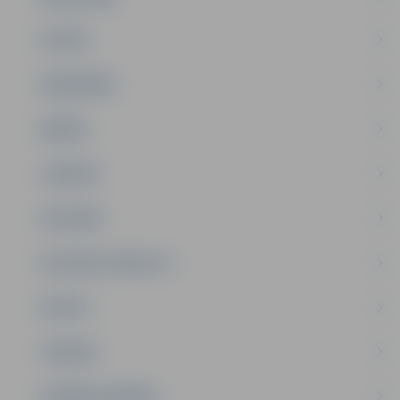
PILSĒTA
SABIEDRĪBA
ĢIMENE
JAUNIEŠI
SATIKSME
SOCIĀLAIS ATBALSTS
SPORTS
TŪRISMS
UZŅĒMĒJDARBĪBA