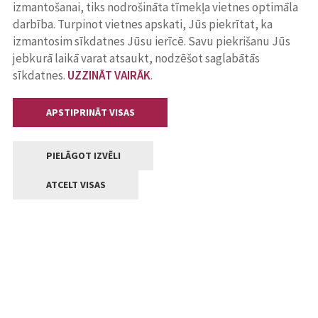
izmantošanai, tiks nodrošināta tīmekļa vietnes optimāla
darbība. Turpinot vietnes apskati, Jūs piekrītat, ka
izmantosim sīkdatnes Jūsu ierīcē. Savu piekrišanu Jūs
jebkurā laikā varat atsaukt, nodzēšot saglabātās
sīkdatnes.
UZZINĀT VAIRĀK
.
APSTIPRINĀT VISAS
PIELĀGOT IZVĒLI
ATCELT VISAS