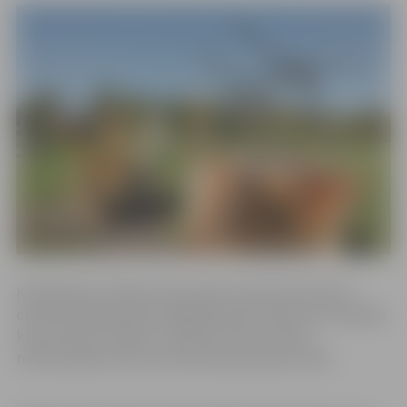
Koktēlnieku darbam ikviens līdzi varēs sekot līdz 11.
oktobrim Pasta salas bruģētajā laukumā pirms brīvdabas
koncertzāles “Mītava”, vērojot, kā savu mūžu
nodzīvojušais koka stumbrs pārtop pasaku tēlos.