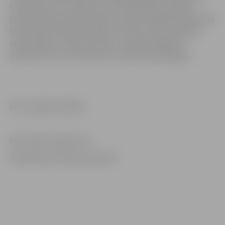
G.Kozlovskis un T.Paviļonis, bet 2019. gadā, Jelgavas
pilsētas 754. dzimšanas dienas svētku nedēļā, Ozolskvērā
tika atklāts tēlnieku M.Gaiļa un G.Kozlovska veidotais
vides objekts “Laika vilciens”, otro elpu piešķirot
dižozolam, kas tur bija audzis vairāk nekā 250 gadu.
Foto: Jelgavas pilsēta
Informācija sagatavota
Sabiedrisko attiecību pārvaldē