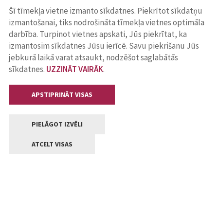
Šī tīmekļa vietne izmanto sīkdatnes. Piekrītot sīkdatņu
izmantošanai, tiks nodrošināta tīmekļa vietnes optimāla
darbība. Turpinot vietnes apskati, Jūs piekrītat, ka
izmantosim sīkdatnes Jūsu ierīcē. Savu piekrišanu Jūs
jebkurā laikā varat atsaukt, nodzēšot saglabātās
sīkdatnes.
UZZINĀT VAIRĀK
.
APSTIPRINĀT VISAS
PIELĀGOT IZVĒLI
ATCELT VISAS