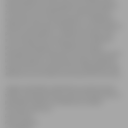
tūkstoši deviņi simti septiņpadsmit lati); 2013. gadā LVL
234 275 (divi simti trīsdesmit četri tūkstoši divi simti
septiņdesmit pieci lati); 2014. gadā LVL 1 210 485(viens
miljons divi simti desmit tūkstoši četri simti astoņdesmit
pieci lati); 2015. gadā LVL 1 144 465 (viens miljons viens
simts četrdesmit četri tūkstoši četri simti sešdesmit
pieci lati); 2016. gadā LVL 1 078 445 (viens miljons
septiņdesmit astoņi tūkstoši četri simti četrdesmit pieci
lati); 2017. gadā LVL 1 012 420 (viens miljons divpadsmit
tūkstoši četri simti divdesmit lati) un 2018. gadā LVL 946
400 (deviņi simti četrdesmit seši tūkstoši četri simti lati).
Jelgavas pašvaldības izpilddirektors Gunārs Kurlovičs
skaidro, ka šie grozījumi ļaus noņemt finansiālo slodzi no
pašvaldības budžeta turpmākajos piecos gados.
Informāciju sagatavoja
Līga Klismeta
Preses sekretāre