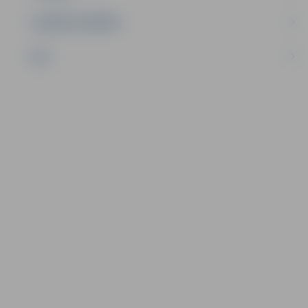
UZŅĒMĒJDARBĪBA
NVO