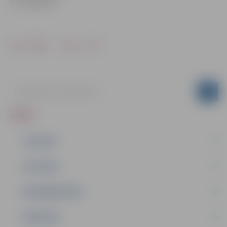
Tel. 63005558
Drukāt
Dalīties
ZIŅAS
JAUNUMI
IZGLĪTĪBA
NODARBINĀTĪBA
PASĀKUMI