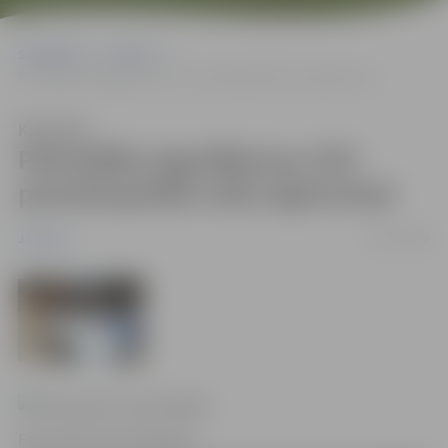
Sākumlapa
Jaunumi
Pašvaldība ieguldījumus ZOC pamatkapitālā veiks ilgtermiņā
Klausīties
Pašvaldība ieguldījumus ZOC
pamatkapitālā veiks ilgtermiņā
30/12/2008
Jaunumi
Foto autors: Ivars Veiliņš