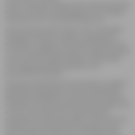
Otrdien, 30.decembrī Jelgavas domes deputāti atbalstīja
lēmumu, kas paredz veikt ieguldījumus SIA „Zemgales
Olimpiskais centrs” pamatkapitālā ilgtermiņā.
Ņemot vērā ekonomisko situāciju valstī un pašvaldībai
izdevīgāku ekonomisko risinājumu, Jelgavas dome
nolēma grozīt Jelgavas domes 26.oktobra 2006. lēmumu
Nr. 16/10 „Par piedalīšanos projektā „Zemgales Olimpiskā
centra multifunkcionālais komplekss”, kas paredzēja
veikt Jelgavas pašvaldībai ieguldījumu ZOC
pamatkapitālā trijos gados.
Šodien pieņemtajā domes lēmumā noteikts, ka Jelgavas
pašvaldība veiks ieguldījumu ZOC pamatkapitālā pēc
šāda grafika: 2009. gadā LVL 232 350 (divi simti trīsdesmit
divi tūkstoši trīs simti piecdesmit lati); 2010. gadā LVL 234
275 (divi simti trīsdesmit četri tūkstoši divi simti
septiņdesmit pieci lati); 2011. gadā LVL 234 275 (divi simti
trīsdesmit četri tūkstoši divi simti septiņdesmit pieci
lati); 2012. gadā LVL 234 917 (divi simti trīsdesmit četri