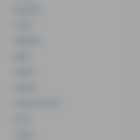
PAŠVALDĪBA
PILSĒTA
SABIEDRĪBA
ĢIMENE
JAUNIEŠI
SATIKSME
SOCIĀLAIS ATBALSTS
SPORTS
TŪRISMS