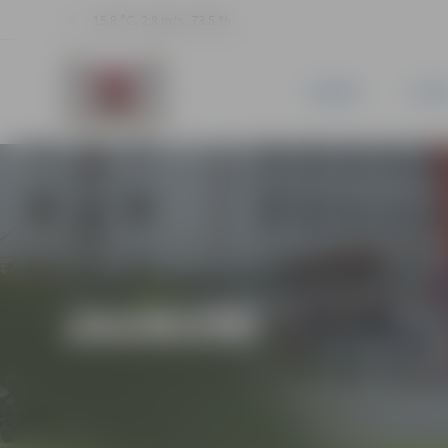
15.8 °C, 2.8 m/s, 73.5 %
JAUNUMI
PILSĒ
JAUNUMI