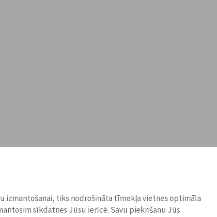
ņu izmantošanai, tiks nodrošināta tīmekļa vietnes optimāla
zmantosim sīkdatnes Jūsu ierīcē. Savu piekrišanu Jūs