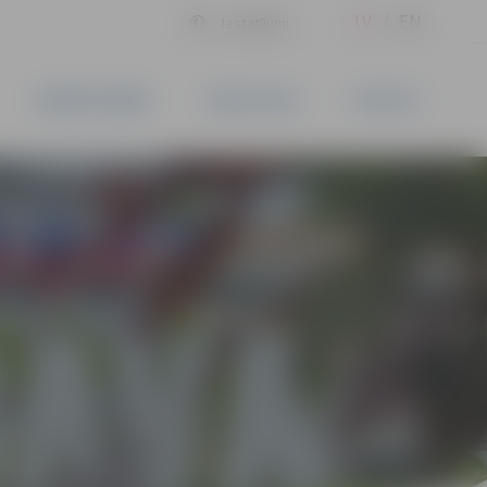
LV
EN
Iestatījumi
UZŅĒMĒJDARBĪBA
PAKALPOJUMI
KONTAKTI