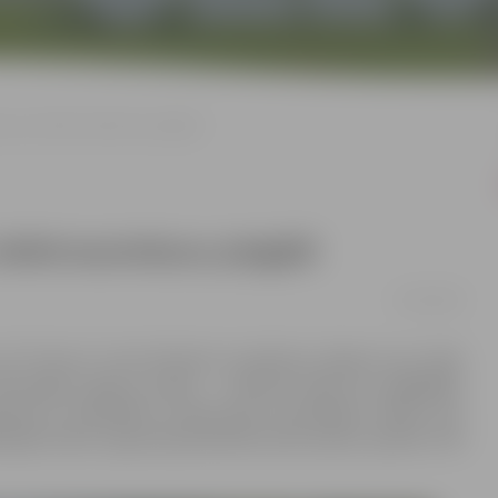
mu par elektroautobusu piegādi
elektroautobusu piegādi
15/01/2020
AS “Ferrus”, kurā informē, ka pārtrauc līgumu par videi
šinājis līguma izpildi – noteiktā laikā nav piegādājis
ziņojumu pašvaldība uzņēmumam piestādījusi rēķinu par
 līgumcenas. Līgumā paredzētās soda naudas apmērs ir 95