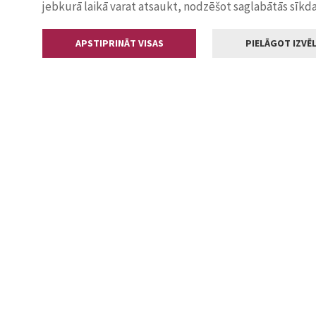
jebkurā laikā varat atsaukt, nodzēšot saglabātās sīkd
APSTIPRINĀT VISAS
PIELĀGOT IZVĒL
Kontakti
Jelgavas valstp
Lielā iela 11
+371 630055
pasts@jelga