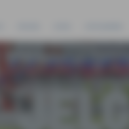
TA
PAŠVALDĪBA
IESTĀDES
KAPITĀLSABIEDRĪBAS