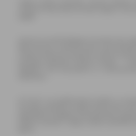
Jelgavas pilsētas pašvaldība, īstenojot Kohēzijas 
transporta infrastruktūras attīstība Jelgavā”, veic
piegādi.
Iepirkuma rezultātā 2018.gada 12.novembrī starp Jelg
līgums par jaunu, rūpnieciski ražotu, videi draudzīg
ar līgumu iepirkumā uzvarējušais uzņēmums kopumā
draudzīgas sabiedriskā transporta vienības – 2 e
2019.gada 4. līdz 15.novembrim un 2 elektroautob
28.februārim.
AS “Ferrus” nav izpildījis līguma saistības un nov
informējot pašvaldību, ka līguma izpildi varētu veikt
pagarināšana un piegādes termiņa pārcelšanu nepieļau
projekta nosacījumi, Jelgavas pilsētas pašvaldība
līgumu.