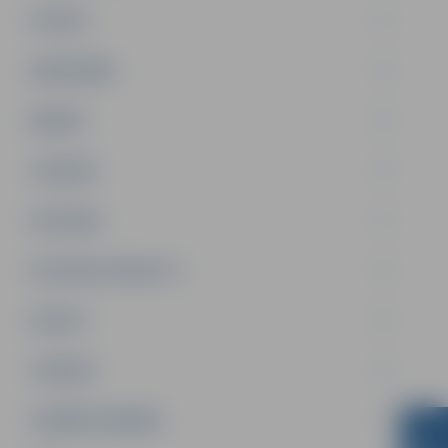
PILSĒTA
SABIEDRĪBA
ĢIMENE
JAUNIEŠI
SATIKSME
SOCIĀLAIS ATBALSTS
SPORTS
TŪRISMS
UZŅĒMĒJDARBĪBA