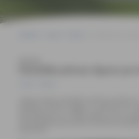
Sākumlapa
Jaunumi
Satiksme
Pašvaldība pārtrauc līgu
Klausīties
Pašvaldība pārtrauc līgumu par 
Jaunumi
Satiksme
Jelgavas pilsētas pašvaldība nosūtījusi paziņojumu 
draudzīgu autobusu piegādi, jo uzņēmums nav nodro
elektroautobusus un uzlādes iekārtas. Līdz ar pa
vienreizējā līgumsoda samaksu 5% apmērā no kopējās
tūkstoši eiro.