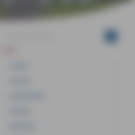
ZIŅAS
JAUNUMI
IZGLĪTĪBA
NODARBINĀTĪBA
PASĀKUMI
PAŠVALDĪBA