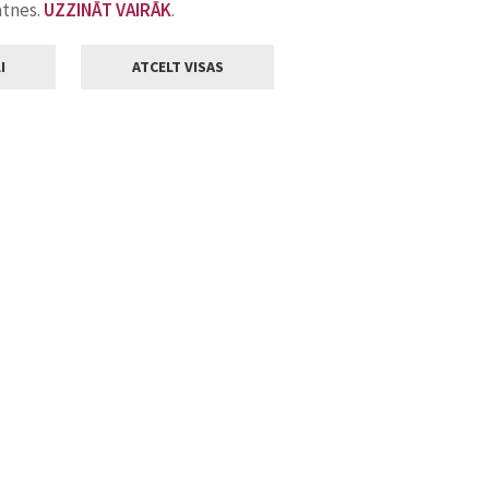
atnes.
UZZINĀT VAIRĀK
.
I
ATCELT VISAS
Klientu apkalpošana
ilsētas pašvaldība
Darba laiks
, Jelgava, LV-3001
Pirmdienās
8.00 - 18.00
Otrdienās
8.00 - 17.00
22
Trešdienās
8.00 - 17.00
va.lv
Ceturtdienās
8.00 - 17.00
Piektdienās
8.00 - 14.30