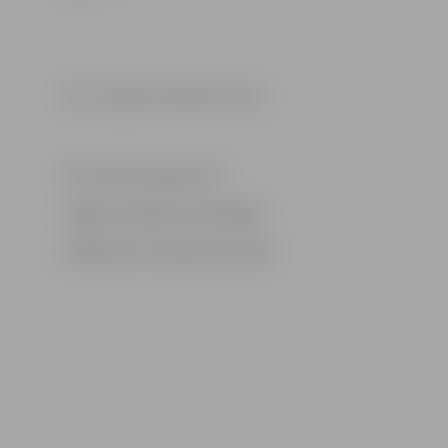
Foto: Jelgavas pilsētas arhīvs
Informācija sagatavota
Jelgavas pilsētas pašvaldības
Sabiedrisko attiecību pārvaldē