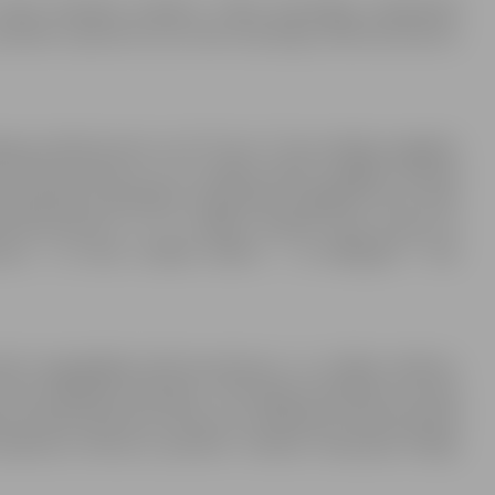
fonda finansēto projektu “Videi draudzīgas sabiedriskā
a publisku iepirkumu par videi draudzīgu elektroautobusu
avas pilsētas domi un AS “Ferrus” tika noslēgts piegādes
u elektroautobusu un to uzlādes iekārtu piegādi. Saskaņā
 apņēmās pašvaldības vajadzībām piegādāt četras videi
lektroautobusus un to uzlādes iekārtas laika posmā no
usus un vienu uzlādes iekārtu – no 2020.gada 7. līdz
embrī nepiegādāja elektroautobusus un uzlādes iekārtas,
 līdz 2020.gada 15.jūnijam. Tā kā līguma darbības termiņa
j Publisko iepirkumu likums un Kohēzijas fonda finansētā
 pieņēmusi lēmumu piemērot tiesības vienpusēji izbeigt