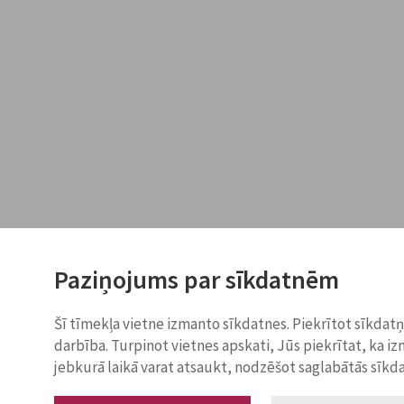
Paziņojums par sīkdatnēm
Šī tīmekļa vietne izmanto sīkdatnes. Piekrītot sīkdat
darbība. Turpinot vietnes apskati, Jūs piekrītat, ka i
jebkurā laikā varat atsaukt, nodzēšot saglabātās sīkd