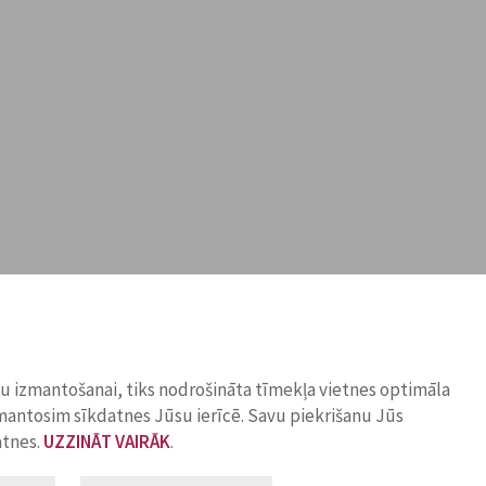
ņu izmantošanai, tiks nodrošināta tīmekļa vietnes optimāla
zmantosim sīkdatnes Jūsu ierīcē. Savu piekrišanu Jūs
atnes.
UZZINĀT VAIRĀK
.