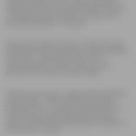
Trīsvienības baznīcas torņa un Jelgavas Vecpilsētas
mājas Vecpilsētas ielā 14, Jelgavas kultūras nama kases
un Zemgales reģiona Kompetenču attīstības centra
Metodiskās bibliotēkas – darba laikā.
Ģederta Eliasa Jelgavas Vēstures un mākslas muzejam,
kā arī Ādolfa Alunāna memoriālajam muzejam piektdien,
30. decembrī, ir saīsināts darba laiks, līdz ar to
apmeklētāji gaidīti no pulksten 10 līdz 16, bet 31.
decembrī un 1. janvārī abi muzeji būs slēgti.
Piektdiena, 30. decembris, Jelgavas Pilsētas bibliotēkā,
kā arī tās filiālēs – Miezītes bibliotēkā, Pārlielupes
bibliotēkā un bērnu un jauniešu bibliotēkā “Zinītis”, ir
spodrības diena un apmeklētājiem bibliotēkas būs
slēgtas. Visas bibliotēkas apmeklētājiem būs slēgtas arī
31. decembrī un 1. janvārī.