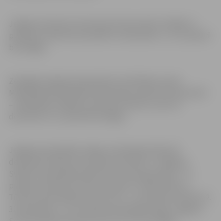
Jelgavas kultūras nama kase 30. decembrī strādās no
pulksten 14 līdz 18, savukārt 31. decembrī, 1. un 2. janvārī
būs slēgta.
Zemgales reģiona kompetenču attīstības centra
Metodiskās bibliotēkas darba laiks mainīts 30. decembrī
– bibliotēka strādās no pulksten 9 līdz 13, bet 31.
decembrī un 1. janvārī būs slēgta.
Jelgavas Vecpilsētas māja un tās ekspozīcijas 30.
decembrī atvērtas no pulksten 10 līdz 17, Jelgavas
Svētās Trīsvienības baznīcas torņa ekspozīcijas – no
pulksten 10 līdz 18, skatu laukums, izstāžu zāle un
Tūrisma informācijas centrs (TIC) – no pulksten 10 līdz 22.
31. decembrī, 1. un 2. janvārī Vecpilsētas māja, Jelgavas
Sv.Trīsvienības baznīcas tornis un TIC būs slēgti.