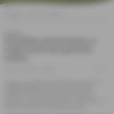
Sākumlapa
Jaunumi
Pašvaldība
Pašvaldības administrācijas un iestāžu darba laiks gadumijas svētkos
Klausīties
Pašvaldības administrācijas un
iestāžu darba laiks gadumijas
svētkos
29/12/2022
Jaunumi
Pašvaldība
Sabiedrība
Jelgavas valstspilsētas pašvaldības administrācijai un
iestādēm gadumijas svētkos mainīts darba laiks.
Piektdien, 30. decembrī, darba laiks noteikts līdz
pulksten 12, savukārt svētku dienās – 31. decembrī un 1.
janvārī, administrācija un iestādes nestrādās.