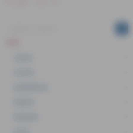
Drukāt
Dalīties
ZIŅAS
JAUNUMI
IZGLĪTĪBA
NODARBINĀTĪBA
PASĀKUMI
PAŠVALDĪBA
PILSĒTA