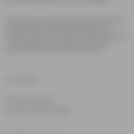
Informāciju par aktualitātēm pilsētā iedzīvotāji aicināti
apzināt pašvaldības mājaslapā www.jelgava.lv un
sociālajos medijos, bet par aktuālo tūrisma piedāvājumu
– www.visit.jelgava.lv un sociālajos medijos, kā arī
interaktīvajos stendos Pasta salā un pie Torņa.
Foto: Jelgava.lv
Informācija sagatavota
Sabiedrisko attiecību pārvaldē