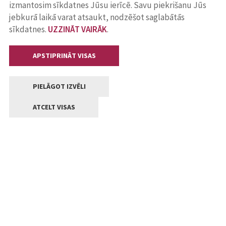
izmantosim sīkdatnes Jūsu ierīcē. Savu piekrišanu Jūs
jebkurā laikā varat atsaukt, nodzēšot saglabātās
sīkdatnes.
UZZINĀT VAIRĀK
.
APSTIPRINĀT VISAS
PIELĀGOT IZVĒLI
ATCELT VISAS
Kontakti
Jelgavas valstpilsētas pašvaldība