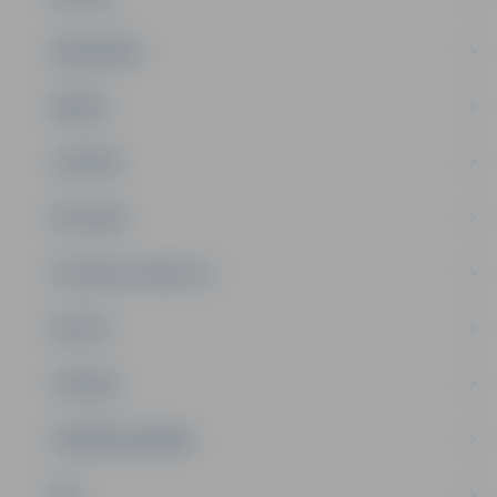
SABIEDRĪBA
ĢIMENE
JAUNIEŠI
SATIKSME
SOCIĀLAIS ATBALSTS
SPORTS
TŪRISMS
UZŅĒMĒJDARBĪBA
NVO