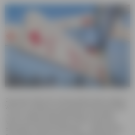
Gadumijas svētkos būs izmaiņas Ģederta Eliasa Jelgavas
Vēstures un mākslas muzeja, Ādolfa Alunāna memoriālā
muzeja, Jelgavas Pilsētas bibliotēkas un tās filiāļu –
bērnu un jauniešu bibliotēkas “Zinītis”, Pārlielupes
bibliotēkas un Miezītes bibliotēkas – , Jelgavas Svētās