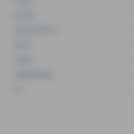
SATIKSME
SOCIĀLAIS ATBALSTS
SPORTS
TŪRISMS
UZŅĒMĒJDARBĪBA
NVO