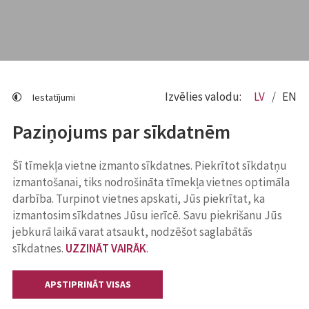
Izvēlies valodu:
LV
EN
Iestatījumi
Paziņojums par sīkdatnēm
Šī tīmekļa vietne izmanto sīkdatnes. Piekrītot sīkdatņu
izmantošanai, tiks nodrošināta tīmekļa vietnes optimāla
darbība. Turpinot vietnes apskati, Jūs piekrītat, ka
izmantosim sīkdatnes Jūsu ierīcē. Savu piekrišanu Jūs
jebkurā laikā varat atsaukt, nodzēšot saglabātās
sīkdatnes.
UZZINĀT VAIRĀK
.
APSTIPRINĀT VISAS