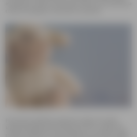
ierobežojumu laikā uz bērnudārzu bērnu vest tikai tad, ja
citādi nav iespējams nodrošināt uzraudzību.
Pirmsskolas izglītības programmu apguve turpinās
klātienē dežūrgrupās tiem bērniem, kuru vecāki nevar
strādāt attālināti un nodrošināt bērna uzraudzību mājās.