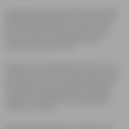
Šonedēļ 11 pašvaldības pirmsskolas izglītības iestādēs
strādā 63 grupas no kopumā 103, un tas ir 61 procents.
Bērnudārzus apmeklē 663 bērni no 2209, un tie ir 30
procenti. Jāpiebilst, ka piecas grupas pašvaldības
bērnudārzos šobrīd atrodas karantīnā, jo tajās
konstatēta saslimšana ar Covid-19.
“Saprotam, ka nav viegli mājās uzraudzīt divus, trīs vai
vairāk bērnu, īpaši, ja viens ir zīdainis. Tomēr savas, savu
bērnu, ģimenes locekļu un visas sabiedrības veselības
vārdā aicinām šīs trīs pastiprinātās drošības nedēļas
stingri izvērtēt iespējas palikt mājās un bērnudārzu
apmeklēt, ja vecāki patiesi nevar nodrošināt bērna
uzraudzību,” tā S.Joma.
Bērnudārzi strādā, ievērojot visus ārkārtējā situācijā