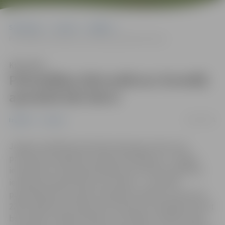
Sākumlapa
Jaunumi
Izglītība
Pašvaldības bērnudārzus šonedēļ apmeklē 663 bērni
Klausīties
Pašvaldības bērnudārzus šonedēļ
apmeklē 663 bērni
26/10/2021
Izglītība
Jaunumi
Jelgavas Izglītības pārvalde apkopojusi datus par
pirmsskolas izglītības iestāžu apmeklējumu. Stingro
ierobežojumu laikā pašvaldības pirmsskolas izglītības
iestādes apmeklē 30 procenti bērnu – pirmdien
pašvaldības bērnudārzos bija 663 audzēkņi no kopumā
2209. Izglītības pārvalde aicina ģimenes atbildīgi izvērtēt
bērnudārza nepieciešamību un iespēju robežās stingro