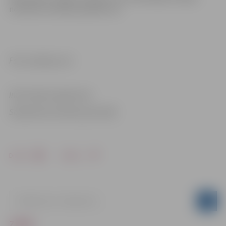
noteiktos drošības pasākumus.
Foto: pixabay.com
Informācija sagatavota
Sabiedrisko attiecību pārvaldē
Drukāt
Dalīties
ZIŅAS