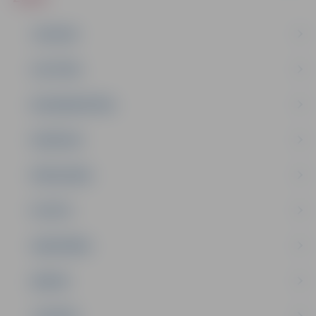
JAUNUMI
IZGLĪTĪBA
NODARBINĀTĪBA
PASĀKUMI
PAŠVALDĪBA
PILSĒTA
SABIEDRĪBA
ĢIMENE
JAUNIEŠI