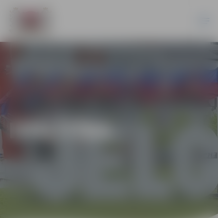
IZGLĪTĪBA