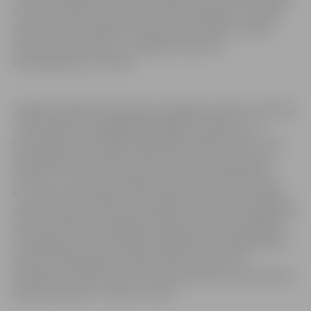
Taču katra ģimene aicināta izvērtēt iespējas un stingro
ierobežojumu laikā līdz 14. novembrim bērnu tomēr
nelaist uz bērnudārzu, tādējādi samazinot
kontaktēšanos ar citiem.
Jelgavas Izglītības pārvaldes vadītājas vietniece Sarmīte
Joma skaidro, ka pagājušajā nedēļā, lai plānotu un
nodrošinātu pirmsskolas izglītības iestāžu darbu, visos
pašvaldības bērnudārzos tika veikta aptauja, lūdzot
vecākus, kuriem nav iespēju darbu veikt attālināti un
kuri nevar nodrošināt savam bērnam drošu uzraudzību,
atzīmēt laiku, kad bērns apmeklēs pirmsskolas izglītības
iestādi. “Atbilstoši valdības rīkojumam darbu plānojam
pa nedēļām, lai nodrošinātu iespējami nemainīgu bērnu
sastāvu dežūrgrupās. Tāpēc lūdzam vecākus ik
piektdienu informēt par situāciju ģimenē un bērnudārza
nepieciešamību,” stāsta S.Joma.