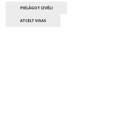
PIELĀGOT IZVĒLI
ATCELT VISAS
Kontakti
Jelgavas valstpilsētas pašvaldība
Lielā iela 11, Jelgava, LV-3001
+371 63005522
pasts@jelgava.lv
Klientu apkalpošana