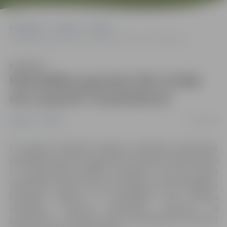
Sākumlapa
Jaunumi
Pilsēta
Pašvaldības grantam līdz 10 000 eiro saņemti 79 pieteikumi
Klausīties
Pašvaldības grantam līdz 10 000
eiro saņemti 79 pieteikumi
15/09/2020
Jaunumi
Pilsēta
31. augustā noslēdzās Jelgavas uzņēmēju pieteikšanās
pašvaldības grantu programmai “Atbalsts komersantiem
un saimnieciskās darbības veicējiem”, kas dod iespēju
uzņēmējiem saņemt līdz pat 10 000 eiro neatmaksājamu
finansiālu atbalstu no pašvaldības sava projekta
realizācijai. Kopumā pašvaldība saņēmusi 79
pieteikumus, un šobrīd sākta to izvērtēšana, lai oktobrī