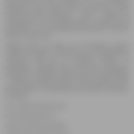
pieteikums nevar atbilst konkursa nolikumam. Tāpat
salīdzinoši daudz pieteikumu – astoņi – saņemti no
uzņēmumiem, kuru juridiskā adrese ir reģistrēta citā
pašvaldībā, un arī šajā gadījumā pieteikums neatbilst
konkursa nolikumam.
Kopējā summa, par kādu visi 79 pieteicēji ir gatavi
realizēt savas idejas, ir 791 507,97 eiro, no tās 568 295 eiro
uzņēmumi vēlas gūt kā finansiālu atbalstu no
pašvaldības. Vienlaikus tikai ceturtā daļa uzņēmumu
pretendē uz maksimālo atbalsta summu no pašvaldības
– 10 000 eiro. Mazākā summa, ko kāds uzņēmums vēlas
gūt kā atbalstu no pašvaldības sava projekta realizācijai,
ir 1744 eiro.
Foto: Jelgavas pilsētas arhīvs
Informācija sagatavota
Jelgavas pilsētas pašvaldības