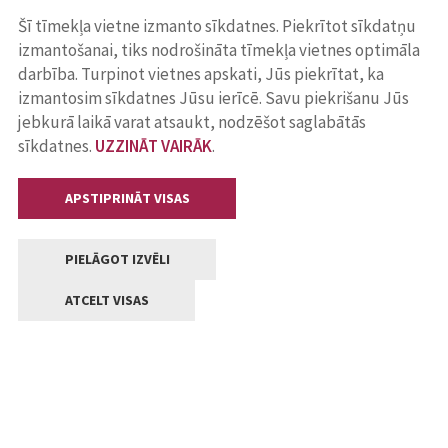
Šī tīmekļa vietne izmanto sīkdatnes. Piekrītot sīkdatņu
izmantošanai, tiks nodrošināta tīmekļa vietnes optimāla
darbība. Turpinot vietnes apskati, Jūs piekrītat, ka
izmantosim sīkdatnes Jūsu ierīcē. Savu piekrišanu Jūs
jebkurā laikā varat atsaukt, nodzēšot saglabātās
sīkdatnes.
UZZINĀT VAIRĀK
.
APSTIPRINĀT VISAS
PIELĀGOT IZVĒLI
ATCELT VISAS