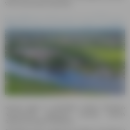
varētu paziņot granta ieguvējus.
Kopumā šogad no pašvaldības budžeta līdzekļiem
neparedzētiem gadījumiem uzņēmēju atbalsta
programmai piešķirti 100 000 eiro.