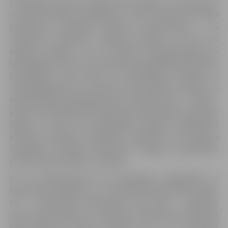
Pašvaldības granta programmai iesniegti 79 pieteikumi
un sākta konkursa vērtēšanas 1. kārta. Tajā tiek vērtēta
pieteikumu atbilstība konkursa nosacījumiem – vai
uzņēmums reģistrēts Jelgavas pilsētā, vai tam nav
nodokļu parādu, vai nav uzsākts maksātnespējas vai
likvidācijas process, vai uzņēmuma kapitāldaļas nepieder
pašvaldībai, citai valsts vai pašvaldības iestādei un
uzņēmējdarbība nav saistīta ar azartspēlēm, finanšu un
apdrošināšanas pakalpojumiem. Tikai pēc tam – 2. kārtā –
konkursa vērtēšanas komisija skatīs pieteiktās uzņēmēju
idejas un lems par pašvaldības atbalsta piešķiršanu
konkrētu projektu realizācijai. Jāpiebilst, ka konkursa
vērtēšanas komisijā strādā gan Jelgavas pašvaldības
pārstāvji, gan pilsētas uzņēmēji.
No 79 pieteikumiem 56 iesniegušas sabiedrības ar
ierobežotu atbildību, 19 – saimnieciskās darbības veicēji,
trīs – individuālie komersanti, bet vienu – biedrība.
Uzreiz gan jāuzsver, ka atbilstoši nolikumam biedrības
šajā konkursā startēt nevarēja, līdz ar to biedrības