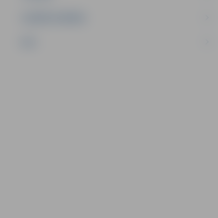
UZŅĒMĒJDARBĪBA
NVO