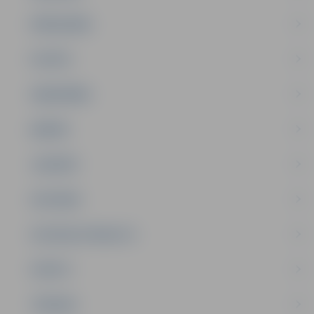
PAŠVALDĪBA
PILSĒTA
SABIEDRĪBA
ĢIMENE
JAUNIEŠI
SATIKSME
SOCIĀLAIS ATBALSTS
SPORTS
TŪRISMS