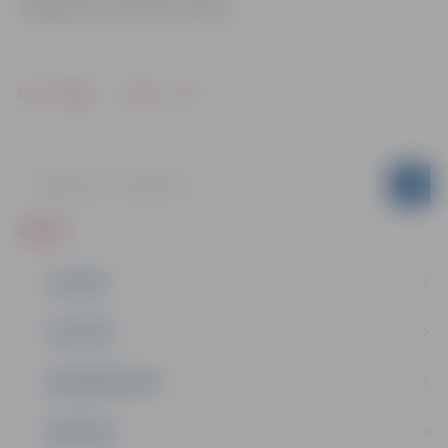
Sabiedrisko attiecību pārvaldē
Drukāt
Dalīties
ZIŅAS
JAUNUMI
IZGLĪTĪBA
NODARBINĀTĪBA
PASĀKUMI