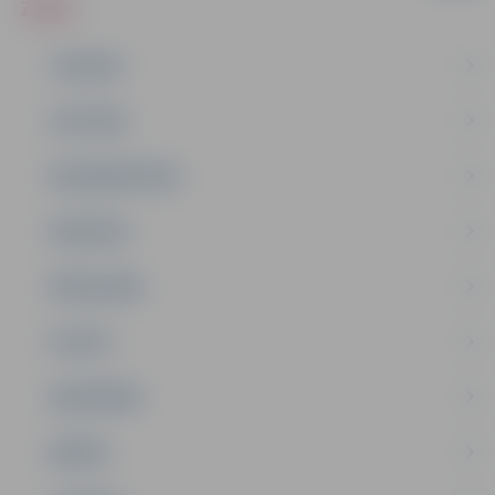
ZIŅAS
JAUNUMI
IZGLĪTĪBA
NODARBINĀTĪBA
PASĀKUMI
PAŠVALDĪBA
PILSĒTA
SABIEDRĪBA
ĢIMENE