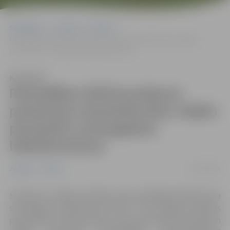
Sākumlapa
Jaunumi
Pilsēta
Pašvaldības līdzfinansējuma piesķiršana daudzdzīvokļu mājām
piesaistīto zemesgabalu labiekārtošanai
Klausīties
Pašvaldības līdzfinansējuma
piesķiršana daudzdzīvokļu mājām
piesaistīto zemesgabalu
labiekārtošanai
24/07/2018
Jaunumi
Pilsēta
Saskaņā ar Jelgavas pilsētas domes 2016.gada 18.februāra
saistošajiem noteikumiem Nr.16-7 “Par Jelgavas pilsētas
pašvaldības līdzfinansējumu daudzdzīvokļu dzīvojamām