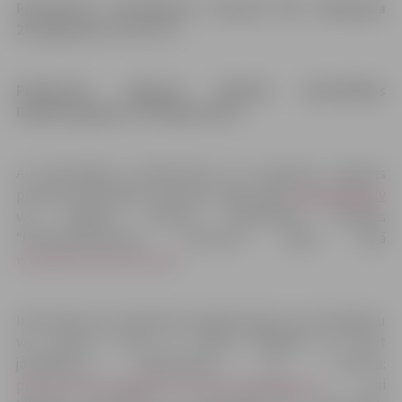
Pieteikumu iesniegšanas termiņš līdz 2018.gada
20.augustam
(ieskaitot).
Pieejamais Jelgavas pilsētas pašvaldības
līdzfinansējums ir 59 649,16
euro
.
Ar Saistošajiem noteikumiem var iepazīties Jelgavas
pilsētas pašvaldības interneta mājas lapā:
www.jelgava.lv
vai Jelgavas pilsētas pašvaldības iestādes
“Pilsētsaimniecība” interneta mājas lapā
www.pilsetsaimnieciba.lv
.
Informāciju par pieteikuma sagatavošanu un iesniegšanu
var saņemt, zvanot uz tālruni 63084470 vai sūtot
jautājumus elektroniski uz e-pastu:
pilsetsaimnieciba@pilsetsaimnieciba.jelgava.lv
, vai