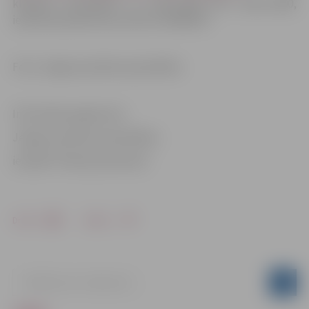
klātienē pirmdienās no plkst.18.00 līdz plkst.19.00,
iepriekš piesakoties pa tālruni 63084470.
Foto: Jelgavas pilsētas pašvaldība
Informācija sagatavota
Jelgavas pilsētas pašvaldības
iestādē “Pilsētsaimniecība”
Drukāt
Dalīties