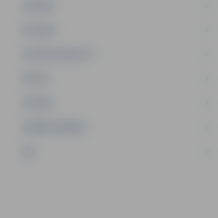
JAUNIEŠI
SATIKSME
SOCIĀLAIS ATBALSTS
SPORTS
TŪRISMS
UZŅĒMĒJDARBĪBA
NVO