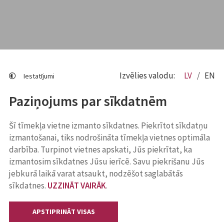
Izvēlies valodu:
LV
EN
Iestatījumi
Paziņojums par sīkdatnēm
Šī tīmekļa vietne izmanto sīkdatnes. Piekrītot sīkdatņu
izmantošanai, tiks nodrošināta tīmekļa vietnes optimāla
darbība. Turpinot vietnes apskati, Jūs piekrītat, ka
izmantosim sīkdatnes Jūsu ierīcē. Savu piekrišanu Jūs
jebkurā laikā varat atsaukt, nodzēšot saglabātās
sīkdatnes.
UZZINĀT VAIRĀK
.
APSTIPRINĀT VISAS