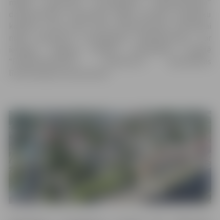
mājām piesaistīto zemesgabalu labiekārtošanai”
daudzdzīvokļu dzīvojamās mājas dzīvokļu īpašnieku
kopības, kuras vēlas veikt daudzdzīvokļu dzīvojamai
mājai piesaistītā zemesgabala labiekārtošanu, var
iesniegt Jelgavas pilsētas pašvaldības iestādē
“Pilsētsaimniecība” pieteikumu pašvaldības
līdzfinansējuma saņemšanai.