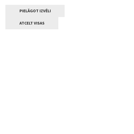
PIELĀGOT IZVĒLI
ATCELT VISAS
Kontakti
Jelgavas valstpilsētas pašvaldība
Lielā iela 11, Jelgava, LV-3001
+371 63005522
pasts@jelgava.lv