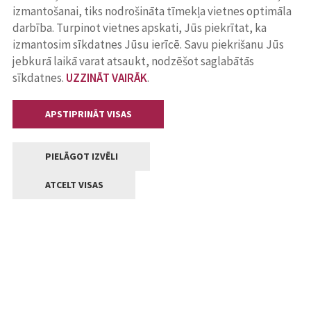
izmantošanai, tiks nodrošināta tīmekļa vietnes optimāla
darbība. Turpinot vietnes apskati, Jūs piekrītat, ka
izmantosim sīkdatnes Jūsu ierīcē. Savu piekrišanu Jūs
jebkurā laikā varat atsaukt, nodzēšot saglabātās
sīkdatnes.
UZZINĀT VAIRĀK
.
APSTIPRINĀT VISAS
PIELĀGOT IZVĒLI
ATCELT VISAS