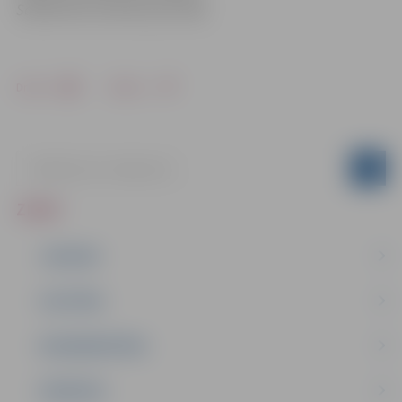
Sabiedrisko attiecību pārvaldē
Drukāt
Dalīties
ZIŅAS
JAUNUMI
IZGLĪTĪBA
NODARBINĀTĪBA
PASĀKUMI