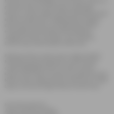
Klausai, Viesturam Melgailim, Guntai Grūbei. Savukārt ar
pateicības rakstu par profesionālu, priekšzīmīgu
dienestu un darbu Jelgavas pilsētas Pašvaldības policijā
apbalvoti 24 darbinieki. Svinīgajā pasākumā Jelgavas
domes Pateicības rakstus par sabiedriskās kārtības
nodrošināšanu pilsētā saņēma Rihards Bojarčiks,
Jevgēnijs Fomenko, Gatis Roga, Jurijs Trambickis,
Dzintars Skuja, Valdis Skadiņš un Māris Velve.
Pasākumā zvērestu nodeva 12 jauni Jelgavas pilsētas
Pašvaldības policijas darbinieki, kuri darbu policijā
uzsākuši pēdējā gada laikā: Ervīns Eleks, Laimonis
Kalniņš, Emīls Pumpurs, Kristaps Lācis, Egils Rozenvalds,
Madars Guzlēns, Edgars Brokonovs, Māris Viesturs, Baiba
Lapiņa, Ieva Siņicina, Edgars Kalniņš, Armands Vorps,
Informācija sagatavota
Jelgavas pilsētas pašvaldības