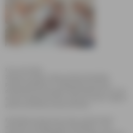
Foto: Ivars Veiliņš
28.jūnijā, atzīmējot Jelgavas pilsētas Pašvaldības
policijas 23.gadadienu, svinīgā pasākumā policijas
darbiniekiem tika pasniegti vairāki apbalvojumi un krūšu
nozīmes. Pasākumā zvērestu nodeva arī 12 jauni Jelgavas
pilsētas Pašvaldības policijas darbinieki.
Pašvaldības policijas krūšu nozīme „Ķīla likumībai –
mans gods” pasniegta trijiem darbiniekiem – Intai