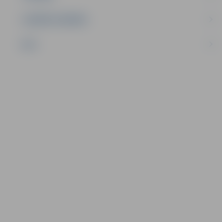
UZŅĒMĒJDARBĪBA
NVO