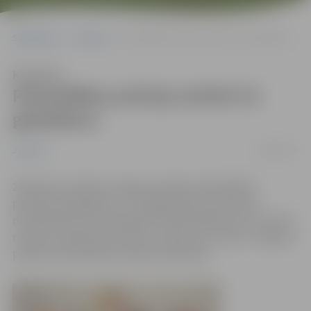
Sākumlapa
Jaunumi
Pašvaldības policija atzīmē 23. gadadienu
Klausīties
Pašvaldības policija atzīmē 23.
gadadienu
28/06/2013
Jaunumi
28.jūnijā, atzīmējot Jelgavas pilsētas Pašvaldības
policijas 23.gadadienu, svinīgā pasākumā policijas
darbiniekiem tika pasniegti vairāki apbalvojumi un krūšu
nozīmes. Pasākumā zvērestu nodeva arī 12 jauni Jelgavas
pilsētas Pašvaldības policijas darbinieki.