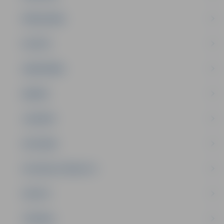
PAŠVALDĪBA
PILSĒTA
SABIEDRĪBA
ĢIMENE
JAUNIEŠI
SATIKSME
SOCIĀLAIS ATBALSTS
SPORTS
TŪRISMS