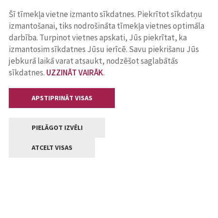
Šī tīmekļa vietne izmanto sīkdatnes. Piekrītot sīkdatņu
izmantošanai, tiks nodrošināta tīmekļa vietnes optimāla
darbība. Turpinot vietnes apskati, Jūs piekrītat, ka
izmantosim sīkdatnes Jūsu ierīcē. Savu piekrišanu Jūs
jebkurā laikā varat atsaukt, nodzēšot saglabātās
sīkdatnes.
UZZINĀT VAIRĀK
.
APSTIPRINĀT VISAS
PIELĀGOT IZVĒLI
ATCELT VISAS