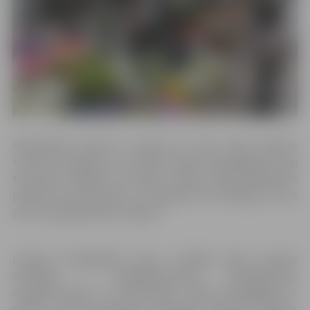
Pašvaldības policisti ik gadu ap Jāņu laiku pilsētas
tirdziņos pārbauda, vai netiek tirgoti aizsargājamie augi
tiesa gan, pēdējos trīs gadus neviens šāds pārkāpums
pilsētā nav konstatēts, jo tirgotāji ļoti atbildīgi izturas
pret aizsargājamajiem augiem.
Latvijas aizsargājamie augi ir dažāda veida savvaļas
orhidejas – dzegužpirkstītes, dzegužpuķes,
dzegužkurpītes un naktsvijoles. Tāpat aizsargājama ir
pļavas un meža silpurene, staipekņi, lakši jeb mežloki,