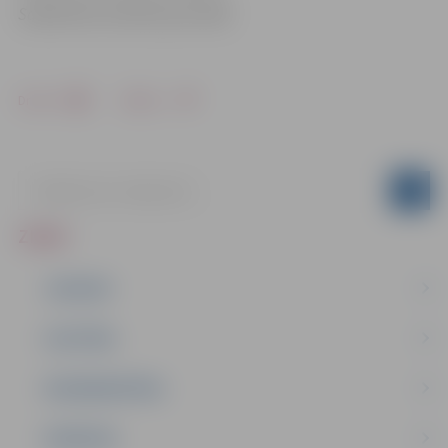
Sabiedrisko attiecību pārvaldē
Drukāt
Dalīties
ZIŅAS
JAUNUMI
IZGLĪTĪBA
NODARBINĀTĪBA
PASĀKUMI