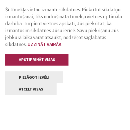
Šī tīmekļa vietne izmanto sīkdatnes. Piekrītot sīkdatņu
izmantošanai, tiks nodrošināta tīmekļa vietnes optimāla
darbība. Turpinot vietnes apskati, Jūs piekrītat, ka
izmantosim sīkdatnes Jūsu ierīcē. Savu piekrišanu Jūs
jebkurā laikā varat atsaukt, nodzēšot saglabātās
sīkdatnes.
UZZINĀT VAIRĀK
.
APSTIPRINĀT VISAS
PIELĀGOT IZVĒLI
ATCELT VISAS