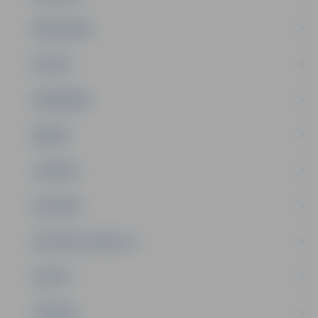
PAŠVALDĪBA
PILSĒTA
SABIEDRĪBA
ĢIMENE
JAUNIEŠI
SATIKSME
SOCIĀLAIS ATBALSTS
SPORTS
TŪRISMS