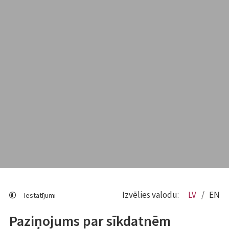
Izvēlies valodu:
LV
EN
Iestatījumi
Paziņojums par sīkdatnēm