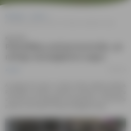
Sākumlapa
Jaunumi
Pašvaldības policija kontrolēs, vai netirgo aizsargājamos augus
Klausīties
Pašvaldības policija kontrolēs, vai
netirgo aizsargājamos augus
22/06/2019
Jaunumi
Arī šogad pirms Līgo un svētku dienās Jelgavas pilsētas
Pašvaldības policijas inspektori pievērsīs pastiprinātu
uzmanību puķu tirgotājiem, lai pārbaudītu, vai Jāņu zāļu
pušķos nav atrodami arī īpaši aizsargājamie augi.