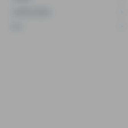
UZŅĒMĒJDARBĪBA
NVO