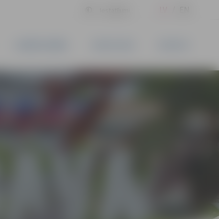
LV
EN
Iestatījumi
UZŅĒMĒJDARBĪBA
PAKALPOJUMI
KONTAKTI