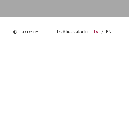
Izvēlies valodu:
LV
EN
Iestatījumi
Lapas karte