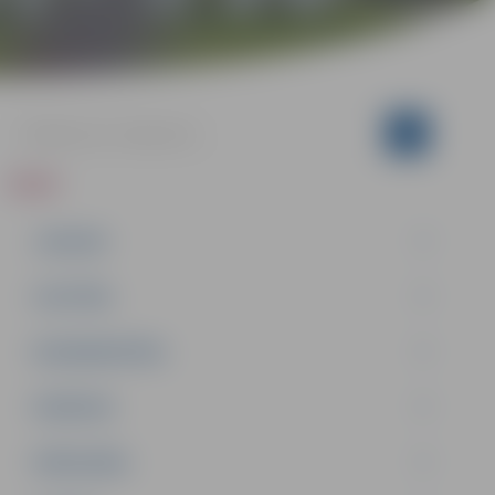
ZIŅAS
JAUNUMI
IZGLĪTĪBA
NODARBINĀTĪBA
PASĀKUMI
PAŠVALDĪBA