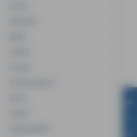
PILSĒTA
SABIEDRĪBA
ĢIMENE
JAUNIEŠI
SATIKSME
SOCIĀLAIS ATBALSTS
SPORTS
TŪRISMS
UZŅĒMĒJDARBĪBA