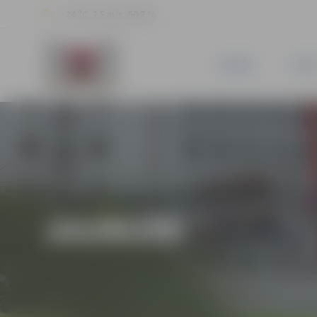
24 °C, 2.5 m/s, 50.7 %
JAUNUMI
PILSĒ
JAUNUMI