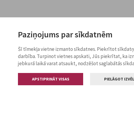
Paziņojums par sīkdatnēm
Šī tīmekļa vietne izmanto sīkdatnes. Piekrītot sīkdat
darbība. Turpinot vietnes apskati, Jūs piekrītat, ka i
jebkurā laikā varat atsaukt, nodzēšot saglabātās sīkd
APSTIPRINĀT VISAS
PIELĀGOT IZVĒL
Kontakti
Jelgavas valstp