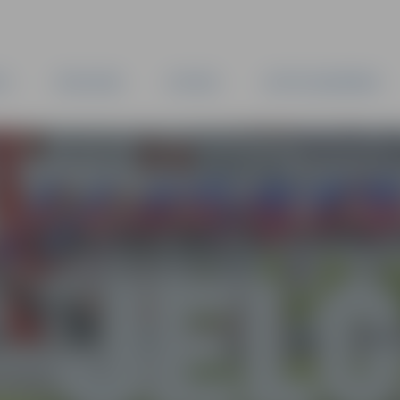
TA
PAŠVALDĪBA
IESTĀDES
KAPITĀLSABIEDRĪBAS