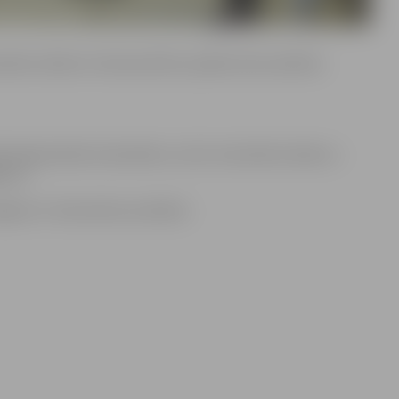
nansiālu atbalstu Ziemassvētku pasākumiem pilsētas
āvināja pilsētas kalendārus, kā arī materiālo atbalstu –
eiro.
avas 4. vidusskolas audzēkņi.