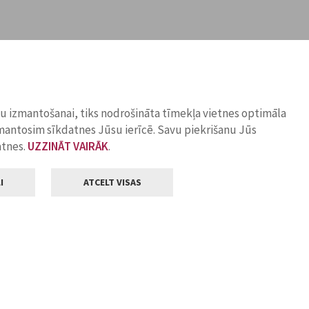
ņu izmantošanai, tiks nodrošināta tīmekļa vietnes optimāla
zmantosim sīkdatnes Jūsu ierīcē. Savu piekrišanu Jūs
atnes.
UZZINĀT VAIRĀK
.
I
ATCELT VISAS
Klientu apkalpošana
ilsētas pašvaldība
Darba laiks