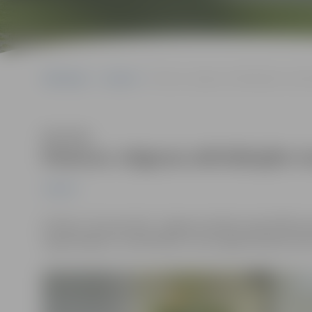
Sākumlapa
Jaunumi
Pateicas Jelgavas aktīvākajām nevalst
Klausīties
Pateicas Jelgavas aktīvākajām n
Jaunumi
Otrdien, 18, decembrī, Jelgavas pilsētas pašvaldība p
organizācijām un biedrībām, kuras šogad darījušas lab