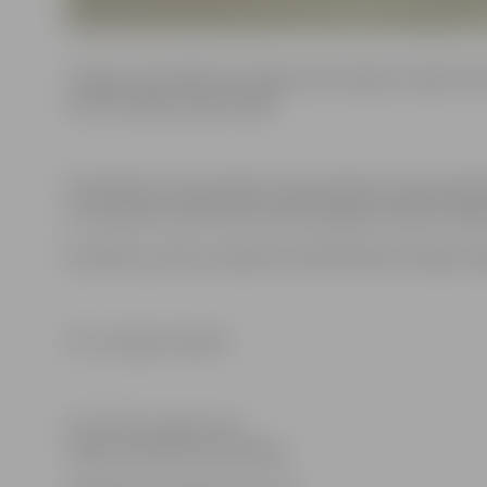
Jelgavas pašvaldība arī šogad rada iespēju sniegt fi
nevalstiskajās organizācijās.
Pašvaldība nevalstiskajām organizācijām tradicionāli d
visu biedrību atbalstam kopumā šogad atvēlēti 10 000 
Muzikālo sveicienu pasākuma dalībniekiem dāvāja Jelg
Foto: Jelgavas pilsēta
Informācija sagatavota
Jelgavas pilsētas pašvaldības