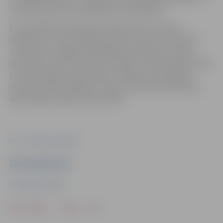
veikta brauktuvju profilēšana vai planēšana.
Autovadītāji aicināti plānot papildu laiku ceļā un
rēķināties, ka atsevišķi grants ielu posmi var būt grūti
izbraucami. Jelgavas pašvaldības speciālisti turpina
pastiprināti sekot līdzi ielu stāvoklim. Iedzīvotāji aicināti
ziņot par seguma problēmām Jelgavas pašvaldības
operatīvās informācijas centram, zvanot pa diennakts
iedzīvotāju atbalsta tālruni 8787.
Foto: "Pilsētsaimniecība"
Ziņu sagatavoja
"Pilsētsaimniecība"
Drukāt
Dalīties