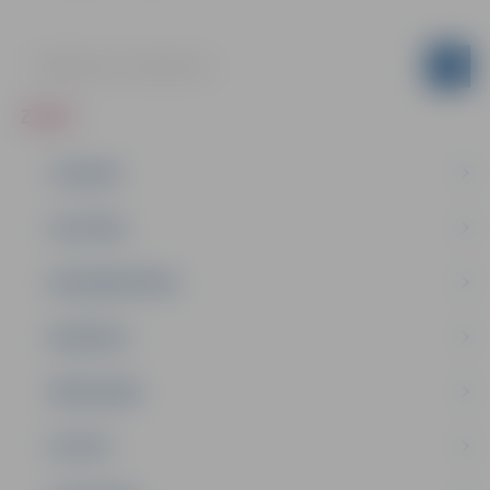
ZIŅAS
JAUNUMI
IZGLĪTĪBA
NODARBINĀTĪBA
PASĀKUMI
PAŠVALDĪBA
PILSĒTA