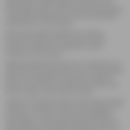
apgrūtināta, jo smagās tehnikas izmantošana var vēl
vairāk sabojāt segumu. Tāpēc tādus darbus kā planēšana
un greiderēšana iespējams veikt tikai pēc laikapstākļu
stabilizēšanās un ceļu nožūšanas.
Šobrīd nepieciešamības gadījumā, lai uzlabotu
braukšanas apstākļus, tiek veikti operatīvi darbi –
piemēram, avārijas bedru piebēršana un ūdens
novadīšana no brauktuvēm.
Pagājušajā nedēļā piebēršana veikta 1. līnijā, Bērzu ceļā,
Skuju ielā, Kūliņu ceļā, Bumbieru ceļā un Dambja ielā pie
Kārklu ielas. Šonedēļ darbi turpinās Gobu ceļā, kā arī
plānots tos veikt Kūliņu ceļā, Meža ceļā un Malkas ceļa
posmā no Žagaru ceļa līdz pilsētas robežai.
Jāpiebilst, ka šādi darbi pavasara atkušņa laikā ir īslaicīgs
risinājums, lai nepieļautu pilnīgu seguma bojāšanos un
nodrošinātu to, lai iela ir izbraucama. Stabilizējoties
laikapstākļiem, nepieciešamības gadījumā brauktuves
tiks papildinātas ar nesaistītiem minerālmateriāliem un