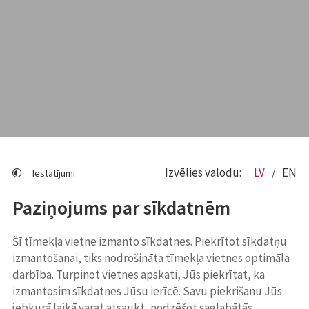
Izvēlies valodu:
LV
EN
Iestatījumi
Paziņojums par sīkdatnēm
Šī tīmekļa vietne izmanto sīkdatnes. Piekrītot sīkdatņu
izmantošanai, tiks nodrošināta tīmekļa vietnes optimāla
darbība. Turpinot vietnes apskati, Jūs piekrītat, ka
izmantosim sīkdatnes Jūsu ierīcē. Savu piekrišanu Jūs
jebkurā laikā varat atsaukt, nodzēšot saglabātās