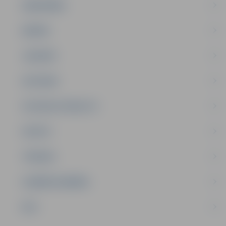
SABIEDRĪBA
ĢIMENE
JAUNIEŠI
SATIKSME
SOCIĀLAIS ATBALSTS
SPORTS
TŪRISMS
UZŅĒMĒJDARBĪBA
NVO