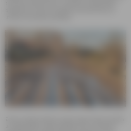
tiek veikti operatīvi darbi – piemēram, avārijas bedru
piebēršana un ūdens novadīšana no brauktuvēm, lai
uzlabotu braukšanas apstākļus.
Zemes virskārtai atkūstot, grants segums kļūst nestabils
un viegli bojājams. Šādos apstākļos ceļu uzturēšana ir