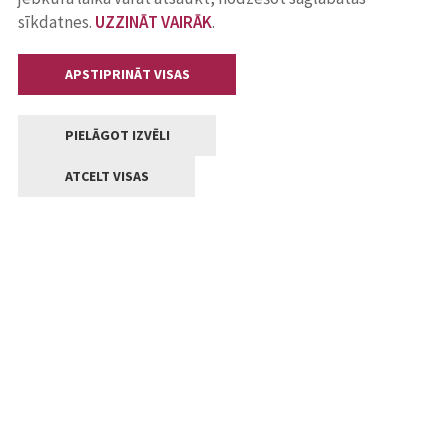
sīkdatnes.
UZZINĀT VAIRĀK
.
APSTIPRINĀT VISAS
PIELĀGOT IZVĒLI
ATCELT VISAS
Kontakti
Jelgavas valstpilsētas pašvaldība
Lielā iela 11, Jelgava, LV-3001