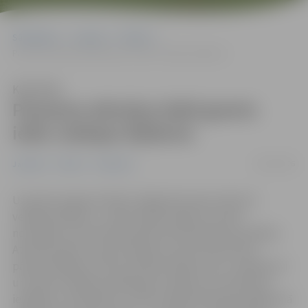
Sākumlapa
Jaunumi
Pilsēta
Pavasara atkušņa laikā grants ielās veidojas šķīdonis
Klausīties
Pavasara atkušņa laikā grants
ielās veidojas šķīdonis
16/03/2026
Jaunumi
Pilsēta
Satiksme
Uz grants seguma ielām Jelgavā pavasara atkusnī
veidojas šķīdonis – pārmitrināts segums zaudē
nestspēju, kas būtiski pasliktina braukšanas apstākļus.
Atkušņa ūdeņi un gruntsūdeņi veicina brauktuvju
pārmitrināšanos, kā rezultātā veidojas rises, izskalojumi
un bedres. Šķīdoņa laikā grants seguma uzturēšanas
iespējas ir ierobežotas, tomēr nepieciešamības gadījumā