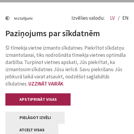
Izvēlies valodu:
LV
EN
Iestatījumi
Paziņojums par sīkdatnēm
Šī tīmekļa vietne izmanto sīkdatnes. Piekrītot sīkdatņu
izmantošanai, tiks nodrošināta tīmekļa vietnes optimāla
darbība. Turpinot vietnes apskati, Jūs piekrītat, ka
izmantosim sīkdatnes Jūsu ierīcē. Savu piekrišanu Jūs
jebkurā laikā varat atsaukt, nodzēšot saglabātās
sīkdatnes.
UZZINĀT VAIRĀK
.
APSTIPRINĀT VISAS
PIELĀGOT IZVĒLI
ATCELT VISAS