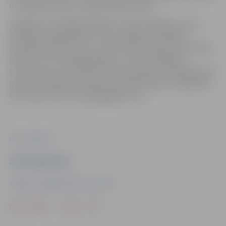
un palīdzēt saulei uzkāpt debesu kalnā.
Jāpiebilst, ka dalība pasākumā ir bez maksas un tam
iepriekš nav jāpiesakās. Taču, ja šajā dienā vēlēsies
apmeklēt Dzīvesziņas un arodu sētas ekspozīciju, ieejas
maksa ir 5 eiro pieaugušajiem un 2 eiro skolēniem,
studentiem un senioriem. Ekskursijas gan individuāli, gan
grupām iespējams pieteikt iepriekš pa tālruni 29116210
vai e-pastu austras.raksti@gmail.com.
Foto: Jelgava.lv
Ziņu sagatavoja
Jelgavas reģionālais Tūrisma centrs
Drukāt
Dalīties