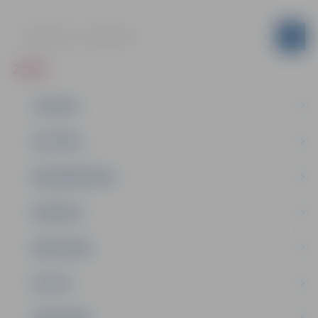
ZIŅAS
JAUNUMI
IZGLĪTĪBA
NODARBINĀTĪBA
PASĀKUMI
PAŠVALDĪBA
PILSĒTA