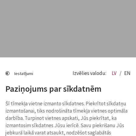
Izvēlies valodu:
LV
EN
Iestatījumi
Paziņojums par sīkdatnēm
Šī tīmekļa vietne izmanto sīkdatnes. Piekrītot sīkdatņu
izmantošanai, tiks nodrošināta tīmekļa vietnes optimāla
darbība. Turpinot vietnes apskati, Jūs piekrītat, ka
izmantosim sīkdatnes Jūsu ierīcē. Savu piekrišanu Jūs
jebkurā laikā varat atsaukt, nodzēšot saglabātās