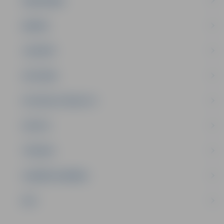
SABIEDRĪBA
ĢIMENE
JAUNIEŠI
SATIKSME
SOCIĀLAIS ATBALSTS
SPORTS
TŪRISMS
UZŅĒMĒJDARBĪBA
NVO