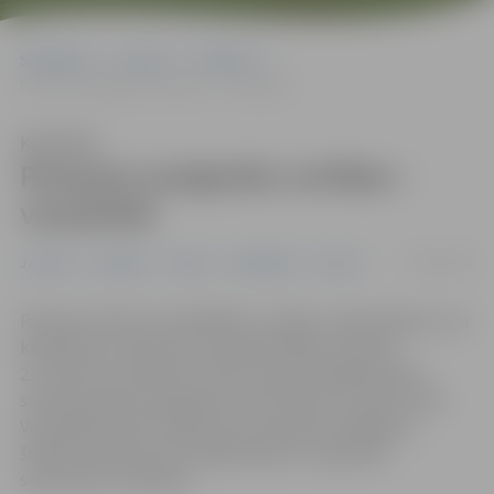
Sākumlapa
Jaunumi
Pasākumi
Pavasara saulgriežu svinības – vecpilsētā
Klausīties
Pavasara saulgriežu svinības –
vecpilsētā
22/03/2025
Jaunumi
Pasākumi
Pilsēta
Sabiedrība
Tūrisms
Pavasara dziesmu dziedāšana, rotaļas, meistarklases, olu
krāsošana un daudzas citas aktivitātes sestdien,
22. martā no pulksten 13 līdz 16 aicinās jelgavniekus
svinēt pavasara saulgriežus Dzīvesziņas un arodu sētā
Vecpilsētas ielā 2. Kopā svinot pavasara atnākšanu,
šodien ikvienam būs iespēja iepazīt un godināt
senlatviešu tradīcijas.