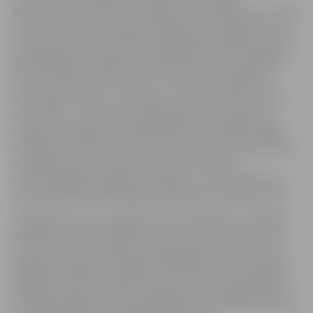
Neatņemama šo svētku tradīcija ir olu krāsošana, jo mūsu
senči ticēja, ka, simboliski apzīmējot saules gaismu, tās
rada jaunu dzīvību, pilnību un gādā par saticību ģimenē.
Apmeklētāji uz pasākumu aicināti ņemt līdzi nevārītas
olas, lai čaklo “Austras rakstu” saimnieču vadībā tās
ietītu dabas veltēs – pumpuros, zariņos, lapās un citos
materiālos –, kas izvārot veidos greznus ornamentus
pavasara noskaņās. Apmeklētājiem būs unikāla iespēja
rotātās olas vārīt Dzīvesziņas un arodu sētas atjaunotajā
manteļ­skurstenī, savukārt pēc tam vienoties
tradicionālajās saulgriežu izdarībās – olu ripināšanā un
olu kaujās, informē Jelgavas reģionālais Tūrisma centrs.
Čaklākie bērni un pieaugušie varēs piedalīties radošajā
darbnīcā un paši izveidot savu putnu būri, savukārt no
pulksten 13 līdz 15 līdzās esošā kafejnīca “Brokastnīca”
pagalmā piedāvās apmeklēt radošo darbnīcu un glazēt
pavasara cepumus. Īpaša vieta arodu sētas pagalmā būs
atvēlēta šūpolēm, un apmeklētāji varēs iešūpot pavasari