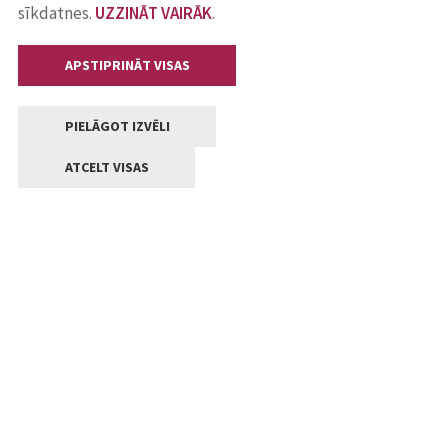
sīkdatnes.
UZZINĀT VAIRĀK
.
APSTIPRINĀT VISAS
PIELĀGOT IZVĒLI
ATCELT VISAS
Kontakti
Jelgavas valstpilsētas pašvaldība
Lielā iela 11, Jelgava, LV-3001