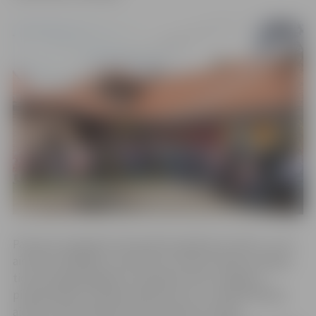
Pavasara saulgriežos diena kļūst garāka par nakti, un, lai
aicinātu labklājību savā sētā un smeltos dabas enerģiju,
tie prasmīgi jāsagaida. Vecpilsētas ielas 2 pagalmu
pieskandinās muzikāli priekšnesumi, un apmeklētājus
aicinās tradicionālās latviešu pavasara rotaļas.