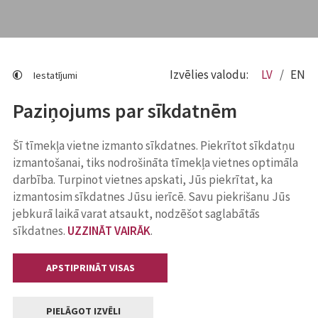
Izvēlies valodu:
LV
EN
Iestatījumi
Paziņojums par sīkdatnēm
Šī tīmekļa vietne izmanto sīkdatnes. Piekrītot sīkdatņu
izmantošanai, tiks nodrošināta tīmekļa vietnes optimāla
darbība. Turpinot vietnes apskati, Jūs piekrītat, ka
izmantosim sīkdatnes Jūsu ierīcē. Savu piekrišanu Jūs
jebkurā laikā varat atsaukt, nodzēšot saglabātās
sīkdatnes.
UZZINĀT VAIRĀK
.
APSTIPRINĀT VISAS
PIELĀGOT IZVĒLI