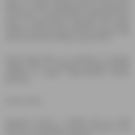
dzeja un burvīgas melodijas latviešu, ukraiņu, poļu,
baltkrievu un krievu valodās galantu kungu izpildījumā.
Lirisko dzeju un sirdssiltus vārdus visām dāmām veltīs
kungi no mazākumtautību biedrībām, bet mūzikas
melodiju burvībā ļaus iegrimt Mārtiņš Pružinskis, Oļegs
Illarions, Konstantīns Dmitrijevs un grupa “Retro”.
Aicinām daiļās dāmas uz šo pasākumu, ko organizē
Jelgavas pilsēta un Sabiedrības integrācijas pārvalde
sadarbībā ar Jelgavas mazākumtautību biedrību
aktīvistiem.
Ieeja bez maksas.
Organizatori informē – nodarbību laikā var notikt
filmēšana un fotografēšana. Uzņemtais materiāls var tikt