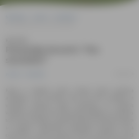
Sākumlapa
Jaunumi
Sabiedrība
Pavasarīgs koncerts “Viss sievietēm!”
Klausīties
Pavasarīgs koncerts “Viss
sievietēm!”
28/02/2019
Jaunumi
Sabiedrība
Kopā ar siltajiem saules stariem jūtam pavasara
atnākšanu, kad dzīvības sulas sāk ritēt straujāk un
visapkārt vērojama dabas atmošanās. Arī cilvēkos
vērojama atmoda, kad domas kļūst gaišākas un ikdienas
solis top mundrāks un gribās dalīties pozitīvām domām
un sajūtām. Sabiedrības integrācijas pārvalde aicina
ceturtdien, 7.martā, pulksten 17.00 uz pasākumu, kurā