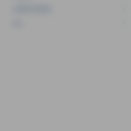
UZŅĒMĒJDARBĪBA
NVO