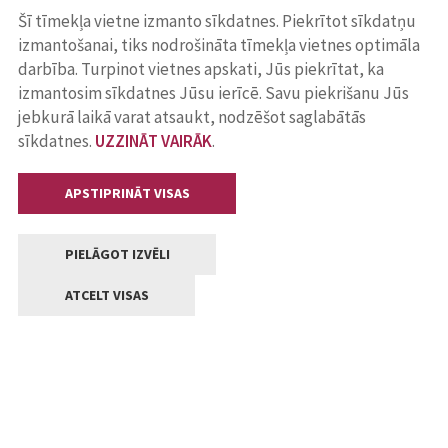
Šī tīmekļa vietne izmanto sīkdatnes. Piekrītot sīkdatņu
izmantošanai, tiks nodrošināta tīmekļa vietnes optimāla
darbība. Turpinot vietnes apskati, Jūs piekrītat, ka
izmantosim sīkdatnes Jūsu ierīcē. Savu piekrišanu Jūs
jebkurā laikā varat atsaukt, nodzēšot saglabātās
sīkdatnes.
UZZINĀT VAIRĀK
.
APSTIPRINĀT VISAS
PIELĀGOT IZVĒLI
ATCELT VISAS