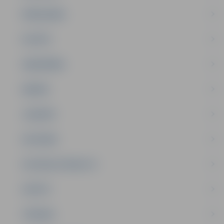
PAŠVALDĪBA
PILSĒTA
SABIEDRĪBA
ĢIMENE
JAUNIEŠI
SATIKSME
SOCIĀLAIS ATBALSTS
SPORTS
TŪRISMS