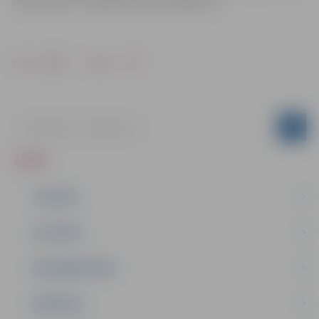
reproducēts un izplatīts bez ierobežojuma
.
Drukāt
Dalīties
ZIŅAS
JAUNUMI
IZGLĪTĪBA
NODARBINĀTĪBA
PASĀKUMI