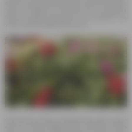
dzeja un mūzikas melodiju burvība ieskaus visas dāmas,
kuras būs atnākušas uz Skolotāju ielu 8, lai izbaudītu
literāri- muzikālo pēcpusdienu “Viss sievietēm!”, kas
veltīta Starptautiskajai sieviešu dienai.
Galanti kungi, mūzika un iedvesma! Katrs vārds un katra
doma tiks veltīta daiļajām dāmām. Pasākumā izskanēs