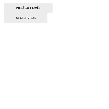
PIELĀGOT IZVĒLI
ATCELT VISAS
Kontakti
Jelgavas valstpilsētas pašvaldība
Lielā iela 11, Jelgava, LV-3001
+371 63005522
pasts@jelgava.lv