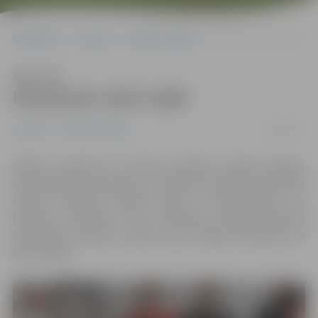
Sākumlapa
Jaunumi
Sociālais atbalsts
Pavasarim vārti vaļā!
Klausīties
Pavasarim vārti vaļā!
20/03/2019
Jaunumi
Sociālais atbalsts
Šodien, 20.martā, īsi pirms pusnakts Latvijā iestāsies
astronomiskais pavasaris, ko šodien atzīmēja arī dienas
centrā “Integra”. Klienti kopā ar darbiniekiem un
folkloras entuziasti Ievu Eltermani svinēja pavasara
Saulgriežu svētkus, ripinot olas, dziedot dziesmas un
ejot rotaļās.