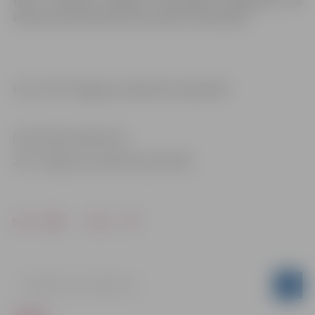
tām ir latvisko tradīciju uzturēšanas nodarbība, kas
klientiem ļoti patīk kurā ar prieku viņi iesaistās.
Foto: JPPI “Jelgavas sociālo lietu pārvalde”
Informācija sagatavota
JPPI “Jelgavas sociālo lietu pārvalde”
Drukāt
Dalīties