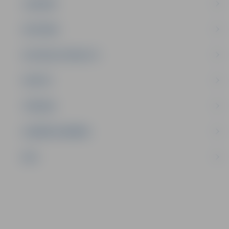
JAUNIEŠI
SATIKSME
SOCIĀLAIS ATBALSTS
SPORTS
TŪRISMS
UZŅĒMĒJDARBĪBA
NVO