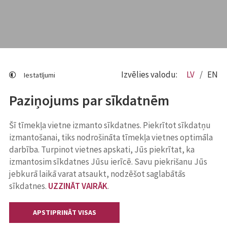
Izvēlies valodu:
LV
EN
Iestatījumi
Paziņojums par sīkdatnēm
Šī tīmekļa vietne izmanto sīkdatnes. Piekrītot sīkdatņu
izmantošanai, tiks nodrošināta tīmekļa vietnes optimāla
darbība. Turpinot vietnes apskati, Jūs piekrītat, ka
izmantosim sīkdatnes Jūsu ierīcē. Savu piekrišanu Jūs
jebkurā laikā varat atsaukt, nodzēšot saglabātās
sīkdatnes.
UZZINĀT VAIRĀK
.
APSTIPRINĀT VISAS