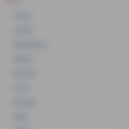
ZIŅAS
JAUNUMI
IZGLĪTĪBA
NODARBINĀTĪBA
PASĀKUMI
PAŠVALDĪBA
PILSĒTA
SABIEDRĪBA
ĢIMENE