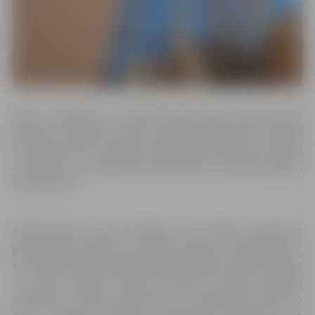
Senči uzskatīja, ka Lielajā dienā sākas pavasaris jeb
gaismas uzvara pār tumsu, kad dienas garums ir vienāds
ar nakts garumu. Pavasara Saulgriežu svētki tika svinēti
trīs dienas – to laikā tiek svētīti darbi un plāni jaunajam
Saules ritam.
Šobrīd dienas centrā “Integra” savu ikdienu pavada 11
pieaugušas personas ar garīga rakstura traucējumiem,
kuri savam pulkam gaida pievienojamies jaunus draugus
un domu biedrus. Centrā notiek ļoti daudz dažādu
aktivitāšu, izzinošu ekskursiju un nodarbību. Viena no