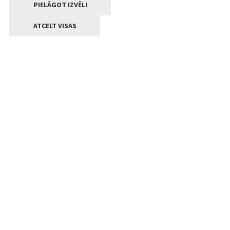
PIELĀGOT IZVĒLI
ATCELT VISAS
Kontakti
Jelgavas valstpilsētas pašvaldība
Lielā iela 11, Jelgava, LV-3001
+371 63005522
pasts@jelgava.lv
Klientu apkalpošana