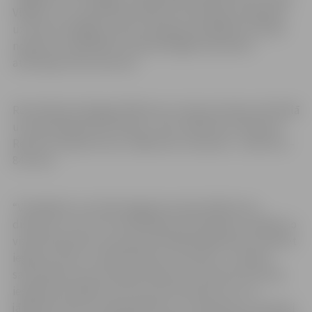
Vīgants un ventspilnieks Roberts Krūzbergs. Endijs gan
uz starta neizgāja, jo pēc pirmajā posmā gūtās traumas
nolēma to sadziedēt, lai pilnvērtīgāk nostartētu
atlikušajos divos posmos.
Reinis Bērziņš Nagojā 1500 metru distancē iekļuva B finālā
un kopvērtējumā izcīnīja 11. vietu. 500 metru distancē
Reinis izcīnīja 28. vietu, 1000 metru distancē – dalītu 81.–
84. vietu.
“Vislabākais rezultāts Nagojā man bija 1500 metru
distancē, un es to arī taktiskajā ziņā noslidoju vislabāk no
visām distancēm, kaut gan pirmajā skrējienā man mazliet
iegrieza rokā, un nācās braukt uz slimnīcu. Turpināt
sacensības tas netraucēja. 500 metru distancē man bija
iespēja tikt tālāk, bet tā ir sprinta distance un tur
jāpieņem lēmumi nekavējoties un, manuprāt, es taktiski