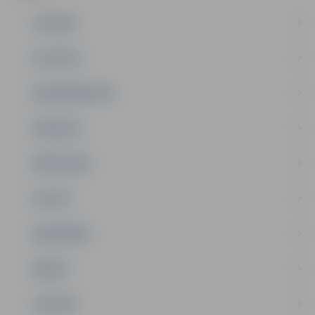
JAUNUMI
IZGLĪTĪBA
NODARBINĀTĪBA
PASĀKUMI
PAŠVALDĪBA
PILSĒTA
SABIEDRĪBA
ĢIMENE
JAUNIEŠI