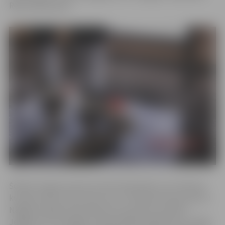
Reinim Bērziņam.
Šobrīd, lai gan sportisti startē individuāli, viņi cīnās par
kvotām valstij, nevis katrs sev. Uz Pasaules kausa posmu
Nagojā Latvijas izlase devās trīs sportistu sastāvā –
Jelgavas SK “Zemgale” pārstāvji Reinis Bērziņš un Endijs