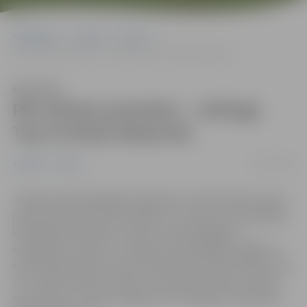
Sākumlapa
Jaunumi
Sports
Pēc diviem posmiem – reitinga Top 32 divās distancēs
Klausīties
Pēc diviem posmiem – reitinga
Top 32 divās distancēs
02/11/2021
Jaunumi
Sports
Japānas pilsētā Nagojā noslēdzies otrais Pasaules kausa
posms šorttrekā, kas vienlaikus ir arī viens no olimpiskās
kvalifikācijas posmiem. Viens no būtiskākajiem
kritērijiem, lai tiktu uz Pekinas olimpiskajām spēlēm, ir
kopvērtējumā pēc četriem Pasaules posmiem iekļūt Top
32, un pēc diviem posmiem tas izdevies diviem Latvijas
sportistiem, tostarp Jelgavas SK “Zemgale” pārstāvim