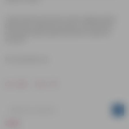
Trešais Pasaules kausa posms notiks Ungārijas pilsētā
Debrecenā un sāksies 18. novembrī, ceturtais posms
notiks Nīderlandes pilsētā Dordrehtā un sāksies 25.
novembrī.
Foto: Sportafoto.com
Drukāt
Dalīties
ZIŅAS