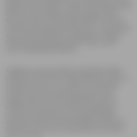
nepareizi veicu apdzīšanu un tāpēc netiku tālāk. Kopumā
500 metros mans sniegums tomēr ir diezgan stabils –
abos posmos biju Top 30. Diemžēl 1000 metru distancē
man abos posmos bija neveiksmīgs starts – abos pasaules
kausos tiku diskvalificēts jau pirmajā kārtā,” Jelgavas
valstspilsētas pašvaldības iestādei “Sporta servisa
centrs” pastāstīja Reinis Bērziņš.
Jāatgādina, ka pavisam Pekinas olimpiskajām spēlēm
kvalificēsies 32 šorttrekisti. Maksimālais kvotu skaits, ko
var iegūt viena valsts, ir trīs, tāpēc ir ļoti būtiski labi
nostartēt visos četros Pasaules kausa posmos pēc
iespējas vairāk vienas valsts dalībniekiem. Viens no
kritērijiem, kas tiks ņemts vērā kvotu piešķiršanā, ir
sportistu vieta Pasaules kausa reitingā. Šobrīd pēc
aizvadītiem diviem posmiem Reinis Bērziņš 1500 metru
distancē ieņem 20. vietu, savukārt 500 metru distancē
viņam ir 31. vieta.