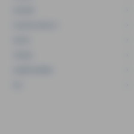
SATIKSME
SOCIĀLAIS ATBALSTS
SPORTS
TŪRISMS
UZŅĒMĒJDARBĪBA
NVO