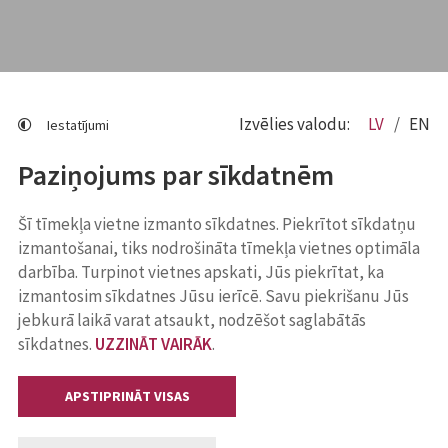
Izvēlies valodu:
LV
EN
Iestatījumi
Paziņojums par sīkdatnēm
Šī tīmekļa vietne izmanto sīkdatnes. Piekrītot sīkdatņu
izmantošanai, tiks nodrošināta tīmekļa vietnes optimāla
darbība. Turpinot vietnes apskati, Jūs piekrītat, ka
izmantosim sīkdatnes Jūsu ierīcē. Savu piekrišanu Jūs
jebkurā laikā varat atsaukt, nodzēšot saglabātās
sīkdatnes.
UZZINĀT VAIRĀK
.
APSTIPRINĀT VISAS