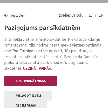
Izvēlies valodu:
LV
EN
Iestatījumi
Paziņojums par sīkdatnēm
Šī tīmekļa vietne izmanto sīkdatnes. Piekrītot sīkdatņu
izmantošanai, tiks nodrošināta tīmekļa vietnes optimāla
darbība. Turpinot vietnes apskati, Jūs piekrītat, ka
izmantosim sīkdatnes Jūsu ierīcē. Savu piekrišanu Jūs
jebkurā laikā varat atsaukt, nodzēšot saglabātās
sīkdatnes.
UZZINĀT VAIRĀK
.
APSTIPRINĀT VISAS
PIELĀGOT IZVĒLI
ATCELT VISAS