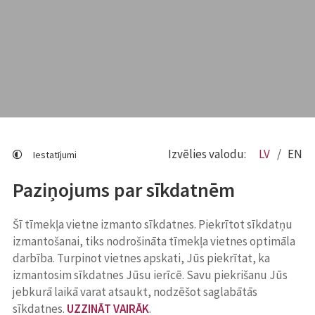
Izvēlies valodu:
LV
EN
Iestatījumi
Paziņojums par sīkdatnēm
Šī tīmekļa vietne izmanto sīkdatnes. Piekrītot sīkdatņu
izmantošanai, tiks nodrošināta tīmekļa vietnes optimāla
darbība. Turpinot vietnes apskati, Jūs piekrītat, ka
izmantosim sīkdatnes Jūsu ierīcē. Savu piekrišanu Jūs
jebkurā laikā varat atsaukt, nodzēšot saglabātās
sīkdatnes.
UZZINĀT VAIRĀK
.