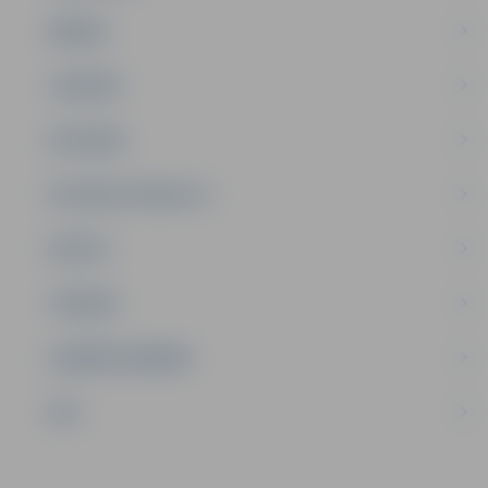
ĢIMENE
JAUNIEŠI
SATIKSME
SOCIĀLAIS ATBALSTS
SPORTS
TŪRISMS
UZŅĒMĒJDARBĪBA
NVO