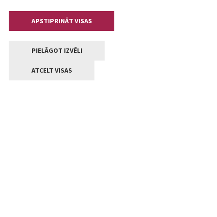
APSTIPRINĀT VISAS
PIELĀGOT IZVĒLI
ATCELT VISAS
Kontakti
Jelgavas valstpilsētas pašvaldība
Lielā iela 11, Jelgava, LV-3001
+371 63005522