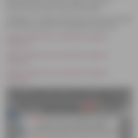
Pašvaldības operatīvās informācijas centram pa
diennakts iedzīvotāju atbalsta tālruni 8787.
Jāatgādina, ka Jelgavas pilsētā ziemas dienests asfaltēto
ielu tīrīšanu veic pēc trīs izstrādātiem maršrutiem.
Jelgavas pilsētas ielas ar asfaltbetona segumu
1.maršrutā
Jelgavas pilsētas ielas ar asfaltbetona segumu
2.maršrutā
Jelgavas pilsētas ielas ar asfaltbetona segumu
3.maršrutā