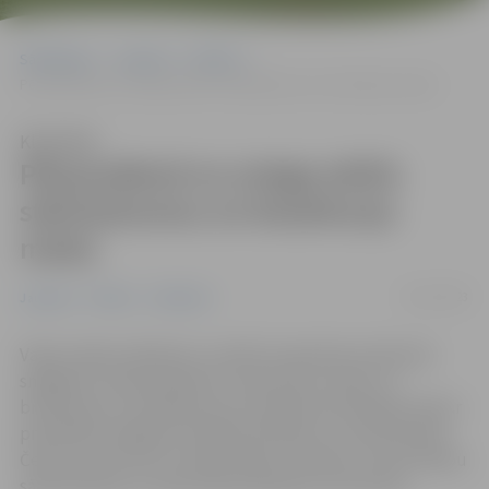
Sākumlapa
Jaunumi
Pilsēta
Pēcpusdienā no sniega attīrīs stāvlaukumus un brauktuvju malas
Klausīties
Pēcpusdienā no sniega attīrīs
stāvlaukumus un brauktuvju
malas
30/11/2023
Jaunumi
Pilsēta
Satiksme
Vakar vakarā, sākoties un naktī turpinoties intensīvai
snigšanai, ziemas dienests uzsācis ielu, ietvju un
brauktuvju uzturēšanu jau no pulksten 20 vakarā, kad ar
pretslīdes maisījumu kaisītas A klases un tranzīta ielas.
Četros no rīta tīrīt un kaisīt sāka 3. maršrutu, kā arī darbu
sāka sētnieki un mazā traktortehnika, tīrot ietves.