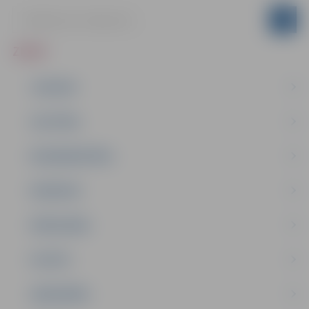
ZIŅAS
JAUNUMI
IZGLĪTĪBA
NODARBINĀTĪBA
PASĀKUMI
PAŠVALDĪBA
PILSĒTA
SABIEDRĪBA