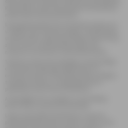
dienas laikā arī automašīnu stāvlaukumus pie kapsētām.
Pēcpusdienā un naktī ziemas dienests tīrīs brauktuvju
malās esošās stāvvietas jeb
kabatas
.
Dienas gaitā paredzēts tīrīt arī brauktuvju malas, kur ir
uzstādītas zīmes “Apstāties aizliegts” noteiktās dienās
un laika periodos. Lūgums iedzīvotājiem ievērot šīs ceļa
zīmes un savus transportlīdzekļus šajās zonās
nenovietot, lai netraucētu ziemas dienesta darbu.
Saskaņā ar Latvijas vides, ģeoloģijas un meteoroloģijas
centra datiem sniega sega Jelgavā šobrīd ir 14
centimetrus bieza un meteorologi norāda, ka snigšana
turpināsies arī šodien, un sniega segas biezums
palielināsies vēl par 5 līdz 6 centimetriem.
Aicinām gājējus būt uzmanīgiem un autovadītājus
ievērot distanci, pārvietoties piesardzīgi.
Lūgums iedzīvotājiem līdzdarboties un ziņot par
problemātiskajām vietām uz ietvēm un ielām, zvanot