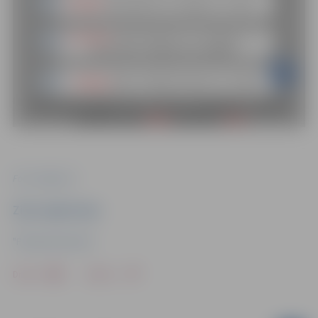
Foto: Jelgava.lv
Ziņu sagatavoja
"Pilsētsaimniecība"
Drukāt
Dalīties