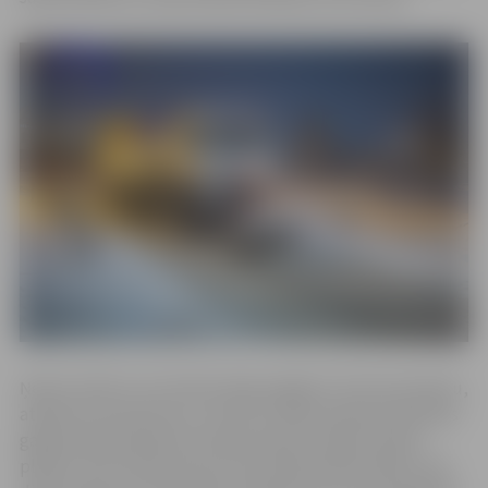
Ņemot vērā to, ka meteorologi snigšanu sola arī pa dienu,
atkārtota brauktuvju un ietvju tīrīšana nepieciešamības
gadījumā paredzēta arī pēcpusdienā. Tāpat šovakar
plānots tīrīt stāvlaukumus pie sabiedriskām ēkām, bet