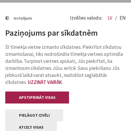
Izvēlies valodu:
LV
EN
Iestatījumi
Paziņojums par sīkdatnēm
Šī tīmekļa vietne izmanto sīkdatnes. Piekrītot sīkdatņu
izmantošanai, tiks nodrošināta tīmekļa vietnes optimāla
darbība. Turpinot vietnes apskati, Jūs piekrītat, ka
izmantosim sīkdatnes Jūsu ierīcē. Savu piekrišanu Jūs
jebkurā laikā varat atsaukt, nodzēšot saglabātās
sīkdatnes.
UZZINĀT VAIRĀK
.
APSTIPRINĀT VISAS
PIELĀGOT IZVĒLI
ATCELT VISAS