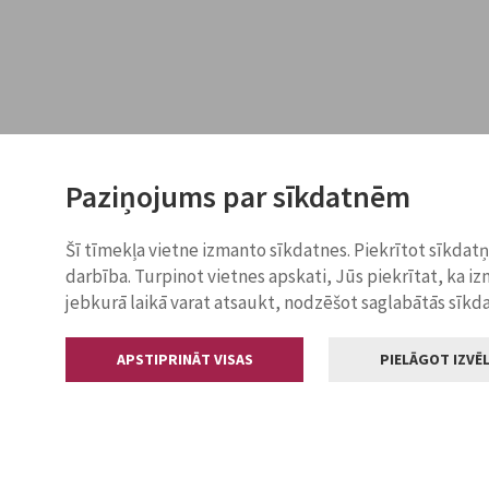
Paziņojums par sīkdatnēm
Šī tīmekļa vietne izmanto sīkdatnes. Piekrītot sīkdat
darbība. Turpinot vietnes apskati, Jūs piekrītat, ka i
jebkurā laikā varat atsaukt, nodzēšot saglabātās sīkd
APSTIPRINĀT VISAS
PIELĀGOT IZVĒL